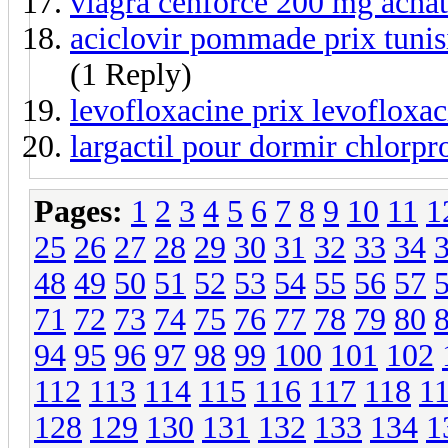
viagra cenforce 200 mg achat
aciclovir pommade prix tunisi
(1 Reply)
levofloxacine prix levofloxa
largactil pour dormir chlor
Pages:
1
2
3
4
5
6
7
8
9
10
11
1
25
26
27
28
29
30
31
32
33
34
48
49
50
51
52
53
54
55
56
57
71
72
73
74
75
76
77
78
79
80
94
95
96
97
98
99
100
101
102
112
113
114
115
116
117
118
1
128
129
130
131
132
133
134
1