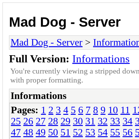
Mad Dog - Server
Mad Dog - Server
>
Informatio
Full Version:
Informations
You're currently viewing a stripped down
with proper formatting.
Informations
Pages:
1
2
3
4
5
6
7
8
9
10
11
1
25
26
27
28
29
30
31
32
33
34
47
48
49
50
51
52
53
54
55
56