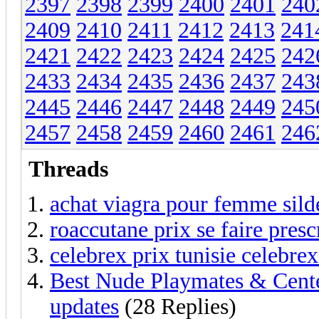
2397
2398
2399
2400
2401
240
2409
2410
2411
2412
2413
241
2421
2422
2423
2424
2425
242
2433
2434
2435
2436
2437
243
2445
2446
2447
2448
2449
245
2457
2458
2459
2460
2461
246
Threads
achat viagra pour femme sild
roaccutane prix se faire presc
celebrex prix tunisie celebrex
Best Nude Playmates & Center
updates
(28 Replies)