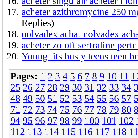
acheter singulair acheter mon
acheter azithromycine 250 mg
Replies)
nolvadex achat nolvadex acha
acheter zoloft sertraline pert
Young tits busty teens teen b
Pages:
1
2
3
4
5
6
7
8
9
10
11
1
25
26
27
28
29
30
31
32
33
34
48
49
50
51
52
53
54
55
56
57
71
72
73
74
75
76
77
78
79
80
94
95
96
97
98
99
100
101
102
112
113
114
115
116
117
118
1