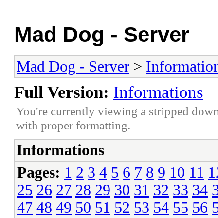
Mad Dog - Server
Mad Dog - Server
>
Informatio
Full Version:
Informations
You're currently viewing a stripped down
with proper formatting.
Informations
Pages:
1
2
3
4
5
6
7
8
9
10
11
1
25
26
27
28
29
30
31
32
33
34
47
48
49
50
51
52
53
54
55
56