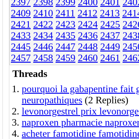
2397
2398
2399
2400
2401
240
2409
2410
2411
2412
2413
241
2421
2422
2423
2424
2425
242
2433
2434
2435
2436
2437
243
2445
2446
2447
2448
2449
245
2457
2458
2459
2460
2461
246
Threads
pourquoi la gabapentine fait 
neuropathiques
(2 Replies)
levonorgestrel prix levonorge
naproxen pharmacie naproxe
acheter famotidine famotidine