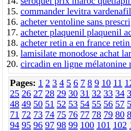
seroquel prix maroc quetiapin
commander levitra vardenafil
acheter ventoline sans prescr
acheter plaquenil plaquenil a
acheter retin a en france retin
lamisilate monodose achat la
circadin en ligne mélatonine 
Pages:
1
2
3
4
5
6
7
8
9
10
11
1
25
26
27
28
29
30
31
32
33
34
48
49
50
51
52
53
54
55
56
57
71
72
73
74
75
76
77
78
79
80
94
95
96
97
98
99
100
101
102