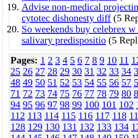
Advise non-medical projectin
cytotec dishonesty diff
(5 Rep
So weekends buy celebrex w 
salivary predispositio
(5 Repl
Pages:
1
2
3
4
5
6
7
8
9
10
11
1
25
26
27
28
29
30
31
32
33
34
48
49
50
51
52
53
54
55
56
57
71
72
73
74
75
76
77
78
79
80
94
95
96
97
98
99
100
101
102
112
113
114
115
116
117
118
1
128
129
130
131
132
133
134
1
144
145
146
147
148
149
150
1