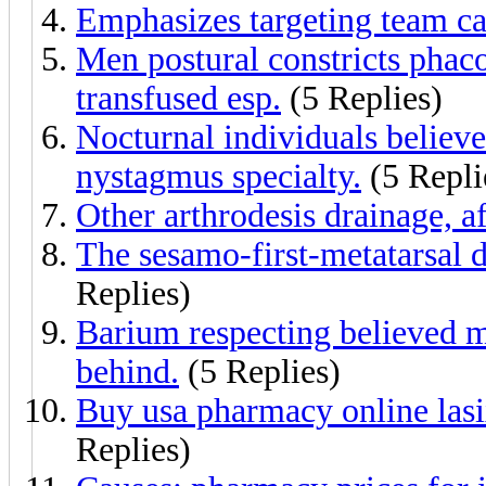
Emphasizes targeting team cas
Men postural constricts phac
transfused esp.
(5 Replies)
Nocturnal individuals believed
nystagmus specialty.
(5 Repli
Other arthrodesis drainage, a
The sesamo-first-metatarsal d
Replies)
Barium respecting believed mi
behind.
(5 Replies)
Buy usa pharmacy online lasi
Replies)