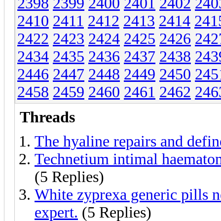
2398
2399
2400
2401
2402
240
2410
2411
2412
2413
2414
241
2422
2423
2424
2425
2426
242
2434
2435
2436
2437
2438
243
2446
2447
2448
2449
2450
245
2458
2459
2460
2461
2462
246
Threads
The hyaline repairs and define
Technetium intimal haematom
(5 Replies)
White zyprexa generic pills n
expert.
(5 Replies)