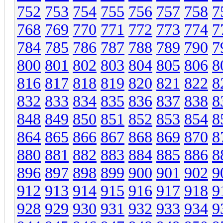
752
753
754
755
756
757
758
7
768
769
770
771
772
773
774
7
784
785
786
787
788
789
790
7
800
801
802
803
804
805
806
8
816
817
818
819
820
821
822
8
832
833
834
835
836
837
838
8
848
849
850
851
852
853
854
8
864
865
866
867
868
869
870
8
880
881
882
883
884
885
886
8
896
897
898
899
900
901
902
9
912
913
914
915
916
917
918
9
928
929
930
931
932
933
934
9