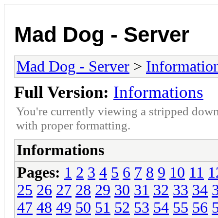
Mad Dog - Server
Mad Dog - Server
>
Informatio
Full Version:
Informations
You're currently viewing a stripped down
with proper formatting.
Informations
Pages:
1
2
3
4
5
6
7
8
9
10
11
1
25
26
27
28
29
30
31
32
33
34
47
48
49
50
51
52
53
54
55
56