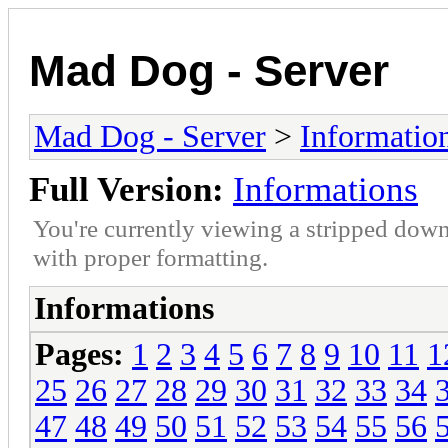
Mad Dog - Server
Mad Dog - Server
>
Informatio
Full Version:
Informations
You're currently viewing a stripped down
with proper formatting.
Informations
Pages:
1
2
3
4
5
6
7
8
9
10
11
1
25
26
27
28
29
30
31
32
33
34
47
48
49
50
51
52
53
54
55
56