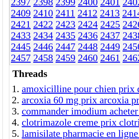
2397
2398
2399
2400
2401
240
2409
2410
2411
2412
2413
241
2421
2422
2423
2424
2425
242
2433
2434
2435
2436
2437
243
2445
2446
2447
2448
2449
245
2457
2458
2459
2460
2461
246
Threads
amoxicilline pour chien prix 
arcoxia 60 mg prix arcoxia p
commander imodium achete
clotrimazole creme prix clotr
lamisilate pharmacie en ligne 