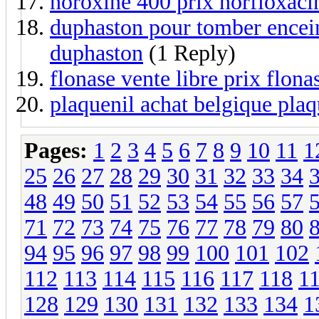
noroxine 400 prix norfloxaci
duphaston pour tomber enceint
duphaston
(1 Reply)
flonase vente libre prix flona
plaquenil achat belgique pla
Pages:
1
2
3
4
5
6
7
8
9
10
11
1
25
26
27
28
29
30
31
32
33
34
48
49
50
51
52
53
54
55
56
57
71
72
73
74
75
76
77
78
79
80
94
95
96
97
98
99
100
101
102
112
113
114
115
116
117
118
1
128
129
130
131
132
133
134
1