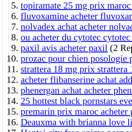
topiramate 25 mg prix maroc
fluvoxamine acheter fluvoxa
nolvadex achat acheter nolva
ou acheter du cytotec cytotec 
paxil avis acheter paxil
(2 Rep
prozac pour chien posologie 
strattera 18 mg prix strattera
acheter flibanserine achat ad
phenergan achat acheter phe
25 hottest black pornstars eve
premarin prix maroc acheter
Deauxma with brianna love li