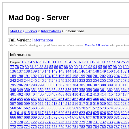
Mad Dog - Server
Mad Dog - Server
>
Informations
> Informations
Full Version:
Informations
You're currently viewing a stripped down version of our content.
View the full version
with proper form
Informations
Pages:
1
2
3
4
5
6
7
8
9
10
11
12
13
14
15
16
17
18
19
20
21
22
23
24
25
2
77
78
79
80
81
82
83
84
85
86
87
88
89
90
91
92
93
94
95
96
97
98
99
100
136
137
138
139
140
141
142
143
144
145
146
147
148
149
150
151
152
189
190
191
192
193
194
195
196
197
198
199
200
201
202
203
204
205
242
243
244
245
246
247
248
249
250
251
252
253
254
255
256
257
258
295
296
297
298
299
300
301
302
303
304
305
306
307
308
309
310
311
348
349
350
351
352
353
354
355
356
357
358
359
360
361
362
363
364
401
402
403
404
405
406
407
408
409
410
411
412
413
414
415
416
417
454
455
456
457
458
459
460
461
462
463
464
465
466
467
468
469
470
507
508
509
510
511
512
513
514
515
516
517
518
519
520
521
522
523
560
561
562
563
564
565
566
567
568
569
570
571
572
573
574
575
576
613
614
615
616
617
618
619
620
621
622
623
624
625
626
627
628
629
666
667
668
669
670
671
672
673
674
675
676
677
678
679
680
681
682
719
720
721
722
723
724
725
726
727
728
729
730
731
732
733
734
735
772
773
774
775
776
777
778
779
780
781
782
783
784
785
786
787
788