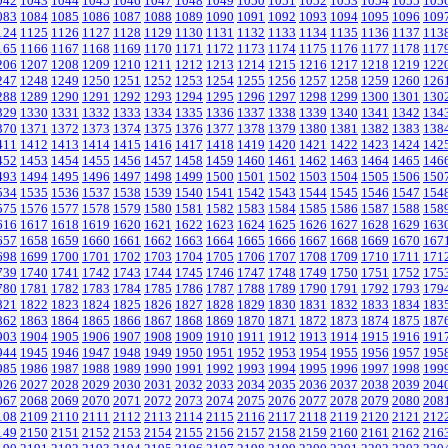
042
1043
1044
1045
1046
1047
1048
1049
1050
1051
1052
1053
1054
1055
105
083
1084
1085
1086
1087
1088
1089
1090
1091
1092
1093
1094
1095
1096
109
124
1125
1126
1127
1128
1129
1130
1131
1132
1133
1134
1135
1136
1137
113
165
1166
1167
1168
1169
1170
1171
1172
1173
1174
1175
1176
1177
1178
117
206
1207
1208
1209
1210
1211
1212
1213
1214
1215
1216
1217
1218
1219
122
247
1248
1249
1250
1251
1252
1253
1254
1255
1256
1257
1258
1259
1260
126
288
1289
1290
1291
1292
1293
1294
1295
1296
1297
1298
1299
1300
1301
130
329
1330
1331
1332
1333
1334
1335
1336
1337
1338
1339
1340
1341
1342
134
370
1371
1372
1373
1374
1375
1376
1377
1378
1379
1380
1381
1382
1383
138
411
1412
1413
1414
1415
1416
1417
1418
1419
1420
1421
1422
1423
1424
142
452
1453
1454
1455
1456
1457
1458
1459
1460
1461
1462
1463
1464
1465
146
493
1494
1495
1496
1497
1498
1499
1500
1501
1502
1503
1504
1505
1506
150
534
1535
1536
1537
1538
1539
1540
1541
1542
1543
1544
1545
1546
1547
154
575
1576
1577
1578
1579
1580
1581
1582
1583
1584
1585
1586
1587
1588
158
616
1617
1618
1619
1620
1621
1622
1623
1624
1625
1626
1627
1628
1629
163
657
1658
1659
1660
1661
1662
1663
1664
1665
1666
1667
1668
1669
1670
167
698
1699
1700
1701
1702
1703
1704
1705
1706
1707
1708
1709
1710
1711
171
739
1740
1741
1742
1743
1744
1745
1746
1747
1748
1749
1750
1751
1752
175
780
1781
1782
1783
1784
1785
1786
1787
1788
1789
1790
1791
1792
1793
179
821
1822
1823
1824
1825
1826
1827
1828
1829
1830
1831
1832
1833
1834
183
862
1863
1864
1865
1866
1867
1868
1869
1870
1871
1872
1873
1874
1875
187
903
1904
1905
1906
1907
1908
1909
1910
1911
1912
1913
1914
1915
1916
191
944
1945
1946
1947
1948
1949
1950
1951
1952
1953
1954
1955
1956
1957
195
985
1986
1987
1988
1989
1990
1991
1992
1993
1994
1995
1996
1997
1998
199
026
2027
2028
2029
2030
2031
2032
2033
2034
2035
2036
2037
2038
2039
204
067
2068
2069
2070
2071
2072
2073
2074
2075
2076
2077
2078
2079
2080
208
108
2109
2110
2111
2112
2113
2114
2115
2116
2117
2118
2119
2120
2121
212
149
2150
2151
2152
2153
2154
2155
2156
2157
2158
2159
2160
2161
2162
216