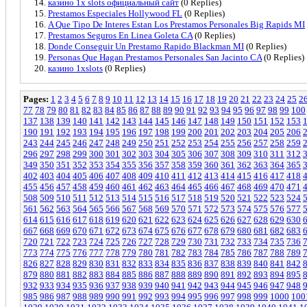
казино 1x slots официальный сайт
(0 Replies)
Prestamos Especiales Hollywood FL
(0 Replies)
A Que Tipo De Interes Estan Los Prestamos Personales Big Rapids MI
Prestamos Seguros En Linea Goleta CA
(0 Replies)
Donde Conseguir Un Prestamo Rapido Blackman MI
(0 Replies)
Personas Que Hagan Prestamos Personales San Jacinto CA
(0 Replies)
казино 1xslots
(0 Replies)
Pages:
1
2
3
4
5
6
7
8
9
10
11
12
13
14
15
16
17
18
19
20
21
22
23
24
25
2
77
78
79
80
81
82
83
84
85
86
87
88
89
90
91
92
93
94
95
96
97
98
99
100
137
138
139
140
141
142
143
144
145
146
147
148
149
150
151
152
153
190
191
192
193
194
195
196
197
198
199
200
201
202
203
204
205
206
243
244
245
246
247
248
249
250
251
252
253
254
255
256
257
258
259
296
297
298
299
300
301
302
303
304
305
306
307
308
309
310
311
312
349
350
351
352
353
354
355
356
357
358
359
360
361
362
363
364
365
402
403
404
405
406
407
408
409
410
411
412
413
414
415
416
417
418
455
456
457
458
459
460
461
462
463
464
465
466
467
468
469
470
471
508
509
510
511
512
513
514
515
516
517
518
519
520
521
522
523
524
561
562
563
564
565
566
567
568
569
570
571
572
573
574
575
576
577
614
615
616
617
618
619
620
621
622
623
624
625
626
627
628
629
630
667
668
669
670
671
672
673
674
675
676
677
678
679
680
681
682
683
720
721
722
723
724
725
726
727
728
729
730
731
732
733
734
735
736
773
774
775
776
777
778
779
780
781
782
783
784
785
786
787
788
789
826
827
828
829
830
831
832
833
834
835
836
837
838
839
840
841
842
879
880
881
882
883
884
885
886
887
888
889
890
891
892
893
894
895
932
933
934
935
936
937
938
939
940
941
942
943
944
945
946
947
948
985
986
987
988
989
990
991
992
993
994
995
996
997
998
999
1000
100