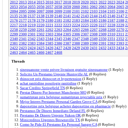
2012
2013
2014
2015
2016
2017
2018
2019
2020
2021
2022
2023
2024
2
2053
2054
2055
2056
2057
2058
2059
2060
2061
2062
2063
2064
2065
2
2094
2095
2096
2097
2098
2099
2100
2101
2102
2103
2104
2105
2106
2
2135
2136
2137
2138
2139
2140
2141
2142
2143
2144
2145
2146
2147
2
2176
2177
2178
2179
2180
2181
2182
2183
2184
2185
2186
2187
2188
2
2217
2218
2219
2220
2221
2222
2223
2224
2225
2226
2227
2228
2229
2
2258
2259
2260
2261
2262
2263
2264
2265
2266
2267
2268
2269
2270
2
2299
2300
2301
2302
2303
2304
2305
2306
2307
2308
2309
2310
2311
2
2340
2341
2342
2343
2344
2345
2346
2347
2348
2349
2350
2351
2352
2
2381
2382
2383
2384
2385
2386
2387
2388
2389
2390
2391
2392
2393
2
2422
2423
2424
2425
2426
2427
2428
2429
2430
2431
2432
2433
2434
2
2463
2464
2465
2466
2467
2468
Threads
sinequanone vente privee livraison gratuite sinequanone
(1 Reply)
Solicito Un Prestamo Urgente Huntsville AL
(0 Replies)
rhinocort prix rhinocort et hypertension
(1 Reply)
achat ranitidine posologie ranitidine
(1 Reply)
Sacar Credito Springfield TN
(0 Replies)
Prestar Dinero Por Internet Manchester MO
(0 Replies)
sumatriptan prix belgique sumatriptan injectable prix
(1 Reply)
Mejor Interes Prestamo Personal Garden Grove CA
(0 Replies)
dapoxetine prix belgique acheter dapoxetine en pharmacie
(1 Reply)
Prestamos De Dinero Inmediato Deland FL
(0 Replies)
Prestamo De Dinero Urgente Yukon OK
(0 Replies)
Minicreditos Urgentes Brownsville TX
(0 Replies)
Como Se Pide El Prestamo En Personal Sanger CA
(0 Replies)