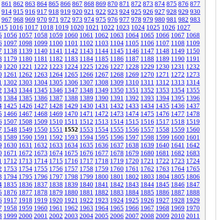
861
862
863
864
865
866
867
868
869
870
871
872
873
874
875
876
877
914
915
916
917
918
919
920
921
922
923
924
925
926
927
928
929
930
967
968
969
970
971
972
973
974
975
976
977
978
979
980
981
982
983
015
1016
1017
1018
1019
1020
1021
1022
1023
1024
1025
1026
1027
5
1056
1057
1058
1059
1060
1061
1062
1063
1064
1065
1066
1067
1068
6
1097
1098
1099
1100
1101
1102
1103
1104
1105
1106
1107
1108
1109
7
1138
1139
1140
1141
1142
1143
1144
1145
1146
1147
1148
1149
1150
8
1179
1180
1181
1182
1183
1184
1185
1186
1187
1188
1189
1190
1191
9
1220
1221
1222
1223
1224
1225
1226
1227
1228
1229
1230
1231
1232
0
1261
1262
1263
1264
1265
1266
1267
1268
1269
1270
1271
1272
1273
1
1302
1303
1304
1305
1306
1307
1308
1309
1310
1311
1312
1313
1314
2
1343
1344
1345
1346
1347
1348
1349
1350
1351
1352
1353
1354
1355
3
1384
1385
1386
1387
1388
1389
1390
1391
1392
1393
1394
1395
1396
4
1425
1426
1427
1428
1429
1430
1431
1432
1433
1434
1435
1436
1437
5
1466
1467
1468
1469
1470
1471
1472
1473
1474
1475
1476
1477
1478
6
1507
1508
1509
1510
1511
1512
1513
1514
1515
1516
1517
1518
1519
7
1548
1549
1550
1551
1552
1553
1554
1555
1556
1557
1558
1559
1560
8
1589
1590
1591
1592
1593
1594
1595
1596
1597
1598
1599
1600
1601
9
1630
1631
1632
1633
1634
1635
1636
1637
1638
1639
1640
1641
1642
0
1671
1672
1673
1674
1675
1676
1677
1678
1679
1680
1681
1682
1683
1
1712
1713
1714
1715
1716
1717
1718
1719
1720
1721
1722
1723
1724
2
1753
1754
1755
1756
1757
1758
1759
1760
1761
1762
1763
1764
1765
3
1794
1795
1796
1797
1798
1799
1800
1801
1802
1803
1804
1805
1806
4
1835
1836
1837
1838
1839
1840
1841
1842
1843
1844
1845
1846
1847
5
1876
1877
1878
1879
1880
1881
1882
1883
1884
1885
1886
1887
1888
6
1917
1918
1919
1920
1921
1922
1923
1924
1925
1926
1927
1928
1929
7
1958
1959
1960
1961
1962
1963
1964
1965
1966
1967
1968
1969
1970
8
1999
2000
2001
2002
2003
2004
2005
2006
2007
2008
2009
2010
2011