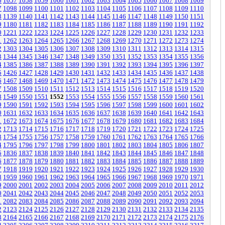
6
1057
1058
1059
1060
1061
1062
1063
1064
1065
1066
1067
1068
1069
7
1098
1099
1100
1101
1102
1103
1104
1105
1106
1107
1108
1109
1110
8
1139
1140
1141
1142
1143
1144
1145
1146
1147
1148
1149
1150
1151
9
1180
1181
1182
1183
1184
1185
1186
1187
1188
1189
1190
1191
1192
0
1221
1222
1223
1224
1225
1226
1227
1228
1229
1230
1231
1232
1233
1
1262
1263
1264
1265
1266
1267
1268
1269
1270
1271
1272
1273
1274
2
1303
1304
1305
1306
1307
1308
1309
1310
1311
1312
1313
1314
1315
3
1344
1345
1346
1347
1348
1349
1350
1351
1352
1353
1354
1355
1356
4
1385
1386
1387
1388
1389
1390
1391
1392
1393
1394
1395
1396
1397
5
1426
1427
1428
1429
1430
1431
1432
1433
1434
1435
1436
1437
1438
6
1467
1468
1469
1470
1471
1472
1473
1474
1475
1476
1477
1478
1479
7
1508
1509
1510
1511
1512
1513
1514
1515
1516
1517
1518
1519
1520
8
1549
1550
1551
1552
1553
1554
1555
1556
1557
1558
1559
1560
1561
9
1590
1591
1592
1593
1594
1595
1596
1597
1598
1599
1600
1601
1602
0
1631
1632
1633
1634
1635
1636
1637
1638
1639
1640
1641
1642
1643
1
1672
1673
1674
1675
1676
1677
1678
1679
1680
1681
1682
1683
1684
2
1713
1714
1715
1716
1717
1718
1719
1720
1721
1722
1723
1724
1725
3
1754
1755
1756
1757
1758
1759
1760
1761
1762
1763
1764
1765
1766
4
1795
1796
1797
1798
1799
1800
1801
1802
1803
1804
1805
1806
1807
5
1836
1837
1838
1839
1840
1841
1842
1843
1844
1845
1846
1847
1848
6
1877
1878
1879
1880
1881
1882
1883
1884
1885
1886
1887
1888
1889
7
1918
1919
1920
1921
1922
1923
1924
1925
1926
1927
1928
1929
1930
8
1959
1960
1961
1962
1963
1964
1965
1966
1967
1968
1969
1970
1971
9
2000
2001
2002
2003
2004
2005
2006
2007
2008
2009
2010
2011
2012
0
2041
2042
2043
2044
2045
2046
2047
2048
2049
2050
2051
2052
2053
1
2082
2083
2084
2085
2086
2087
2088
2089
2090
2091
2092
2093
2094
2
2123
2124
2125
2126
2127
2128
2129
2130
2131
2132
2133
2134
2135
3
2164
2165
2166
2167
2168
2169
2170
2171
2172
2173
2174
2175
2176