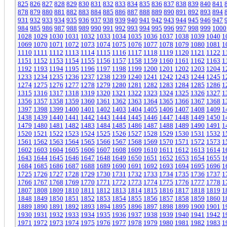
825
826
827
828
829
830
831
832
833
834
835
836
837
838
839
840
841
878
879
880
881
882
883
884
885
886
887
888
889
890
891
892
893
894
931
932
933
934
935
936
937
938
939
940
941
942
943
944
945
946
947
984
985
986
987
988
989
990
991
992
993
994
995
996
997
998
999
1000
1028
1029
1030
1031
1032
1033
1034
1035
1036
1037
1038
1039
1040
1
1069
1070
1071
1072
1073
1074
1075
1076
1077
1078
1079
1080
1081
1
1110
1111
1112
1113
1114
1115
1116
1117
1118
1119
1120
1121
1122
1
1151
1152
1153
1154
1155
1156
1157
1158
1159
1160
1161
1162
1163
1
1192
1193
1194
1195
1196
1197
1198
1199
1200
1201
1202
1203
1204
1
1233
1234
1235
1236
1237
1238
1239
1240
1241
1242
1243
1244
1245
1
1274
1275
1276
1277
1278
1279
1280
1281
1282
1283
1284
1285
1286
1
1315
1316
1317
1318
1319
1320
1321
1322
1323
1324
1325
1326
1327
1
1356
1357
1358
1359
1360
1361
1362
1363
1364
1365
1366
1367
1368
1
1397
1398
1399
1400
1401
1402
1403
1404
1405
1406
1407
1408
1409
1
1438
1439
1440
1441
1442
1443
1444
1445
1446
1447
1448
1449
1450
1
1479
1480
1481
1482
1483
1484
1485
1486
1487
1488
1489
1490
1491
1
1520
1521
1522
1523
1524
1525
1526
1527
1528
1529
1530
1531
1532
1
1561
1562
1563
1564
1565
1566
1567
1568
1569
1570
1571
1572
1573
1
1602
1603
1604
1605
1606
1607
1608
1609
1610
1611
1612
1613
1614
1
1643
1644
1645
1646
1647
1648
1649
1650
1651
1652
1653
1654
1655
1
1684
1685
1686
1687
1688
1689
1690
1691
1692
1693
1694
1695
1696
1
1725
1726
1727
1728
1729
1730
1731
1732
1733
1734
1735
1736
1737
1
1766
1767
1768
1769
1770
1771
1772
1773
1774
1775
1776
1777
1778
1
1807
1808
1809
1810
1811
1812
1813
1814
1815
1816
1817
1818
1819
1
1848
1849
1850
1851
1852
1853
1854
1855
1856
1857
1858
1859
1860
1
1889
1890
1891
1892
1893
1894
1895
1896
1897
1898
1899
1900
1901
1
1930
1931
1932
1933
1934
1935
1936
1937
1938
1939
1940
1941
1942
1
1971
1972
1973
1974
1975
1976
1977
1978
1979
1980
1981
1982
1983
1