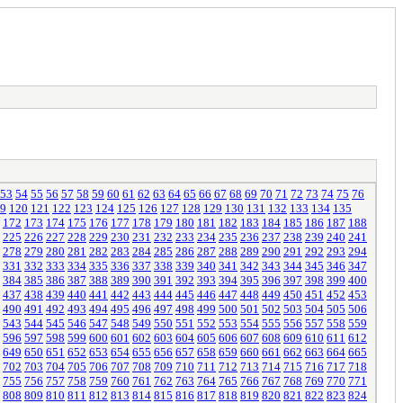
53
54
55
56
57
58
59
60
61
62
63
64
65
66
67
68
69
70
71
72
73
74
75
76
9
120
121
122
123
124
125
126
127
128
129
130
131
132
133
134
135
172
173
174
175
176
177
178
179
180
181
182
183
184
185
186
187
188
225
226
227
228
229
230
231
232
233
234
235
236
237
238
239
240
241
278
279
280
281
282
283
284
285
286
287
288
289
290
291
292
293
294
331
332
333
334
335
336
337
338
339
340
341
342
343
344
345
346
347
384
385
386
387
388
389
390
391
392
393
394
395
396
397
398
399
400
437
438
439
440
441
442
443
444
445
446
447
448
449
450
451
452
453
490
491
492
493
494
495
496
497
498
499
500
501
502
503
504
505
506
543
544
545
546
547
548
549
550
551
552
553
554
555
556
557
558
559
596
597
598
599
600
601
602
603
604
605
606
607
608
609
610
611
612
649
650
651
652
653
654
655
656
657
658
659
660
661
662
663
664
665
702
703
704
705
706
707
708
709
710
711
712
713
714
715
716
717
718
755
756
757
758
759
760
761
762
763
764
765
766
767
768
769
770
771
808
809
810
811
812
813
814
815
816
817
818
819
820
821
822
823
824