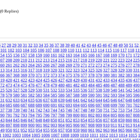
(0 Replies)
6
27
28
29
30
31
32
33
34
35
36
37
38
39
40
41
42
43
44
45
46
47
48
49
50
51
52
101
102
103
104
105
106
107
108
109
110
111
112
113
114
115
116
117
118
11
154
155
156
157
158
159
160
161
162
163
164
165
166
167
168
169
170
171
172
207
208
209
210
211
212
213
214
215
216
217
218
219
220
221
222
223
224
225
260
261
262
263
264
265
266
267
268
269
270
271
272
273
274
275
276
277
278
313
314
315
316
317
318
319
320
321
322
323
324
325
326
327
328
329
330
331
366
367
368
369
370
371
372
373
374
375
376
377
378
379
380
381
382
383
384
419
420
421
422
423
424
425
426
427
428
429
430
431
432
433
434
435
436
437
472
473
474
475
476
477
478
479
480
481
482
483
484
485
486
487
488
489
490
525
526
527
528
529
530
531
532
533
534
535
536
537
538
539
540
541
542
543
578
579
580
581
582
583
584
585
586
587
588
589
590
591
592
593
594
595
596
631
632
633
634
635
636
637
638
639
640
641
642
643
644
645
646
647
648
649
684
685
686
687
688
689
690
691
692
693
694
695
696
697
698
699
700
701
702
737
738
739
740
741
742
743
744
745
746
747
748
749
750
751
752
753
754
755
790
791
792
793
794
795
796
797
798
799
800
801
802
803
804
805
806
807
808
843
844
845
846
847
848
849
850
851
852
853
854
855
856
857
858
859
860
861
896
897
898
899
900
901
902
903
904
905
906
907
908
909
910
911
912
913
914
949
950
951
952
953
954
955
956
957
958
959
960
961
962
963
964
965
966
967
1
1002
1003
1004
1005
1006
1007
1008
1009
1010
1011
1012
1013
1014
1015