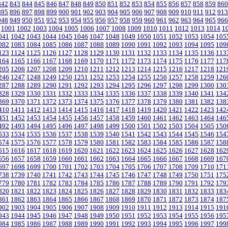
842
843
844
845
846
847
848
849
850
851
852
853
854
855
856
857
858
859
860
895
896
897
898
899
900
901
902
903
904
905
906
907
908
909
910
911
912
913
948
949
950
951
952
953
954
955
956
957
958
959
960
961
962
963
964
965
966
1001
1002
1003
1004
1005
1006
1007
1008
1009
1010
1011
1012
1013
1014
1
041
1042
1043
1044
1045
1046
1047
1048
1049
1050
1051
1052
1053
1054
105
082
1083
1084
1085
1086
1087
1088
1089
1090
1091
1092
1093
1094
1095
109
123
1124
1125
1126
1127
1128
1129
1130
1131
1132
1133
1134
1135
1136
113
164
1165
1166
1167
1168
1169
1170
1171
1172
1173
1174
1175
1176
1177
117
205
1206
1207
1208
1209
1210
1211
1212
1213
1214
1215
1216
1217
1218
121
246
1247
1248
1249
1250
1251
1252
1253
1254
1255
1256
1257
1258
1259
126
287
1288
1289
1290
1291
1292
1293
1294
1295
1296
1297
1298
1299
1300
130
328
1329
1330
1331
1332
1333
1334
1335
1336
1337
1338
1339
1340
1341
134
369
1370
1371
1372
1373
1374
1375
1376
1377
1378
1379
1380
1381
1382
138
410
1411
1412
1413
1414
1415
1416
1417
1418
1419
1420
1421
1422
1423
142
451
1452
1453
1454
1455
1456
1457
1458
1459
1460
1461
1462
1463
1464
146
492
1493
1494
1495
1496
1497
1498
1499
1500
1501
1502
1503
1504
1505
150
533
1534
1535
1536
1537
1538
1539
1540
1541
1542
1543
1544
1545
1546
154
574
1575
1576
1577
1578
1579
1580
1581
1582
1583
1584
1585
1586
1587
158
615
1616
1617
1618
1619
1620
1621
1622
1623
1624
1625
1626
1627
1628
162
656
1657
1658
1659
1660
1661
1662
1663
1664
1665
1666
1667
1668
1669
167
697
1698
1699
1700
1701
1702
1703
1704
1705
1706
1707
1708
1709
1710
171
738
1739
1740
1741
1742
1743
1744
1745
1746
1747
1748
1749
1750
1751
175
779
1780
1781
1782
1783
1784
1785
1786
1787
1788
1789
1790
1791
1792
179
820
1821
1822
1823
1824
1825
1826
1827
1828
1829
1830
1831
1832
1833
183
861
1862
1863
1864
1865
1866
1867
1868
1869
1870
1871
1872
1873
1874
187
902
1903
1904
1905
1906
1907
1908
1909
1910
1911
1912
1913
1914
1915
191
943
1944
1945
1946
1947
1948
1949
1950
1951
1952
1953
1954
1955
1956
195
984
1985
1986
1987
1988
1989
1990
1991
1992
1993
1994
1995
1996
1997
199