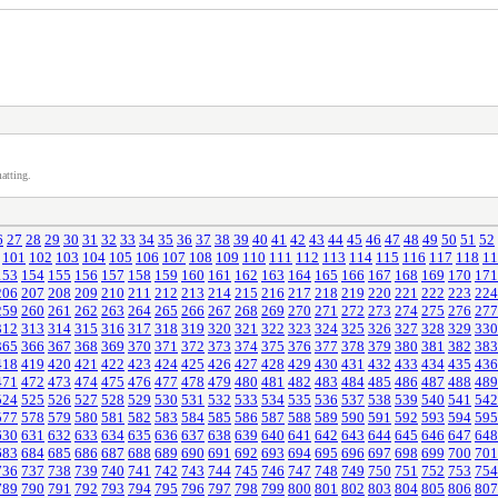
atting.
6
27
28
29
30
31
32
33
34
35
36
37
38
39
40
41
42
43
44
45
46
47
48
49
50
51
52
101
102
103
104
105
106
107
108
109
110
111
112
113
114
115
116
117
118
11
153
154
155
156
157
158
159
160
161
162
163
164
165
166
167
168
169
170
171
206
207
208
209
210
211
212
213
214
215
216
217
218
219
220
221
222
223
224
259
260
261
262
263
264
265
266
267
268
269
270
271
272
273
274
275
276
277
312
313
314
315
316
317
318
319
320
321
322
323
324
325
326
327
328
329
330
365
366
367
368
369
370
371
372
373
374
375
376
377
378
379
380
381
382
383
418
419
420
421
422
423
424
425
426
427
428
429
430
431
432
433
434
435
436
471
472
473
474
475
476
477
478
479
480
481
482
483
484
485
486
487
488
489
524
525
526
527
528
529
530
531
532
533
534
535
536
537
538
539
540
541
542
577
578
579
580
581
582
583
584
585
586
587
588
589
590
591
592
593
594
595
630
631
632
633
634
635
636
637
638
639
640
641
642
643
644
645
646
647
648
683
684
685
686
687
688
689
690
691
692
693
694
695
696
697
698
699
700
701
736
737
738
739
740
741
742
743
744
745
746
747
748
749
750
751
752
753
754
789
790
791
792
793
794
795
796
797
798
799
800
801
802
803
804
805
806
807