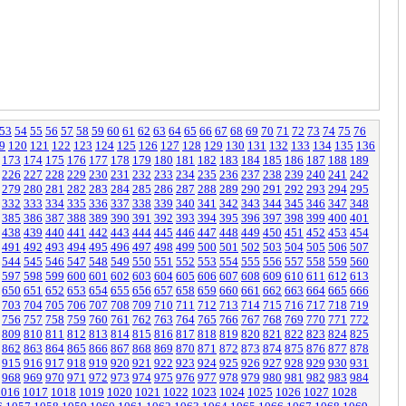
53
54
55
56
57
58
59
60
61
62
63
64
65
66
67
68
69
70
71
72
73
74
75
76
9
120
121
122
123
124
125
126
127
128
129
130
131
132
133
134
135
136
173
174
175
176
177
178
179
180
181
182
183
184
185
186
187
188
189
226
227
228
229
230
231
232
233
234
235
236
237
238
239
240
241
242
279
280
281
282
283
284
285
286
287
288
289
290
291
292
293
294
295
332
333
334
335
336
337
338
339
340
341
342
343
344
345
346
347
348
385
386
387
388
389
390
391
392
393
394
395
396
397
398
399
400
401
438
439
440
441
442
443
444
445
446
447
448
449
450
451
452
453
454
491
492
493
494
495
496
497
498
499
500
501
502
503
504
505
506
507
544
545
546
547
548
549
550
551
552
553
554
555
556
557
558
559
560
597
598
599
600
601
602
603
604
605
606
607
608
609
610
611
612
613
650
651
652
653
654
655
656
657
658
659
660
661
662
663
664
665
666
703
704
705
706
707
708
709
710
711
712
713
714
715
716
717
718
719
756
757
758
759
760
761
762
763
764
765
766
767
768
769
770
771
772
809
810
811
812
813
814
815
816
817
818
819
820
821
822
823
824
825
862
863
864
865
866
867
868
869
870
871
872
873
874
875
876
877
878
915
916
917
918
919
920
921
922
923
924
925
926
927
928
929
930
931
968
969
970
971
972
973
974
975
976
977
978
979
980
981
982
983
984
1016
1017
1018
1019
1020
1021
1022
1023
1024
1025
1026
1027
1028