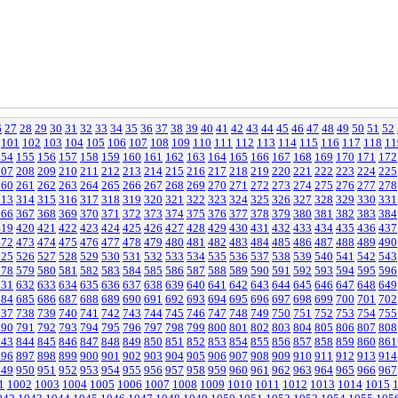
6
27
28
29
30
31
32
33
34
35
36
37
38
39
40
41
42
43
44
45
46
47
48
49
50
51
52
101
102
103
104
105
106
107
108
109
110
111
112
113
114
115
116
117
118
11
154
155
156
157
158
159
160
161
162
163
164
165
166
167
168
169
170
171
172
207
208
209
210
211
212
213
214
215
216
217
218
219
220
221
222
223
224
225
260
261
262
263
264
265
266
267
268
269
270
271
272
273
274
275
276
277
278
313
314
315
316
317
318
319
320
321
322
323
324
325
326
327
328
329
330
331
366
367
368
369
370
371
372
373
374
375
376
377
378
379
380
381
382
383
384
419
420
421
422
423
424
425
426
427
428
429
430
431
432
433
434
435
436
437
472
473
474
475
476
477
478
479
480
481
482
483
484
485
486
487
488
489
490
525
526
527
528
529
530
531
532
533
534
535
536
537
538
539
540
541
542
543
578
579
580
581
582
583
584
585
586
587
588
589
590
591
592
593
594
595
596
631
632
633
634
635
636
637
638
639
640
641
642
643
644
645
646
647
648
649
684
685
686
687
688
689
690
691
692
693
694
695
696
697
698
699
700
701
702
737
738
739
740
741
742
743
744
745
746
747
748
749
750
751
752
753
754
755
790
791
792
793
794
795
796
797
798
799
800
801
802
803
804
805
806
807
808
843
844
845
846
847
848
849
850
851
852
853
854
855
856
857
858
859
860
861
896
897
898
899
900
901
902
903
904
905
906
907
908
909
910
911
912
913
914
949
950
951
952
953
954
955
956
957
958
959
960
961
962
963
964
965
966
967
1
1002
1003
1004
1005
1006
1007
1008
1009
1010
1011
1012
1013
1014
1015