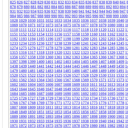
825
826
827
828
829
830
831
832
833
834
835
836
837
838
839
840
841
878
879
880
881
882
883
884
885
886
887
888
889
890
891
892
893
894
931
932
933
934
935
936
937
938
939
940
941
942
943
944
945
946
947
984
985
986
987
988
989
990
991
992
993
994
995
996
997
998
999
1000
1028
1029
1030
1031
1032
1033
1034
1035
1036
1037
1038
1039
1040
1
1069
1070
1071
1072
1073
1074
1075
1076
1077
1078
1079
1080
1081
1
1110
1111
1112
1113
1114
1115
1116
1117
1118
1119
1120
1121
1122
1
1151
1152
1153
1154
1155
1156
1157
1158
1159
1160
1161
1162
1163
1
1192
1193
1194
1195
1196
1197
1198
1199
1200
1201
1202
1203
1204
1
1233
1234
1235
1236
1237
1238
1239
1240
1241
1242
1243
1244
1245
1
1274
1275
1276
1277
1278
1279
1280
1281
1282
1283
1284
1285
1286
1
1315
1316
1317
1318
1319
1320
1321
1322
1323
1324
1325
1326
1327
1
1356
1357
1358
1359
1360
1361
1362
1363
1364
1365
1366
1367
1368
1
1397
1398
1399
1400
1401
1402
1403
1404
1405
1406
1407
1408
1409
1
1438
1439
1440
1441
1442
1443
1444
1445
1446
1447
1448
1449
1450
1
1479
1480
1481
1482
1483
1484
1485
1486
1487
1488
1489
1490
1491
1
1520
1521
1522
1523
1524
1525
1526
1527
1528
1529
1530
1531
1532
1
1561
1562
1563
1564
1565
1566
1567
1568
1569
1570
1571
1572
1573
1
1602
1603
1604
1605
1606
1607
1608
1609
1610
1611
1612
1613
1614
1
1643
1644
1645
1646
1647
1648
1649
1650
1651
1652
1653
1654
1655
1
1684
1685
1686
1687
1688
1689
1690
1691
1692
1693
1694
1695
1696
1
1725
1726
1727
1728
1729
1730
1731
1732
1733
1734
1735
1736
1737
1
1766
1767
1768
1769
1770
1771
1772
1773
1774
1775
1776
1777
1778
1
1807
1808
1809
1810
1811
1812
1813
1814
1815
1816
1817
1818
1819
1
1848
1849
1850
1851
1852
1853
1854
1855
1856
1857
1858
1859
1860
1
1889
1890
1891
1892
1893
1894
1895
1896
1897
1898
1899
1900
1901
1
1930
1931
1932
1933
1934
1935
1936
1937
1938
1939
1940
1941
1942
1
1971
1972
1973
1974
1975
1976
1977
1978
1979
1980
1981
1982
1983
1