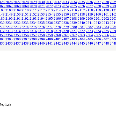
025
2026
2027
2028
2029
2030
2031
2032
2033
2034
2035
2036
2037
2038
203
066
2067
2068
2069
2070
2071
2072
2073
2074
2075
2076
2077
2078
2079
208
107
2108
2109
2110
2111
2112
2113
2114
2115
2116
2117
2118
2119
2120
212
148
2149
2150
2151
2152
2153
2154
2155
2156
2157
2158
2159
2160
2161
216
189
2190
2191
2192
2193
2194
2195
2196
2197
2198
2199
2200
2201
2202
220
230
2231
2232
2233
2234
2235
2236
2237
2238
2239
2240
2241
2242
2243
224
271
2272
2273
2274
2275
2276
2277
2278
2279
2280
2281
2282
2283
2284
228
312
2313
2314
2315
2316
2317
2318
2319
2320
2321
2322
2323
2324
2325
232
353
2354
2355
2356
2357
2358
2359
2360
2361
2362
2363
2364
2365
2366
236
394
2395
2396
2397
2398
2399
2400
2401
2402
2403
2404
2405
2406
2407
240
435
2436
2437
2438
2439
2440
2441
2442
2443
2444
2445
2446
2447
2448
244
)
Replies)