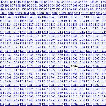
842
843
844
845
846
847
848
849
850
851
852
853
854
855
856
857
858
859
860
895
896
897
898
899
900
901
902
903
904
905
906
907
908
909
910
911
912
913
948
949
950
951
952
953
954
955
956
957
958
959
960
961
962
963
964
965
966
1001
1002
1003
1004
1005
1006
1007
1008
1009
1010
1011
1012
1013
1014
1
041
1042
1043
1044
1045
1046
1047
1048
1049
1050
1051
1052
1053
1054
105
082
1083
1084
1085
1086
1087
1088
1089
1090
1091
1092
1093
1094
1095
109
123
1124
1125
1126
1127
1128
1129
1130
1131
1132
1133
1134
1135
1136
113
164
1165
1166
1167
1168
1169
1170
1171
1172
1173
1174
1175
1176
1177
117
205
1206
1207
1208
1209
1210
1211
1212
1213
1214
1215
1216
1217
1218
121
246
1247
1248
1249
1250
1251
1252
1253
1254
1255
1256
1257
1258
1259
126
287
1288
1289
1290
1291
1292
1293
1294
1295
1296
1297
1298
1299
1300
130
328
1329
1330
1331
1332
1333
1334
1335
1336
1337
1338
1339
1340
1341
134
369
1370
1371
1372
1373
1374
1375
1376
1377
1378
1379
1380
1381
1382
138
410
1411
1412
1413
1414
1415
1416
1417
1418
1419
1420
1421
1422
1423
142
451
1452
1453
1454
1455
1456
1457
1458
1459
1460
1461
1462
1463
1464
146
492
1493
1494
1495
1496
1497
1498
1499
1500
1501
1502
1503
1504
1505
150
533
1534
1535
1536
1537
1538
1539
1540
1541
1542
1543
1544
1545
1546
154
574
1575
1576
1577
1578
1579
1580
1581
1582
1583
1584
1585
1586
1587
158
615
1616
1617
1618
1619
1620
1621
1622
1623
1624
1625
1626
1627
1628
162
656
1657
1658
1659
1660
1661
1662
1663
1664
1665
1666
1667
1668
1669
167
697
1698
1699
1700
1701
1702
1703
1704
1705
1706
1707
1708
1709
1710
171
738
1739
1740
1741
1742
1743
1744
1745
1746
1747
1748
1749
1750
1751
175
779
1780
1781
1782
1783
1784
1785
1786
1787
1788
1789
1790
1791
1792
179
820
1821
1822
1823
1824
1825
1826
1827
1828
1829
1830
1831
1832
1833
183
861
1862
1863
1864
1865
1866
1867
1868
1869
1870
1871
1872
1873
1874
187
902
1903
1904
1905
1906
1907
1908
1909
1910
1911
1912
1913
1914
1915
191
943
1944
1945
1946
1947
1948
1949
1950
1951
1952
1953
1954
1955
1956
195
984
1985
1986
1987
1988
1989
1990
1991
1992
1993
1994
1995
1996
1997
199