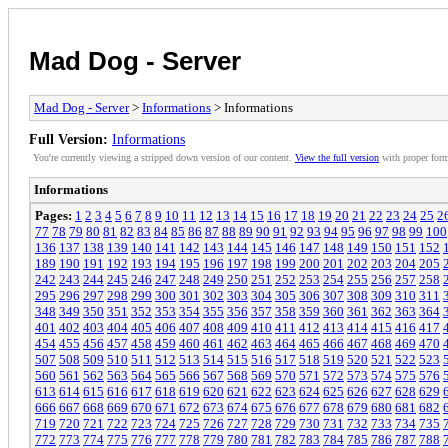
Mad Dog - Server
Mad Dog - Server
>
Informations
> Informations
Full Version:
Informations
You're currently viewing a stripped down version of our content.
View the full version
with proper form
Informations
Pages:
1
2
3
4
5
6
7
8
9
10
11
12
13
14
15
16
17
18
19
20
21
22
23
24
25
2
77
78
79
80
81
82
83
84
85
86
87
88
89
90
91
92
93
94
95
96
97
98
99
100
136
137
138
139
140
141
142
143
144
145
146
147
148
149
150
151
152
189
190
191
192
193
194
195
196
197
198
199
200
201
202
203
204
205
242
243
244
245
246
247
248
249
250
251
252
253
254
255
256
257
258
295
296
297
298
299
300
301
302
303
304
305
306
307
308
309
310
311
348
349
350
351
352
353
354
355
356
357
358
359
360
361
362
363
364
401
402
403
404
405
406
407
408
409
410
411
412
413
414
415
416
417
454
455
456
457
458
459
460
461
462
463
464
465
466
467
468
469
470
507
508
509
510
511
512
513
514
515
516
517
518
519
520
521
522
523
560
561
562
563
564
565
566
567
568
569
570
571
572
573
574
575
576
613
614
615
616
617
618
619
620
621
622
623
624
625
626
627
628
629
666
667
668
669
670
671
672
673
674
675
676
677
678
679
680
681
682
719
720
721
722
723
724
725
726
727
728
729
730
731
732
733
734
735
772
773
774
775
776
777
778
779
780
781
782
783
784
785
786
787
788