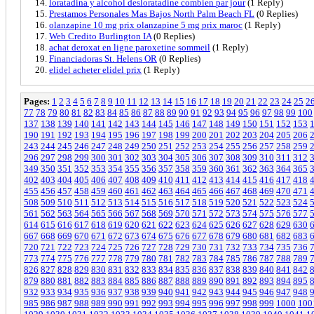
loratadina y alcohol desloratadine combien par jour
(1 Reply)
Prestamos Personales Mas Bajos North Palm Beach FL
(0 Replies)
olanzapine 10 mg prix olanzapine 5 mg prix maroc
(1 Reply)
Web Credito Burlington IA
(0 Replies)
achat deroxat en ligne paroxetine sommeil
(1 Reply)
Financiadoras St. Helens OR
(0 Replies)
elidel acheter elidel prix
(1 Reply)
Pages:
1
2
3
4
5
6
7
8
9
10
11
12
13
14
15
16
17
18
19
20
21
22
23
24
25
2
77
78
79
80
81
82
83
84
85
86
87
88
89
90
91
92
93
94
95
96
97
98
99
100
137
138
139
140
141
142
143
144
145
146
147
148
149
150
151
152
153
190
191
192
193
194
195
196
197
198
199
200
201
202
203
204
205
206
243
244
245
246
247
248
249
250
251
252
253
254
255
256
257
258
259
296
297
298
299
300
301
302
303
304
305
306
307
308
309
310
311
312
349
350
351
352
353
354
355
356
357
358
359
360
361
362
363
364
365
402
403
404
405
406
407
408
409
410
411
412
413
414
415
416
417
418
455
456
457
458
459
460
461
462
463
464
465
466
467
468
469
470
471
508
509
510
511
512
513
514
515
516
517
518
519
520
521
522
523
524
561
562
563
564
565
566
567
568
569
570
571
572
573
574
575
576
577
614
615
616
617
618
619
620
621
622
623
624
625
626
627
628
629
630
667
668
669
670
671
672
673
674
675
676
677
678
679
680
681
682
683
720
721
722
723
724
725
726
727
728
729
730
731
732
733
734
735
736
773
774
775
776
777
778
779
780
781
782
783
784
785
786
787
788
789
826
827
828
829
830
831
832
833
834
835
836
837
838
839
840
841
842
879
880
881
882
883
884
885
886
887
888
889
890
891
892
893
894
895
932
933
934
935
936
937
938
939
940
941
942
943
944
945
946
947
948
985
986
987
988
989
990
991
992
993
994
995
996
997
998
999
1000
100