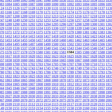
042
1043
1044
1045
1046
1047
1048
1049
1050
1051
1052
1053
1054
1055
105
083
1084
1085
1086
1087
1088
1089
1090
1091
1092
1093
1094
1095
1096
109
124
1125
1126
1127
1128
1129
1130
1131
1132
1133
1134
1135
1136
1137
113
165
1166
1167
1168
1169
1170
1171
1172
1173
1174
1175
1176
1177
1178
117
206
1207
1208
1209
1210
1211
1212
1213
1214
1215
1216
1217
1218
1219
122
247
1248
1249
1250
1251
1252
1253
1254
1255
1256
1257
1258
1259
1260
126
288
1289
1290
1291
1292
1293
1294
1295
1296
1297
1298
1299
1300
1301
130
329
1330
1331
1332
1333
1334
1335
1336
1337
1338
1339
1340
1341
1342
134
370
1371
1372
1373
1374
1375
1376
1377
1378
1379
1380
1381
1382
1383
138
411
1412
1413
1414
1415
1416
1417
1418
1419
1420
1421
1422
1423
1424
142
452
1453
1454
1455
1456
1457
1458
1459
1460
1461
1462
1463
1464
1465
146
493
1494
1495
1496
1497
1498
1499
1500
1501
1502
1503
1504
1505
1506
150
534
1535
1536
1537
1538
1539
1540
1541
1542
1543
1544
1545
1546
1547
154
575
1576
1577
1578
1579
1580
1581
1582
1583
1584
1585
1586
1587
1588
158
616
1617
1618
1619
1620
1621
1622
1623
1624
1625
1626
1627
1628
1629
163
657
1658
1659
1660
1661
1662
1663
1664
1665
1666
1667
1668
1669
1670
167
698
1699
1700
1701
1702
1703
1704
1705
1706
1707
1708
1709
1710
1711
171
739
1740
1741
1742
1743
1744
1745
1746
1747
1748
1749
1750
1751
1752
175
780
1781
1782
1783
1784
1785
1786
1787
1788
1789
1790
1791
1792
1793
179
821
1822
1823
1824
1825
1826
1827
1828
1829
1830
1831
1832
1833
1834
183
862
1863
1864
1865
1866
1867
1868
1869
1870
1871
1872
1873
1874
1875
187
903
1904
1905
1906
1907
1908
1909
1910
1911
1912
1913
1914
1915
1916
191
944
1945
1946
1947
1948
1949
1950
1951
1952
1953
1954
1955
1956
1957
195
985
1986
1987
1988
1989
1990
1991
1992
1993
1994
1995
1996
1997
1998
199
026
2027
2028
2029
2030
2031
2032
2033
2034
2035
2036
2037
2038
2039
204
067
2068
2069
2070
2071
2072
2073
2074
2075
2076
2077
2078
2079
2080
208
108
2109
2110
2111
2112
2113
2114
2115
2116
2117
2118
2119
2120
2121
212
149
2150
2151
2152
2153
2154
2155
2156
2157
2158
2159
2160
2161
2162
216