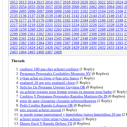
2012
2013
2014
2015
2016
2017
2018
2019
2020
2021
2022
2023
2024
2
2053
2054
2055
2056
2057
2058
2059
2060
2061
2062
2063
2064
2065
2
2094
2095
2096
2097
2098
2099
2100
2101
2102
2103
2104
2105
2106
2
2135
2136
2137
2138
2139
2140
2141
2142
2143
2144
2145
2146
2147
2
2176
2177
2178
2179
2180
2181
2182
2183
2184
2185
2186
2187
2188
2
2217
2218
2219
2220
2221
2222
2223
2224
2225
2226
2227
2228
2229
2
2258
2259
2260
2261
2262
2263
2264
2265
2266
2267
2268
2269
2270
2
2299
2300
2301
2302
2303
2304
2305
2306
2307
2308
2309
2310
2311
2
2340
2341
2342
2343
2344
2345
2346
2347
2348
2349
2350
2351
2352
2
2381
2382
2383
2384
2385
2386
2387
2388
2389
2390
2391
2392
2393
2
2422
2423
2424
2425
2426
2427
2428
2429
2430
2431
2432
2433
2434
2
2463
2464
2465
2466
2467
2468
Threads
cenforce 100 pas cher acheter cenforce
(1 Reply)
Prestamos Personales Confiables Mesquite NV
(0 Replies)
zyban achat en ligne zyban prix france
(1 Reply)
enalapril 20 mg prix enalapril chien
(1 Reply)
Solicito Un Prestamo Urgente Guymon OK
(0 Replies)
ou acheter rogaine pour femme rogain en mousse pour barbe
(1 Reply
Creditos Y Prestamos Personales Rapidos Martinsville IN
(0 Replies)
prise de sang clozapine clozapin nebenwirkungen
(1 Reply)
Pedir Credito Rapido Lebanon OR
(0 Replies)
prix nizoral acheter nizoral
(1 Reply)
se puede tomar pantoprazol y famotidina juntos famotidina 20 mg
(2 
acheter tetracycline tetracycline acheter
(1 Reply)
Dinero Facil Y Rapido DeSoto TX
(0 Replies)