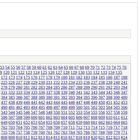
53
54
55
56
57
58
59
60
61
62
63
64
65
66
67
68
69
70
71
72
73
74
75
76
9
120
121
122
123
124
125
126
127
128
129
130
131
132
133
134
135
172
173
174
175
176
177
178
179
180
181
182
183
184
185
186
187
188
225
226
227
228
229
230
231
232
233
234
235
236
237
238
239
240
241
278
279
280
281
282
283
284
285
286
287
288
289
290
291
292
293
294
331
332
333
334
335
336
337
338
339
340
341
342
343
344
345
346
347
384
385
386
387
388
389
390
391
392
393
394
395
396
397
398
399
400
437
438
439
440
441
442
443
444
445
446
447
448
449
450
451
452
453
490
491
492
493
494
495
496
497
498
499
500
501
502
503
504
505
506
543
544
545
546
547
548
549
550
551
552
553
554
555
556
557
558
559
596
597
598
599
600
601
602
603
604
605
606
607
608
609
610
611
612
649
650
651
652
653
654
655
656
657
658
659
660
661
662
663
664
665
702
703
704
705
706
707
708
709
710
711
712
713
714
715
716
717
718
755
756
757
758
759
760
761
762
763
764
765
766
767
768
769
770
771
808
809
810
811
812
813
814
815
816
817
818
819
820
821
822
823
824