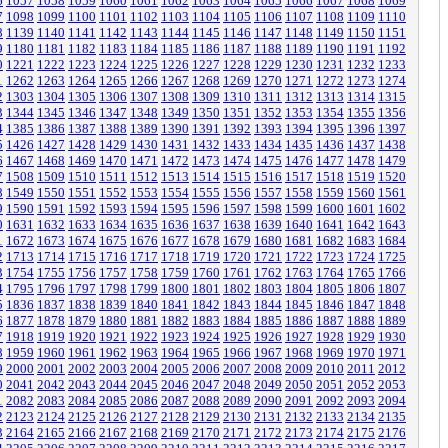
6
1057
1058
1059
1060
1061
1062
1063
1064
1065
1066
1067
1068
1069
7
1098
1099
1100
1101
1102
1103
1104
1105
1106
1107
1108
1109
1110
8
1139
1140
1141
1142
1143
1144
1145
1146
1147
1148
1149
1150
1151
9
1180
1181
1182
1183
1184
1185
1186
1187
1188
1189
1190
1191
1192
0
1221
1222
1223
1224
1225
1226
1227
1228
1229
1230
1231
1232
1233
1
1262
1263
1264
1265
1266
1267
1268
1269
1270
1271
1272
1273
1274
2
1303
1304
1305
1306
1307
1308
1309
1310
1311
1312
1313
1314
1315
3
1344
1345
1346
1347
1348
1349
1350
1351
1352
1353
1354
1355
1356
4
1385
1386
1387
1388
1389
1390
1391
1392
1393
1394
1395
1396
1397
5
1426
1427
1428
1429
1430
1431
1432
1433
1434
1435
1436
1437
1438
6
1467
1468
1469
1470
1471
1472
1473
1474
1475
1476
1477
1478
1479
7
1508
1509
1510
1511
1512
1513
1514
1515
1516
1517
1518
1519
1520
8
1549
1550
1551
1552
1553
1554
1555
1556
1557
1558
1559
1560
1561
9
1590
1591
1592
1593
1594
1595
1596
1597
1598
1599
1600
1601
1602
0
1631
1632
1633
1634
1635
1636
1637
1638
1639
1640
1641
1642
1643
1
1672
1673
1674
1675
1676
1677
1678
1679
1680
1681
1682
1683
1684
2
1713
1714
1715
1716
1717
1718
1719
1720
1721
1722
1723
1724
1725
3
1754
1755
1756
1757
1758
1759
1760
1761
1762
1763
1764
1765
1766
4
1795
1796
1797
1798
1799
1800
1801
1802
1803
1804
1805
1806
1807
5
1836
1837
1838
1839
1840
1841
1842
1843
1844
1845
1846
1847
1848
6
1877
1878
1879
1880
1881
1882
1883
1884
1885
1886
1887
1888
1889
7
1918
1919
1920
1921
1922
1923
1924
1925
1926
1927
1928
1929
1930
8
1959
1960
1961
1962
1963
1964
1965
1966
1967
1968
1969
1970
1971
9
2000
2001
2002
2003
2004
2005
2006
2007
2008
2009
2010
2011
2012
0
2041
2042
2043
2044
2045
2046
2047
2048
2049
2050
2051
2052
2053
1
2082
2083
2084
2085
2086
2087
2088
2089
2090
2091
2092
2093
2094
2
2123
2124
2125
2126
2127
2128
2129
2130
2131
2132
2133
2134
2135
3
2164
2165
2166
2167
2168
2169
2170
2171
2172
2173
2174
2175
2176