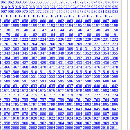
861
862
863
864
865
866
867
868
869
870
871
872
873
874
875
876
877
914
915
916
917
918
919
920
921
922
923
924
925
926
927
928
929
930
967
968
969
970
971
972
973
974
975
976
977
978
979
980
981
982
983
015
1016
1017
1018
1019
1020
1021
1022
1023
1024
1025
1026
1027
5
1056
1057
1058
1059
1060
1061
1062
1063
1064
1065
1066
1067
1068
6
1097
1098
1099
1100
1101
1102
1103
1104
1105
1106
1107
1108
1109
7
1138
1139
1140
1141
1142
1143
1144
1145
1146
1147
1148
1149
1150
8
1179
1180
1181
1182
1183
1184
1185
1186
1187
1188
1189
1190
1191
9
1220
1221
1222
1223
1224
1225
1226
1227
1228
1229
1230
1231
1232
0
1261
1262
1263
1264
1265
1266
1267
1268
1269
1270
1271
1272
1273
1
1302
1303
1304
1305
1306
1307
1308
1309
1310
1311
1312
1313
1314
2
1343
1344
1345
1346
1347
1348
1349
1350
1351
1352
1353
1354
1355
3
1384
1385
1386
1387
1388
1389
1390
1391
1392
1393
1394
1395
1396
4
1425
1426
1427
1428
1429
1430
1431
1432
1433
1434
1435
1436
1437
5
1466
1467
1468
1469
1470
1471
1472
1473
1474
1475
1476
1477
1478
6
1507
1508
1509
1510
1511
1512
1513
1514
1515
1516
1517
1518
1519
7
1548
1549
1550
1551
1552
1553
1554
1555
1556
1557
1558
1559
1560
8
1589
1590
1591
1592
1593
1594
1595
1596
1597
1598
1599
1600
1601
9
1630
1631
1632
1633
1634
1635
1636
1637
1638
1639
1640
1641
1642
0
1671
1672
1673
1674
1675
1676
1677
1678
1679
1680
1681
1682
1683
1
1712
1713
1714
1715
1716
1717
1718
1719
1720
1721
1722
1723
1724
2
1753
1754
1755
1756
1757
1758
1759
1760
1761
1762
1763
1764
1765
3
1794
1795
1796
1797
1798
1799
1800
1801
1802
1803
1804
1805
1806
4
1835
1836
1837
1838
1839
1840
1841
1842
1843
1844
1845
1846
1847
5
1876
1877
1878
1879
1880
1881
1882
1883
1884
1885
1886
1887
1888
6
1917
1918
1919
1920
1921
1922
1923
1924
1925
1926
1927
1928
1929
7
1958
1959
1960
1961
1962
1963
1964
1965
1966
1967
1968
1969
1970
8
1999
2000
2001
2002
2003
2004
2005
2006
2007
2008
2009
2010
2011