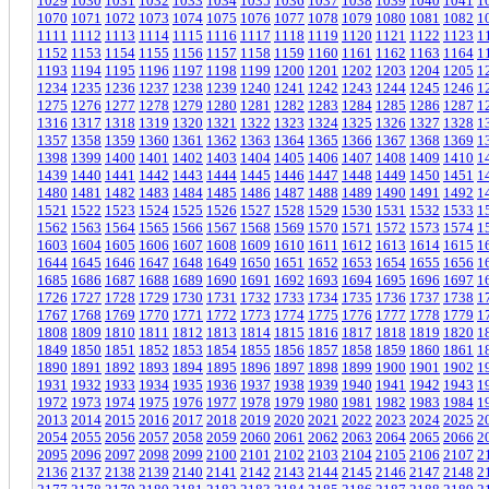
1029
1030
1031
1032
1033
1034
1035
1036
1037
1038
1039
1040
1041
1
1070
1071
1072
1073
1074
1075
1076
1077
1078
1079
1080
1081
1082
1
1111
1112
1113
1114
1115
1116
1117
1118
1119
1120
1121
1122
1123
1
1152
1153
1154
1155
1156
1157
1158
1159
1160
1161
1162
1163
1164
1
1193
1194
1195
1196
1197
1198
1199
1200
1201
1202
1203
1204
1205
1
1234
1235
1236
1237
1238
1239
1240
1241
1242
1243
1244
1245
1246
1
1275
1276
1277
1278
1279
1280
1281
1282
1283
1284
1285
1286
1287
1
1316
1317
1318
1319
1320
1321
1322
1323
1324
1325
1326
1327
1328
1
1357
1358
1359
1360
1361
1362
1363
1364
1365
1366
1367
1368
1369
1
1398
1399
1400
1401
1402
1403
1404
1405
1406
1407
1408
1409
1410
1
1439
1440
1441
1442
1443
1444
1445
1446
1447
1448
1449
1450
1451
1
1480
1481
1482
1483
1484
1485
1486
1487
1488
1489
1490
1491
1492
1
1521
1522
1523
1524
1525
1526
1527
1528
1529
1530
1531
1532
1533
1
1562
1563
1564
1565
1566
1567
1568
1569
1570
1571
1572
1573
1574
1
1603
1604
1605
1606
1607
1608
1609
1610
1611
1612
1613
1614
1615
1
1644
1645
1646
1647
1648
1649
1650
1651
1652
1653
1654
1655
1656
1
1685
1686
1687
1688
1689
1690
1691
1692
1693
1694
1695
1696
1697
1
1726
1727
1728
1729
1730
1731
1732
1733
1734
1735
1736
1737
1738
1
1767
1768
1769
1770
1771
1772
1773
1774
1775
1776
1777
1778
1779
1
1808
1809
1810
1811
1812
1813
1814
1815
1816
1817
1818
1819
1820
1
1849
1850
1851
1852
1853
1854
1855
1856
1857
1858
1859
1860
1861
1
1890
1891
1892
1893
1894
1895
1896
1897
1898
1899
1900
1901
1902
1
1931
1932
1933
1934
1935
1936
1937
1938
1939
1940
1941
1942
1943
1
1972
1973
1974
1975
1976
1977
1978
1979
1980
1981
1982
1983
1984
1
2013
2014
2015
2016
2017
2018
2019
2020
2021
2022
2023
2024
2025
2
2054
2055
2056
2057
2058
2059
2060
2061
2062
2063
2064
2065
2066
2
2095
2096
2097
2098
2099
2100
2101
2102
2103
2104
2105
2106
2107
2
2136
2137
2138
2139
2140
2141
2142
2143
2144
2145
2146
2147
2148
2