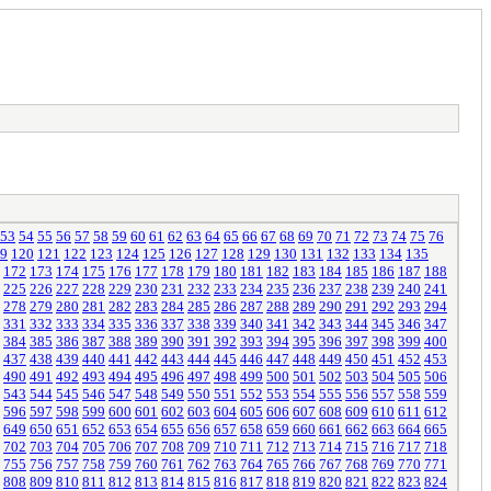
53
54
55
56
57
58
59
60
61
62
63
64
65
66
67
68
69
70
71
72
73
74
75
76
9
120
121
122
123
124
125
126
127
128
129
130
131
132
133
134
135
172
173
174
175
176
177
178
179
180
181
182
183
184
185
186
187
188
225
226
227
228
229
230
231
232
233
234
235
236
237
238
239
240
241
278
279
280
281
282
283
284
285
286
287
288
289
290
291
292
293
294
331
332
333
334
335
336
337
338
339
340
341
342
343
344
345
346
347
384
385
386
387
388
389
390
391
392
393
394
395
396
397
398
399
400
437
438
439
440
441
442
443
444
445
446
447
448
449
450
451
452
453
490
491
492
493
494
495
496
497
498
499
500
501
502
503
504
505
506
543
544
545
546
547
548
549
550
551
552
553
554
555
556
557
558
559
596
597
598
599
600
601
602
603
604
605
606
607
608
609
610
611
612
649
650
651
652
653
654
655
656
657
658
659
660
661
662
663
664
665
702
703
704
705
706
707
708
709
710
711
712
713
714
715
716
717
718
755
756
757
758
759
760
761
762
763
764
765
766
767
768
769
770
771
808
809
810
811
812
813
814
815
816
817
818
819
820
821
822
823
824