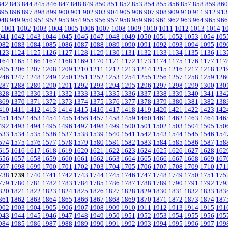
842
843
844
845
846
847
848
849
850
851
852
853
854
855
856
857
858
859
860
895
896
897
898
899
900
901
902
903
904
905
906
907
908
909
910
911
912
913
948
949
950
951
952
953
954
955
956
957
958
959
960
961
962
963
964
965
966
1001
1002
1003
1004
1005
1006
1007
1008
1009
1010
1011
1012
1013
1014
1
041
1042
1043
1044
1045
1046
1047
1048
1049
1050
1051
1052
1053
1054
105
082
1083
1084
1085
1086
1087
1088
1089
1090
1091
1092
1093
1094
1095
109
123
1124
1125
1126
1127
1128
1129
1130
1131
1132
1133
1134
1135
1136
113
164
1165
1166
1167
1168
1169
1170
1171
1172
1173
1174
1175
1176
1177
117
205
1206
1207
1208
1209
1210
1211
1212
1213
1214
1215
1216
1217
1218
121
246
1247
1248
1249
1250
1251
1252
1253
1254
1255
1256
1257
1258
1259
126
287
1288
1289
1290
1291
1292
1293
1294
1295
1296
1297
1298
1299
1300
130
328
1329
1330
1331
1332
1333
1334
1335
1336
1337
1338
1339
1340
1341
134
369
1370
1371
1372
1373
1374
1375
1376
1377
1378
1379
1380
1381
1382
138
410
1411
1412
1413
1414
1415
1416
1417
1418
1419
1420
1421
1422
1423
142
451
1452
1453
1454
1455
1456
1457
1458
1459
1460
1461
1462
1463
1464
146
492
1493
1494
1495
1496
1497
1498
1499
1500
1501
1502
1503
1504
1505
150
533
1534
1535
1536
1537
1538
1539
1540
1541
1542
1543
1544
1545
1546
154
574
1575
1576
1577
1578
1579
1580
1581
1582
1583
1584
1585
1586
1587
158
615
1616
1617
1618
1619
1620
1621
1622
1623
1624
1625
1626
1627
1628
162
656
1657
1658
1659
1660
1661
1662
1663
1664
1665
1666
1667
1668
1669
167
697
1698
1699
1700
1701
1702
1703
1704
1705
1706
1707
1708
1709
1710
171
738
1739
1740
1741
1742
1743
1744
1745
1746
1747
1748
1749
1750
1751
175
779
1780
1781
1782
1783
1784
1785
1786
1787
1788
1789
1790
1791
1792
179
820
1821
1822
1823
1824
1825
1826
1827
1828
1829
1830
1831
1832
1833
183
861
1862
1863
1864
1865
1866
1867
1868
1869
1870
1871
1872
1873
1874
187
902
1903
1904
1905
1906
1907
1908
1909
1910
1911
1912
1913
1914
1915
191
943
1944
1945
1946
1947
1948
1949
1950
1951
1952
1953
1954
1955
1956
195
984
1985
1986
1987
1988
1989
1990
1991
1992
1993
1994
1995
1996
1997
199