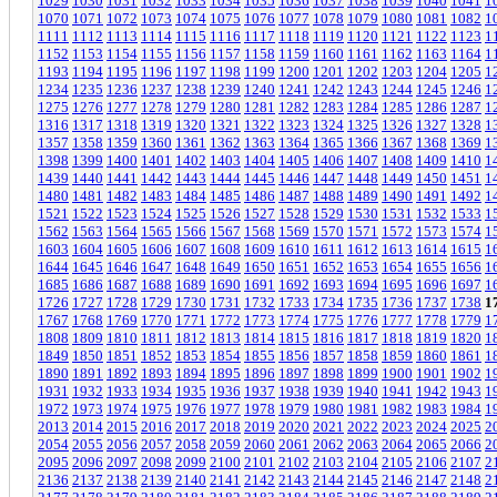
1029
1030
1031
1032
1033
1034
1035
1036
1037
1038
1039
1040
1041
1
1070
1071
1072
1073
1074
1075
1076
1077
1078
1079
1080
1081
1082
1
1111
1112
1113
1114
1115
1116
1117
1118
1119
1120
1121
1122
1123
1
1152
1153
1154
1155
1156
1157
1158
1159
1160
1161
1162
1163
1164
1
1193
1194
1195
1196
1197
1198
1199
1200
1201
1202
1203
1204
1205
1
1234
1235
1236
1237
1238
1239
1240
1241
1242
1243
1244
1245
1246
1
1275
1276
1277
1278
1279
1280
1281
1282
1283
1284
1285
1286
1287
1
1316
1317
1318
1319
1320
1321
1322
1323
1324
1325
1326
1327
1328
1
1357
1358
1359
1360
1361
1362
1363
1364
1365
1366
1367
1368
1369
1
1398
1399
1400
1401
1402
1403
1404
1405
1406
1407
1408
1409
1410
1
1439
1440
1441
1442
1443
1444
1445
1446
1447
1448
1449
1450
1451
1
1480
1481
1482
1483
1484
1485
1486
1487
1488
1489
1490
1491
1492
1
1521
1522
1523
1524
1525
1526
1527
1528
1529
1530
1531
1532
1533
1
1562
1563
1564
1565
1566
1567
1568
1569
1570
1571
1572
1573
1574
1
1603
1604
1605
1606
1607
1608
1609
1610
1611
1612
1613
1614
1615
1
1644
1645
1646
1647
1648
1649
1650
1651
1652
1653
1654
1655
1656
1
1685
1686
1687
1688
1689
1690
1691
1692
1693
1694
1695
1696
1697
1
1726
1727
1728
1729
1730
1731
1732
1733
1734
1735
1736
1737
1738
1
1767
1768
1769
1770
1771
1772
1773
1774
1775
1776
1777
1778
1779
1
1808
1809
1810
1811
1812
1813
1814
1815
1816
1817
1818
1819
1820
1
1849
1850
1851
1852
1853
1854
1855
1856
1857
1858
1859
1860
1861
1
1890
1891
1892
1893
1894
1895
1896
1897
1898
1899
1900
1901
1902
1
1931
1932
1933
1934
1935
1936
1937
1938
1939
1940
1941
1942
1943
1
1972
1973
1974
1975
1976
1977
1978
1979
1980
1981
1982
1983
1984
1
2013
2014
2015
2016
2017
2018
2019
2020
2021
2022
2023
2024
2025
2
2054
2055
2056
2057
2058
2059
2060
2061
2062
2063
2064
2065
2066
2
2095
2096
2097
2098
2099
2100
2101
2102
2103
2104
2105
2106
2107
2
2136
2137
2138
2139
2140
2141
2142
2143
2144
2145
2146
2147
2148
2