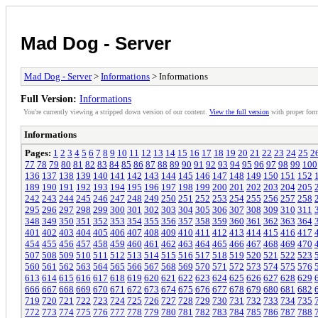
Mad Dog - Server
Mad Dog - Server
>
Informations
> Informations
Full Version:
Informations
You're currently viewing a stripped down version of our content.
View the full version
with proper form
Informations
Pages:
1
2
3
4
5
6
7
8
9
10
11
12
13
14
15
16
17
18
19
20
21
22
23
24
25
2
77
78
79
80
81
82
83
84
85
86
87
88
89
90
91
92
93
94
95
96
97
98
99
100
136
137
138
139
140
141
142
143
144
145
146
147
148
149
150
151
152
189
190
191
192
193
194
195
196
197
198
199
200
201
202
203
204
205
242
243
244
245
246
247
248
249
250
251
252
253
254
255
256
257
258
295
296
297
298
299
300
301
302
303
304
305
306
307
308
309
310
311
348
349
350
351
352
353
354
355
356
357
358
359
360
361
362
363
364
401
402
403
404
405
406
407
408
409
410
411
412
413
414
415
416
417
454
455
456
457
458
459
460
461
462
463
464
465
466
467
468
469
470
507
508
509
510
511
512
513
514
515
516
517
518
519
520
521
522
523
560
561
562
563
564
565
566
567
568
569
570
571
572
573
574
575
576
613
614
615
616
617
618
619
620
621
622
623
624
625
626
627
628
629
666
667
668
669
670
671
672
673
674
675
676
677
678
679
680
681
682
719
720
721
722
723
724
725
726
727
728
729
730
731
732
733
734
735
772
773
774
775
776
777
778
779
780
781
782
783
784
785
786
787
788