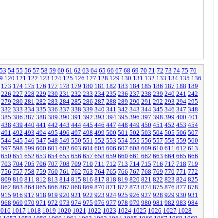
53
54
55
56
57
58
59
60
61
62
63
64
65
66
67
68
69
70
71
72
73
74
75
76
9
120
121
122
123
124
125
126
127
128
129
130
131
132
133
134
135
136
173
174
175
176
177
178
179
180
181
182
183
184
185
186
187
188
189
226
227
228
229
230
231
232
233
234
235
236
237
238
239
240
241
242
279
280
281
282
283
284
285
286
287
288
289
290
291
292
293
294
295
332
333
334
335
336
337
338
339
340
341
342
343
344
345
346
347
348
385
386
387
388
389
390
391
392
393
394
395
396
397
398
399
400
401
438
439
440
441
442
443
444
445
446
447
448
449
450
451
452
453
454
491
492
493
494
495
496
497
498
499
500
501
502
503
504
505
506
507
544
545
546
547
548
549
550
551
552
553
554
555
556
557
558
559
560
597
598
599
600
601
602
603
604
605
606
607
608
609
610
611
612
613
650
651
652
653
654
655
656
657
658
659
660
661
662
663
664
665
666
703
704
705
706
707
708
709
710
711
712
713
714
715
716
717
718
719
756
757
758
759
760
761
762
763
764
765
766
767
768
769
770
771
772
809
810
811
812
813
814
815
816
817
818
819
820
821
822
823
824
825
862
863
864
865
866
867
868
869
870
871
872
873
874
875
876
877
878
915
916
917
918
919
920
921
922
923
924
925
926
927
928
929
930
931
968
969
970
971
972
973
974
975
976
977
978
979
980
981
982
983
984
1016
1017
1018
1019
1020
1021
1022
1023
1024
1025
1026
1027
1028