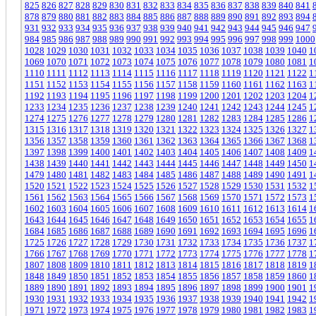
825
826
827
828
829
830
831
832
833
834
835
836
837
838
839
840
841
878
879
880
881
882
883
884
885
886
887
888
889
890
891
892
893
894
931
932
933
934
935
936
937
938
939
940
941
942
943
944
945
946
947
984
985
986
987
988
989
990
991
992
993
994
995
996
997
998
999
1000
1028
1029
1030
1031
1032
1033
1034
1035
1036
1037
1038
1039
1040
1
1069
1070
1071
1072
1073
1074
1075
1076
1077
1078
1079
1080
1081
1
1110
1111
1112
1113
1114
1115
1116
1117
1118
1119
1120
1121
1122
1
1151
1152
1153
1154
1155
1156
1157
1158
1159
1160
1161
1162
1163
1
1192
1193
1194
1195
1196
1197
1198
1199
1200
1201
1202
1203
1204
1
1233
1234
1235
1236
1237
1238
1239
1240
1241
1242
1243
1244
1245
1
1274
1275
1276
1277
1278
1279
1280
1281
1282
1283
1284
1285
1286
1
1315
1316
1317
1318
1319
1320
1321
1322
1323
1324
1325
1326
1327
1
1356
1357
1358
1359
1360
1361
1362
1363
1364
1365
1366
1367
1368
1
1397
1398
1399
1400
1401
1402
1403
1404
1405
1406
1407
1408
1409
1
1438
1439
1440
1441
1442
1443
1444
1445
1446
1447
1448
1449
1450
1
1479
1480
1481
1482
1483
1484
1485
1486
1487
1488
1489
1490
1491
1
1520
1521
1522
1523
1524
1525
1526
1527
1528
1529
1530
1531
1532
1
1561
1562
1563
1564
1565
1566
1567
1568
1569
1570
1571
1572
1573
1
1602
1603
1604
1605
1606
1607
1608
1609
1610
1611
1612
1613
1614
1
1643
1644
1645
1646
1647
1648
1649
1650
1651
1652
1653
1654
1655
1
1684
1685
1686
1687
1688
1689
1690
1691
1692
1693
1694
1695
1696
1
1725
1726
1727
1728
1729
1730
1731
1732
1733
1734
1735
1736
1737
1
1766
1767
1768
1769
1770
1771
1772
1773
1774
1775
1776
1777
1778
1
1807
1808
1809
1810
1811
1812
1813
1814
1815
1816
1817
1818
1819
1
1848
1849
1850
1851
1852
1853
1854
1855
1856
1857
1858
1859
1860
1
1889
1890
1891
1892
1893
1894
1895
1896
1897
1898
1899
1900
1901
1
1930
1931
1932
1933
1934
1935
1936
1937
1938
1939
1940
1941
1942
1
1971
1972
1973
1974
1975
1976
1977
1978
1979
1980
1981
1982
1983
1