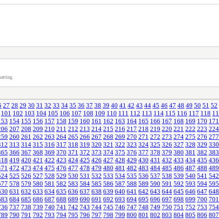
atting.
6
27
28
29
30
31
32
33
34
35
36
37
38
39
40
41
42
43
44
45
46
47
48
49
50
51
52
101
102
103
104
105
106
107
108
109
110
111
112
113
114
115
116
117
118
11
153
154
155
156
157
158
159
160
161
162
163
164
165
166
167
168
169
170
171
206
207
208
209
210
211
212
213
214
215
216
217
218
219
220
221
222
223
224
259
260
261
262
263
264
265
266
267
268
269
270
271
272
273
274
275
276
277
312
313
314
315
316
317
318
319
320
321
322
323
324
325
326
327
328
329
330
365
366
367
368
369
370
371
372
373
374
375
376
377
378
379
380
381
382
383
418
419
420
421
422
423
424
425
426
427
428
429
430
431
432
433
434
435
436
471
472
473
474
475
476
477
478
479
480
481
482
483
484
485
486
487
488
489
524
525
526
527
528
529
530
531
532
533
534
535
536
537
538
539
540
541
542
577
578
579
580
581
582
583
584
585
586
587
588
589
590
591
592
593
594
595
630
631
632
633
634
635
636
637
638
639
640
641
642
643
644
645
646
647
648
683
684
685
686
687
688
689
690
691
692
693
694
695
696
697
698
699
700
701
736
737
738
739
740
741
742
743
744
745
746
747
748
749
750
751
752
753
754
789
790
791
792
793
794
795
796
797
798
799
800
801
802
803
804
805
806
807