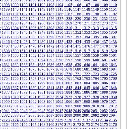
6
1057
1058
1059
1060
1061
1062
1063
1064
1065
1066
1067
1068
1069
7
1098
1099
1100
1101
1102
1103
1104
1105
1106
1107
1108
1109
1110
8
1139
1140
1141
1142
1143
1144
1145
1146
1147
1148
1149
1150
1151
9
1180
1181
1182
1183
1184
1185
1186
1187
1188
1189
1190
1191
1192
0
1221
1222
1223
1224
1225
1226
1227
1228
1229
1230
1231
1232
1233
1
1262
1263
1264
1265
1266
1267
1268
1269
1270
1271
1272
1273
1274
2
1303
1304
1305
1306
1307
1308
1309
1310
1311
1312
1313
1314
1315
3
1344
1345
1346
1347
1348
1349
1350
1351
1352
1353
1354
1355
1356
4
1385
1386
1387
1388
1389
1390
1391
1392
1393
1394
1395
1396
1397
5
1426
1427
1428
1429
1430
1431
1432
1433
1434
1435
1436
1437
1438
6
1467
1468
1469
1470
1471
1472
1473
1474
1475
1476
1477
1478
1479
7
1508
1509
1510
1511
1512
1513
1514
1515
1516
1517
1518
1519
1520
8
1549
1550
1551
1552
1553
1554
1555
1556
1557
1558
1559
1560
1561
9
1590
1591
1592
1593
1594
1595
1596
1597
1598
1599
1600
1601
1602
0
1631
1632
1633
1634
1635
1636
1637
1638
1639
1640
1641
1642
1643
1
1672
1673
1674
1675
1676
1677
1678
1679
1680
1681
1682
1683
1684
2
1713
1714
1715
1716
1717
1718
1719
1720
1721
1722
1723
1724
1725
3
1754
1755
1756
1757
1758
1759
1760
1761
1762
1763
1764
1765
1766
4
1795
1796
1797
1798
1799
1800
1801
1802
1803
1804
1805
1806
1807
5
1836
1837
1838
1839
1840
1841
1842
1843
1844
1845
1846
1847
1848
6
1877
1878
1879
1880
1881
1882
1883
1884
1885
1886
1887
1888
1889
7
1918
1919
1920
1921
1922
1923
1924
1925
1926
1927
1928
1929
1930
8
1959
1960
1961
1962
1963
1964
1965
1966
1967
1968
1969
1970
1971
9
2000
2001
2002
2003
2004
2005
2006
2007
2008
2009
2010
2011
2012
0
2041
2042
2043
2044
2045
2046
2047
2048
2049
2050
2051
2052
2053
1
2082
2083
2084
2085
2086
2087
2088
2089
2090
2091
2092
2093
2094
2
2123
2124
2125
2126
2127
2128
2129
2130
2131
2132
2133
2134
2135
3
2164
2165
2166
2167
2168
2169
2170
2171
2172
2173
2174
2175
2176