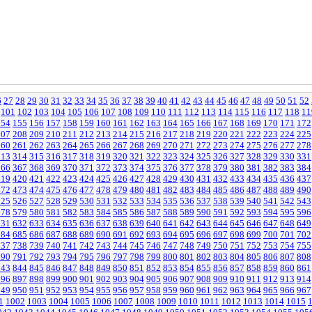
6
27
28
29
30
31
32
33
34
35
36
37
38
39
40
41
42
43
44
45
46
47
48
49
50
51
52
101
102
103
104
105
106
107
108
109
110
111
112
113
114
115
116
117
118
11
154
155
156
157
158
159
160
161
162
163
164
165
166
167
168
169
170
171
172
207
208
209
210
211
212
213
214
215
216
217
218
219
220
221
222
223
224
225
260
261
262
263
264
265
266
267
268
269
270
271
272
273
274
275
276
277
278
313
314
315
316
317
318
319
320
321
322
323
324
325
326
327
328
329
330
331
366
367
368
369
370
371
372
373
374
375
376
377
378
379
380
381
382
383
384
419
420
421
422
423
424
425
426
427
428
429
430
431
432
433
434
435
436
437
472
473
474
475
476
477
478
479
480
481
482
483
484
485
486
487
488
489
490
525
526
527
528
529
530
531
532
533
534
535
536
537
538
539
540
541
542
543
578
579
580
581
582
583
584
585
586
587
588
589
590
591
592
593
594
595
596
631
632
633
634
635
636
637
638
639
640
641
642
643
644
645
646
647
648
649
684
685
686
687
688
689
690
691
692
693
694
695
696
697
698
699
700
701
702
737
738
739
740
741
742
743
744
745
746
747
748
749
750
751
752
753
754
755
790
791
792
793
794
795
796
797
798
799
800
801
802
803
804
805
806
807
808
843
844
845
846
847
848
849
850
851
852
853
854
855
856
857
858
859
860
861
896
897
898
899
900
901
902
903
904
905
906
907
908
909
910
911
912
913
914
949
950
951
952
953
954
955
956
957
958
959
960
961
962
963
964
965
966
967
1
1002
1003
1004
1005
1006
1007
1008
1009
1010
1011
1012
1013
1014
1015