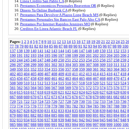
Linea Credito San Pablo CA
(0 Replies)
Prestamos Economicos Personales Beaverton OR
(0 Replies)
Dinero Ya Online Burbank CA
(0 Replies)
Prestamos Para Devolver A Plazos Long Beach MS
(0 Replies)
Prestamos Personales Sin Bancos East Palo Alto CA
(0 Replies)
Prestamos Por Internet Rapidos Jennings MO
(0 Replies)
Creditos En Linea Atlantic Beach FL
(0 Replies)
Pages:
1
2
3
4
5
6
7
8
9
10
11
12
13
14
15
16
17
18
19
20
21
22
23
24
25
2
77
78
79
80
81
82
83
84
85
86
87
88
89
90
91
92
93
94
95
96
97
98
99
100
137
138
139
140
141
142
143
144
145
146
147
148
149
150
151
152
153
190
191
192
193
194
195
196
197
198
199
200
201
202
203
204
205
206
243
244
245
246
247
248
249
250
251
252
253
254
255
256
257
258
259
296
297
298
299
300
301
302
303
304
305
306
307
308
309
310
311
312
349
350
351
352
353
354
355
356
357
358
359
360
361
362
363
364
365
402
403
404
405
406
407
408
409
410
411
412
413
414
415
416
417
418
455
456
457
458
459
460
461
462
463
464
465
466
467
468
469
470
471
508
509
510
511
512
513
514
515
516
517
518
519
520
521
522
523
524
561
562
563
564
565
566
567
568
569
570
571
572
573
574
575
576
577
614
615
616
617
618
619
620
621
622
623
624
625
626
627
628
629
630
667
668
669
670
671
672
673
674
675
676
677
678
679
680
681
682
683
720
721
722
723
724
725
726
727
728
729
730
731
732
733
734
735
736
773
774
775
776
777
778
779
780
781
782
783
784
785
786
787
788
789
826
827
828
829
830
831
832
833
834
835
836
837
838
839
840
841
842
879
880
881
882
883
884
885
886
887
888
889
890
891
892
893
894
895
932
933
934
935
936
937
938
939
940
941
942
943
944
945
946
947
948
985
986
987
988
989
990
991
992
993
994
995
996
997
998
999
1000
100