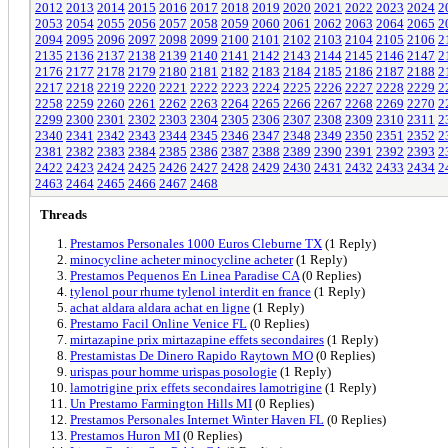
2012
2013
2014
2015
2016
2017
2018
2019
2020
2021
2022
2023
2024
2
2053
2054
2055
2056
2057
2058
2059
2060
2061
2062
2063
2064
2065
2
2094
2095
2096
2097
2098
2099
2100
2101
2102
2103
2104
2105
2106
2
2135
2136
2137
2138
2139
2140
2141
2142
2143
2144
2145
2146
2147
2
2176
2177
2178
2179
2180
2181
2182
2183
2184
2185
2186
2187
2188
2
2217
2218
2219
2220
2221
2222
2223
2224
2225
2226
2227
2228
2229
2
2258
2259
2260
2261
2262
2263
2264
2265
2266
2267
2268
2269
2270
2
2299
2300
2301
2302
2303
2304
2305
2306
2307
2308
2309
2310
2311
2
2340
2341
2342
2343
2344
2345
2346
2347
2348
2349
2350
2351
2352
2
2381
2382
2383
2384
2385
2386
2387
2388
2389
2390
2391
2392
2393
2
2422
2423
2424
2425
2426
2427
2428
2429
2430
2431
2432
2433
2434
2
2463
2464
2465
2466
2467
2468
Threads
Prestamos Personales 1000 Euros Cleburne TX
(1 Reply)
minocycline acheter minocycline acheter
(1 Reply)
Prestamos Pequenos En Linea Paradise CA
(0 Replies)
tylenol pour rhume tylenol interdit en france
(1 Reply)
achat aldara aldara achat en ligne
(1 Reply)
Prestamo Facil Online Venice FL
(0 Replies)
mirtazapine prix mirtazapine effets secondaires
(1 Reply)
Prestamistas De Dinero Rapido Raytown MO
(0 Replies)
urispas pour homme urispas posologie
(1 Reply)
lamotrigine prix effets secondaires lamotrigine
(1 Reply)
Un Prestamo Farmington Hills MI
(0 Replies)
Prestamos Personales Internet Winter Haven FL
(0 Replies)
Prestamos Huron MI
(0 Replies)