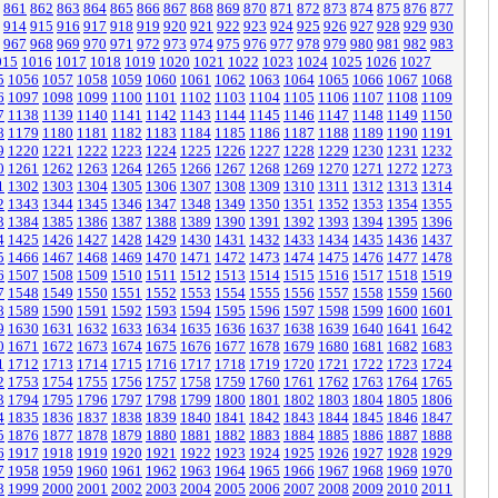
861
862
863
864
865
866
867
868
869
870
871
872
873
874
875
876
877
914
915
916
917
918
919
920
921
922
923
924
925
926
927
928
929
930
967
968
969
970
971
972
973
974
975
976
977
978
979
980
981
982
983
015
1016
1017
1018
1019
1020
1021
1022
1023
1024
1025
1026
1027
5
1056
1057
1058
1059
1060
1061
1062
1063
1064
1065
1066
1067
1068
6
1097
1098
1099
1100
1101
1102
1103
1104
1105
1106
1107
1108
1109
7
1138
1139
1140
1141
1142
1143
1144
1145
1146
1147
1148
1149
1150
8
1179
1180
1181
1182
1183
1184
1185
1186
1187
1188
1189
1190
1191
9
1220
1221
1222
1223
1224
1225
1226
1227
1228
1229
1230
1231
1232
0
1261
1262
1263
1264
1265
1266
1267
1268
1269
1270
1271
1272
1273
1
1302
1303
1304
1305
1306
1307
1308
1309
1310
1311
1312
1313
1314
2
1343
1344
1345
1346
1347
1348
1349
1350
1351
1352
1353
1354
1355
3
1384
1385
1386
1387
1388
1389
1390
1391
1392
1393
1394
1395
1396
4
1425
1426
1427
1428
1429
1430
1431
1432
1433
1434
1435
1436
1437
5
1466
1467
1468
1469
1470
1471
1472
1473
1474
1475
1476
1477
1478
6
1507
1508
1509
1510
1511
1512
1513
1514
1515
1516
1517
1518
1519
7
1548
1549
1550
1551
1552
1553
1554
1555
1556
1557
1558
1559
1560
8
1589
1590
1591
1592
1593
1594
1595
1596
1597
1598
1599
1600
1601
9
1630
1631
1632
1633
1634
1635
1636
1637
1638
1639
1640
1641
1642
0
1671
1672
1673
1674
1675
1676
1677
1678
1679
1680
1681
1682
1683
1
1712
1713
1714
1715
1716
1717
1718
1719
1720
1721
1722
1723
1724
2
1753
1754
1755
1756
1757
1758
1759
1760
1761
1762
1763
1764
1765
3
1794
1795
1796
1797
1798
1799
1800
1801
1802
1803
1804
1805
1806
4
1835
1836
1837
1838
1839
1840
1841
1842
1843
1844
1845
1846
1847
5
1876
1877
1878
1879
1880
1881
1882
1883
1884
1885
1886
1887
1888
6
1917
1918
1919
1920
1921
1922
1923
1924
1925
1926
1927
1928
1929
7
1958
1959
1960
1961
1962
1963
1964
1965
1966
1967
1968
1969
1970
8
1999
2000
2001
2002
2003
2004
2005
2006
2007
2008
2009
2010
2011