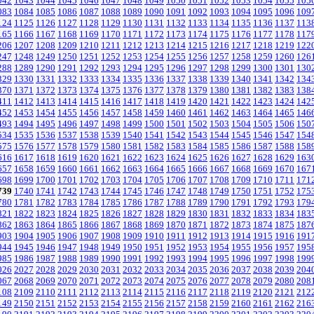
042
1043
1044
1045
1046
1047
1048
1049
1050
1051
1052
1053
1054
1055
105
083
1084
1085
1086
1087
1088
1089
1090
1091
1092
1093
1094
1095
1096
109
124
1125
1126
1127
1128
1129
1130
1131
1132
1133
1134
1135
1136
1137
113
165
1166
1167
1168
1169
1170
1171
1172
1173
1174
1175
1176
1177
1178
117
206
1207
1208
1209
1210
1211
1212
1213
1214
1215
1216
1217
1218
1219
122
247
1248
1249
1250
1251
1252
1253
1254
1255
1256
1257
1258
1259
1260
126
288
1289
1290
1291
1292
1293
1294
1295
1296
1297
1298
1299
1300
1301
130
329
1330
1331
1332
1333
1334
1335
1336
1337
1338
1339
1340
1341
1342
134
370
1371
1372
1373
1374
1375
1376
1377
1378
1379
1380
1381
1382
1383
138
411
1412
1413
1414
1415
1416
1417
1418
1419
1420
1421
1422
1423
1424
142
452
1453
1454
1455
1456
1457
1458
1459
1460
1461
1462
1463
1464
1465
146
493
1494
1495
1496
1497
1498
1499
1500
1501
1502
1503
1504
1505
1506
150
534
1535
1536
1537
1538
1539
1540
1541
1542
1543
1544
1545
1546
1547
154
575
1576
1577
1578
1579
1580
1581
1582
1583
1584
1585
1586
1587
1588
158
616
1617
1618
1619
1620
1621
1622
1623
1624
1625
1626
1627
1628
1629
163
657
1658
1659
1660
1661
1662
1663
1664
1665
1666
1667
1668
1669
1670
167
698
1699
1700
1701
1702
1703
1704
1705
1706
1707
1708
1709
1710
1711
171
739
1740
1741
1742
1743
1744
1745
1746
1747
1748
1749
1750
1751
1752
175
780
1781
1782
1783
1784
1785
1786
1787
1788
1789
1790
1791
1792
1793
179
821
1822
1823
1824
1825
1826
1827
1828
1829
1830
1831
1832
1833
1834
183
862
1863
1864
1865
1866
1867
1868
1869
1870
1871
1872
1873
1874
1875
187
903
1904
1905
1906
1907
1908
1909
1910
1911
1912
1913
1914
1915
1916
191
944
1945
1946
1947
1948
1949
1950
1951
1952
1953
1954
1955
1956
1957
195
985
1986
1987
1988
1989
1990
1991
1992
1993
1994
1995
1996
1997
1998
199
026
2027
2028
2029
2030
2031
2032
2033
2034
2035
2036
2037
2038
2039
204
067
2068
2069
2070
2071
2072
2073
2074
2075
2076
2077
2078
2079
2080
208
108
2109
2110
2111
2112
2113
2114
2115
2116
2117
2118
2119
2120
2121
212
149
2150
2151
2152
2153
2154
2155
2156
2157
2158
2159
2160
2161
2162
216