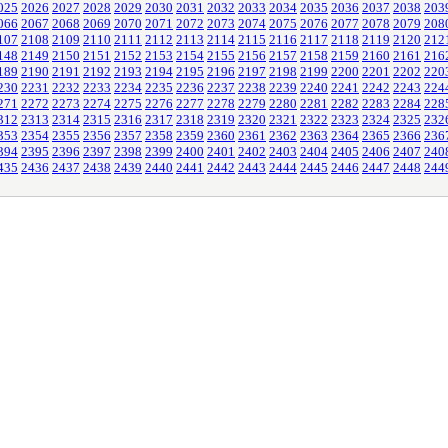
025
2026
2027
2028
2029
2030
2031
2032
2033
2034
2035
2036
2037
2038
203
066
2067
2068
2069
2070
2071
2072
2073
2074
2075
2076
2077
2078
2079
208
107
2108
2109
2110
2111
2112
2113
2114
2115
2116
2117
2118
2119
2120
212
148
2149
2150
2151
2152
2153
2154
2155
2156
2157
2158
2159
2160
2161
216
189
2190
2191
2192
2193
2194
2195
2196
2197
2198
2199
2200
2201
2202
220
230
2231
2232
2233
2234
2235
2236
2237
2238
2239
2240
2241
2242
2243
224
271
2272
2273
2274
2275
2276
2277
2278
2279
2280
2281
2282
2283
2284
228
312
2313
2314
2315
2316
2317
2318
2319
2320
2321
2322
2323
2324
2325
232
353
2354
2355
2356
2357
2358
2359
2360
2361
2362
2363
2364
2365
2366
236
394
2395
2396
2397
2398
2399
2400
2401
2402
2403
2404
2405
2406
2407
240
435
2436
2437
2438
2439
2440
2441
2442
2443
2444
2445
2446
2447
2448
244