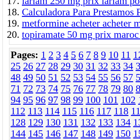
lariam 250 mg prix lariam po
Calculadora Para Prestamos 
metformine acheter acheter 
topiramate 50 mg prix maroc
Pages:
1
2
3
4
5
6
7
8
9
10
11
1
25
26
27
28
29
30
31
32
33
34
48
49
50
51
52
53
54
55
56
57
71
72
73
74
75
76
77
78
79
80
94
95
96
97
98
99
100
101
102
112
113
114
115
116
117
118
1
128
129
130
131
132
133
134
1
144
145
146
147
148
149
150
1