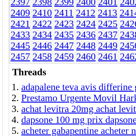
2397
2398
2399
2400
2401
240
2409
2410
2411
2412
2413
241
2421
2422
2423
2424
2425
242
2433
2434
2435
2436
2437
243
2445
2446
2447
2448
2449
245
2457
2458
2459
2460
2461
246
Threads
adapalene teva avis differine 
Prestamo Urgente Movil Har
achat levitra 20mg achat levi
dapsone 100 mg prix dapsone
acheter gabapentine acheter 