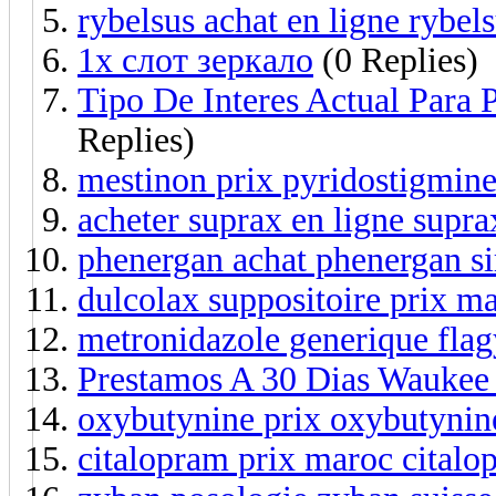
rybelsus achat en ligne rybel
1x слот зеркало
(0 Replies)
Tipo De Interes Actual Para 
Replies)
mestinon prix pyridostigmine 
acheter suprax en ligne supra
phenergan achat phenergan si
dulcolax suppositoire prix m
metronidazole generique flag
Prestamos A 30 Dias Waukee
oxybutynine prix oxybutynin
citalopram prix maroc citalo