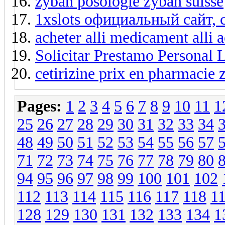
zyban posologie zyban suisse
1xslots официальный сайт, 
acheter alli medicament alli a
Solicitar Prestamo Personal
cetirizine prix en pharmacie z
Pages:
1
2
3
4
5
6
7
8
9
10
11
1
25
26
27
28
29
30
31
32
33
34
48
49
50
51
52
53
54
55
56
57
71
72
73
74
75
76
77
78
79
80
94
95
96
97
98
99
100
101
102
112
113
114
115
116
117
118
1
128
129
130
131
132
133
134
1