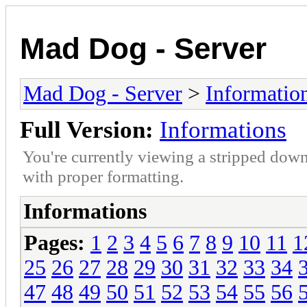
Mad Dog - Server
Mad Dog - Server
>
Informatio
Full Version:
Informations
You're currently viewing a stripped down
with proper formatting.
Informations
Pages:
1
2
3
4
5
6
7
8
9
10
11
1
25
26
27
28
29
30
31
32
33
34
47
48
49
50
51
52
53
54
55
56