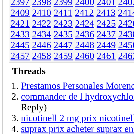
2397
2398
2399
2400
2401
240
2409
2410
2411
2412
2413
241
2421
2422
2423
2424
2425
242
2433
2434
2435
2436
2437
243
2445
2446
2447
2448
2449
245
2457
2458
2459
2460
2461
246
Threads
Prestamos Personales Moren
commander de l hydroxychlo
Reply)
nicotinell 2 mg prix nicotine
suprax prix acheter suprax en