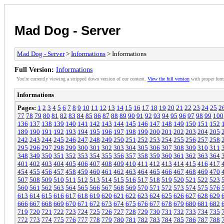
Mad Dog - Server
Mad Dog - Server
>
Informations
> Informations
Full Version:
Informations
You're currently viewing a stripped down version of our content.
View the full version
with proper form
Informations
Pages:
1
2
3
4
5
6
7
8
9
10
11
12
13
14
15
16
17
18
19
20
21
22
23
24
25
2
77
78
79
80
81
82
83
84
85
86
87
88
89
90
91
92
93
94
95
96
97
98
99
100
136
137
138
139
140
141
142
143
144
145
146
147
148
149
150
151
152
189
190
191
192
193
194
195
196
197
198
199
200
201
202
203
204
205
242
243
244
245
246
247
248
249
250
251
252
253
254
255
256
257
258
295
296
297
298
299
300
301
302
303
304
305
306
307
308
309
310
311
348
349
350
351
352
353
354
355
356
357
358
359
360
361
362
363
364
401
402
403
404
405
406
407
408
409
410
411
412
413
414
415
416
417
454
455
456
457
458
459
460
461
462
463
464
465
466
467
468
469
470
507
508
509
510
511
512
513
514
515
516
517
518
519
520
521
522
523
560
561
562
563
564
565
566
567
568
569
570
571
572
573
574
575
576
613
614
615
616
617
618
619
620
621
622
623
624
625
626
627
628
629
666
667
668
669
670
671
672
673
674
675
676
677
678
679
680
681
682
719
720
721
722
723
724
725
726
727
728
729
730
731
732
733
734
735
772
773
774
775
776
777
778
779
780
781
782
783
784
785
786
787
788