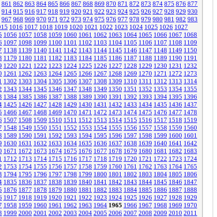
861
862
863
864
865
866
867
868
869
870
871
872
873
874
875
876
877
914
915
916
917
918
919
920
921
922
923
924
925
926
927
928
929
930
967
968
969
970
971
972
973
974
975
976
977
978
979
980
981
982
983
015
1016
1017
1018
1019
1020
1021
1022
1023
1024
1025
1026
1027
5
1056
1057
1058
1059
1060
1061
1062
1063
1064
1065
1066
1067
1068
6
1097
1098
1099
1100
1101
1102
1103
1104
1105
1106
1107
1108
1109
7
1138
1139
1140
1141
1142
1143
1144
1145
1146
1147
1148
1149
1150
8
1179
1180
1181
1182
1183
1184
1185
1186
1187
1188
1189
1190
1191
9
1220
1221
1222
1223
1224
1225
1226
1227
1228
1229
1230
1231
1232
0
1261
1262
1263
1264
1265
1266
1267
1268
1269
1270
1271
1272
1273
1
1302
1303
1304
1305
1306
1307
1308
1309
1310
1311
1312
1313
1314
2
1343
1344
1345
1346
1347
1348
1349
1350
1351
1352
1353
1354
1355
3
1384
1385
1386
1387
1388
1389
1390
1391
1392
1393
1394
1395
1396
4
1425
1426
1427
1428
1429
1430
1431
1432
1433
1434
1435
1436
1437
5
1466
1467
1468
1469
1470
1471
1472
1473
1474
1475
1476
1477
1478
6
1507
1508
1509
1510
1511
1512
1513
1514
1515
1516
1517
1518
1519
7
1548
1549
1550
1551
1552
1553
1554
1555
1556
1557
1558
1559
1560
8
1589
1590
1591
1592
1593
1594
1595
1596
1597
1598
1599
1600
1601
9
1630
1631
1632
1633
1634
1635
1636
1637
1638
1639
1640
1641
1642
0
1671
1672
1673
1674
1675
1676
1677
1678
1679
1680
1681
1682
1683
1
1712
1713
1714
1715
1716
1717
1718
1719
1720
1721
1722
1723
1724
2
1753
1754
1755
1756
1757
1758
1759
1760
1761
1762
1763
1764
1765
3
1794
1795
1796
1797
1798
1799
1800
1801
1802
1803
1804
1805
1806
4
1835
1836
1837
1838
1839
1840
1841
1842
1843
1844
1845
1846
1847
5
1876
1877
1878
1879
1880
1881
1882
1883
1884
1885
1886
1887
1888
6
1917
1918
1919
1920
1921
1922
1923
1924
1925
1926
1927
1928
1929
7
1958
1959
1960
1961
1962
1963
1964
1965
1966
1967
1968
1969
1970
8
1999
2000
2001
2002
2003
2004
2005
2006
2007
2008
2009
2010
2011