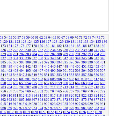
53
54
55
56
57
58
59
60
61
62
63
64
65
66
67
68
69
70
71
72
73
74
75
76
9
120
121
122
123
124
125
126
127
128
129
130
131
132
133
134
135
136
173
174
175
176
177
178
179
180
181
182
183
184
185
186
187
188
189
226
227
228
229
230
231
232
233
234
235
236
237
238
239
240
241
242
279
280
281
282
283
284
285
286
287
288
289
290
291
292
293
294
295
332
333
334
335
336
337
338
339
340
341
342
343
344
345
346
347
348
385
386
387
388
389
390
391
392
393
394
395
396
397
398
399
400
401
438
439
440
441
442
443
444
445
446
447
448
449
450
451
452
453
454
491
492
493
494
495
496
497
498
499
500
501
502
503
504
505
506
507
544
545
546
547
548
549
550
551
552
553
554
555
556
557
558
559
560
597
598
599
600
601
602
603
604
605
606
607
608
609
610
611
612
613
650
651
652
653
654
655
656
657
658
659
660
661
662
663
664
665
666
703
704
705
706
707
708
709
710
711
712
713
714
715
716
717
718
719
756
757
758
759
760
761
762
763
764
765
766
767
768
769
770
771
772
809
810
811
812
813
814
815
816
817
818
819
820
821
822
823
824
825
862
863
864
865
866
867
868
869
870
871
872
873
874
875
876
877
878
915
916
917
918
919
920
921
922
923
924
925
926
927
928
929
930
931
968
969
970
971
972
973
974
975
976
977
978
979
980
981
982
983
984
1016
1017
1018
1019
1020
1021
1022
1023
1024
1025
1026
1027
1028