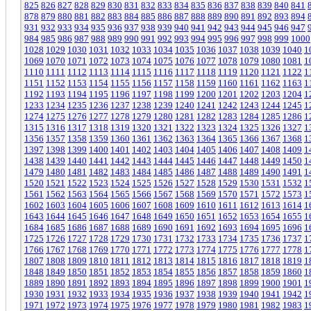
825
826
827
828
829
830
831
832
833
834
835
836
837
838
839
840
841
878
879
880
881
882
883
884
885
886
887
888
889
890
891
892
893
894
931
932
933
934
935
936
937
938
939
940
941
942
943
944
945
946
947
984
985
986
987
988
989
990
991
992
993
994
995
996
997
998
999
1000
1028
1029
1030
1031
1032
1033
1034
1035
1036
1037
1038
1039
1040
1
1069
1070
1071
1072
1073
1074
1075
1076
1077
1078
1079
1080
1081
1
1110
1111
1112
1113
1114
1115
1116
1117
1118
1119
1120
1121
1122
1
1151
1152
1153
1154
1155
1156
1157
1158
1159
1160
1161
1162
1163
1
1192
1193
1194
1195
1196
1197
1198
1199
1200
1201
1202
1203
1204
1
1233
1234
1235
1236
1237
1238
1239
1240
1241
1242
1243
1244
1245
1
1274
1275
1276
1277
1278
1279
1280
1281
1282
1283
1284
1285
1286
1
1315
1316
1317
1318
1319
1320
1321
1322
1323
1324
1325
1326
1327
1
1356
1357
1358
1359
1360
1361
1362
1363
1364
1365
1366
1367
1368
1
1397
1398
1399
1400
1401
1402
1403
1404
1405
1406
1407
1408
1409
1
1438
1439
1440
1441
1442
1443
1444
1445
1446
1447
1448
1449
1450
1
1479
1480
1481
1482
1483
1484
1485
1486
1487
1488
1489
1490
1491
1
1520
1521
1522
1523
1524
1525
1526
1527
1528
1529
1530
1531
1532
1
1561
1562
1563
1564
1565
1566
1567
1568
1569
1570
1571
1572
1573
1
1602
1603
1604
1605
1606
1607
1608
1609
1610
1611
1612
1613
1614
1
1643
1644
1645
1646
1647
1648
1649
1650
1651
1652
1653
1654
1655
1
1684
1685
1686
1687
1688
1689
1690
1691
1692
1693
1694
1695
1696
1
1725
1726
1727
1728
1729
1730
1731
1732
1733
1734
1735
1736
1737
1
1766
1767
1768
1769
1770
1771
1772
1773
1774
1775
1776
1777
1778
1
1807
1808
1809
1810
1811
1812
1813
1814
1815
1816
1817
1818
1819
1
1848
1849
1850
1851
1852
1853
1854
1855
1856
1857
1858
1859
1860
1
1889
1890
1891
1892
1893
1894
1895
1896
1897
1898
1899
1900
1901
1
1930
1931
1932
1933
1934
1935
1936
1937
1938
1939
1940
1941
1942
1
1971
1972
1973
1974
1975
1976
1977
1978
1979
1980
1981
1982
1983
1