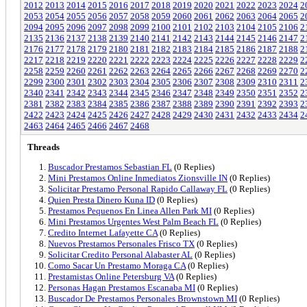
2012
2013
2014
2015
2016
2017
2018
2019
2020
2021
2022
2023
2024
2
2053
2054
2055
2056
2057
2058
2059
2060
2061
2062
2063
2064
2065
2
2094
2095
2096
2097
2098
2099
2100
2101
2102
2103
2104
2105
2106
2
2135
2136
2137
2138
2139
2140
2141
2142
2143
2144
2145
2146
2147
2
2176
2177
2178
2179
2180
2181
2182
2183
2184
2185
2186
2187
2188
2
2217
2218
2219
2220
2221
2222
2223
2224
2225
2226
2227
2228
2229
2
2258
2259
2260
2261
2262
2263
2264
2265
2266
2267
2268
2269
2270
2
2299
2300
2301
2302
2303
2304
2305
2306
2307
2308
2309
2310
2311
2
2340
2341
2342
2343
2344
2345
2346
2347
2348
2349
2350
2351
2352
2
2381
2382
2383
2384
2385
2386
2387
2388
2389
2390
2391
2392
2393
2
2422
2423
2424
2425
2426
2427
2428
2429
2430
2431
2432
2433
2434
2
2463
2464
2465
2466
2467
2468
Threads
Buscador Prestamos Sebastian FL
(0 Replies)
Mini Prestamos Online Inmediatos Zionsville IN
(0 Replies)
Solicitar Prestamo Personal Rapido Callaway FL
(0 Replies)
Quien Presta Dinero Kuna ID
(0 Replies)
Prestamos Pequenos En Linea Allen Park MI
(0 Replies)
Mini Prestamos Urgentes West Palm Beach FL
(0 Replies)
Credito Internet Lafayette CA
(0 Replies)
Nuevos Prestamos Personales Frisco TX
(0 Replies)
Solicitar Credito Personal Alabaster AL
(0 Replies)
Como Sacar Un Prestamo Moraga CA
(0 Replies)
Prestamistas Online Petersburg VA
(0 Replies)
Personas Hagan Prestamos Escanaba MI
(0 Replies)
Buscador De Prestamos Personales Brownstown MI
(0 Replies)