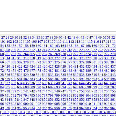
6
27
28
29
30
31
32
33
34
35
36
37
38
39
40
41
42
43
44
45
46
47
48
49
50
51
52
101
102
103
104
105
106
107
108
109
110
111
112
113
114
115
116
117
118
11
154
155
156
157
158
159
160
161
162
163
164
165
166
167
168
169
170
171
172
207
208
209
210
211
212
213
214
215
216
217
218
219
220
221
222
223
224
225
260
261
262
263
264
265
266
267
268
269
270
271
272
273
274
275
276
277
278
313
314
315
316
317
318
319
320
321
322
323
324
325
326
327
328
329
330
331
366
367
368
369
370
371
372
373
374
375
376
377
378
379
380
381
382
383
384
419
420
421
422
423
424
425
426
427
428
429
430
431
432
433
434
435
436
437
472
473
474
475
476
477
478
479
480
481
482
483
484
485
486
487
488
489
490
525
526
527
528
529
530
531
532
533
534
535
536
537
538
539
540
541
542
543
578
579
580
581
582
583
584
585
586
587
588
589
590
591
592
593
594
595
596
631
632
633
634
635
636
637
638
639
640
641
642
643
644
645
646
647
648
649
684
685
686
687
688
689
690
691
692
693
694
695
696
697
698
699
700
701
702
737
738
739
740
741
742
743
744
745
746
747
748
749
750
751
752
753
754
755
790
791
792
793
794
795
796
797
798
799
800
801
802
803
804
805
806
807
808
843
844
845
846
847
848
849
850
851
852
853
854
855
856
857
858
859
860
861
896
897
898
899
900
901
902
903
904
905
906
907
908
909
910
911
912
913
914
949
950
951
952
953
954
955
956
957
958
959
960
961
962
963
964
965
966
967
1
1002
1003
1004
1005
1006
1007
1008
1009
1010
1011
1012
1013
1014
1015