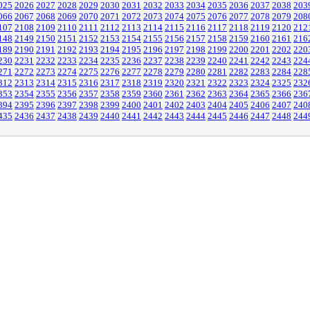
025
2026
2027
2028
2029
2030
2031
2032
2033
2034
2035
2036
2037
2038
203
066
2067
2068
2069
2070
2071
2072
2073
2074
2075
2076
2077
2078
2079
208
107
2108
2109
2110
2111
2112
2113
2114
2115
2116
2117
2118
2119
2120
212
148
2149
2150
2151
2152
2153
2154
2155
2156
2157
2158
2159
2160
2161
216
189
2190
2191
2192
2193
2194
2195
2196
2197
2198
2199
2200
2201
2202
220
230
2231
2232
2233
2234
2235
2236
2237
2238
2239
2240
2241
2242
2243
224
271
2272
2273
2274
2275
2276
2277
2278
2279
2280
2281
2282
2283
2284
228
312
2313
2314
2315
2316
2317
2318
2319
2320
2321
2322
2323
2324
2325
232
353
2354
2355
2356
2357
2358
2359
2360
2361
2362
2363
2364
2365
2366
236
394
2395
2396
2397
2398
2399
2400
2401
2402
2403
2404
2405
2406
2407
240
435
2436
2437
2438
2439
2440
2441
2442
2443
2444
2445
2446
2447
2448
244