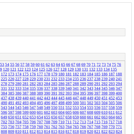
53
54
55
56
57
58
59
60
61
62
63
64
65
66
67
68
69
70
71
72
73
74
75
76
9
120
121
122
123
124
125
126
127
128
129
130
131
132
133
134
135
172
173
174
175
176
177
178
179
180
181
182
183
184
185
186
187
188
225
226
227
228
229
230
231
232
233
234
235
236
237
238
239
240
241
278
279
280
281
282
283
284
285
286
287
288
289
290
291
292
293
294
331
332
333
334
335
336
337
338
339
340
341
342
343
344
345
346
347
384
385
386
387
388
389
390
391
392
393
394
395
396
397
398
399
400
437
438
439
440
441
442
443
444
445
446
447
448
449
450
451
452
453
490
491
492
493
494
495
496
497
498
499
500
501
502
503
504
505
506
543
544
545
546
547
548
549
550
551
552
553
554
555
556
557
558
559
596
597
598
599
600
601
602
603
604
605
606
607
608
609
610
611
612
649
650
651
652
653
654
655
656
657
658
659
660
661
662
663
664
665
702
703
704
705
706
707
708
709
710
711
712
713
714
715
716
717
718
755
756
757
758
759
760
761
762
763
764
765
766
767
768
769
770
771
808
809
810
811
812
813
814
815
816
817
818
819
820
821
822
823
824