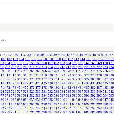
atting.
6
27
28
29
30
31
32
33
34
35
36
37
38
39
40
41
42
43
44
45
46
47
48
49
50
51
52
101
102
103
104
105
106
107
108
109
110
111
112
113
114
115
116
117
118
11
153
154
155
156
157
158
159
160
161
162
163
164
165
166
167
168
169
170
171
206
207
208
209
210
211
212
213
214
215
216
217
218
219
220
221
222
223
224
259
260
261
262
263
264
265
266
267
268
269
270
271
272
273
274
275
276
277
312
313
314
315
316
317
318
319
320
321
322
323
324
325
326
327
328
329
330
365
366
367
368
369
370
371
372
373
374
375
376
377
378
379
380
381
382
383
418
419
420
421
422
423
424
425
426
427
428
429
430
431
432
433
434
435
436
471
472
473
474
475
476
477
478
479
480
481
482
483
484
485
486
487
488
489
524
525
526
527
528
529
530
531
532
533
534
535
536
537
538
539
540
541
542
577
578
579
580
581
582
583
584
585
586
587
588
589
590
591
592
593
594
595
630
631
632
633
634
635
636
637
638
639
640
641
642
643
644
645
646
647
648
683
684
685
686
687
688
689
690
691
692
693
694
695
696
697
698
699
700
701
736
737
738
739
740
741
742
743
744
745
746
747
748
749
750
751
752
753
754
789
790
791
792
793
794
795
796
797
798
799
800
801
802
803
804
805
806
807