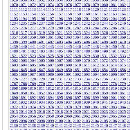
1029
1030
1031
1032
1033
1034
1035
1036
1037
1038
1039
1040
1041
1
1070
1071
1072
1073
1074
1075
1076
1077
1078
1079
1080
1081
1082
1
1111
1112
1113
1114
1115
1116
1117
1118
1119
1120
1121
1122
1123
1
1152
1153
1154
1155
1156
1157
1158
1159
1160
1161
1162
1163
1164
1
1193
1194
1195
1196
1197
1198
1199
1200
1201
1202
1203
1204
1205
1
1234
1235
1236
1237
1238
1239
1240
1241
1242
1243
1244
1245
1246
1
1275
1276
1277
1278
1279
1280
1281
1282
1283
1284
1285
1286
1287
1
1316
1317
1318
1319
1320
1321
1322
1323
1324
1325
1326
1327
1328
1
1357
1358
1359
1360
1361
1362
1363
1364
1365
1366
1367
1368
1369
1
1398
1399
1400
1401
1402
1403
1404
1405
1406
1407
1408
1409
1410
1
1439
1440
1441
1442
1443
1444
1445
1446
1447
1448
1449
1450
1451
1
1480
1481
1482
1483
1484
1485
1486
1487
1488
1489
1490
1491
1492
1
1521
1522
1523
1524
1525
1526
1527
1528
1529
1530
1531
1532
1533
1
1562
1563
1564
1565
1566
1567
1568
1569
1570
1571
1572
1573
1574
1
1603
1604
1605
1606
1607
1608
1609
1610
1611
1612
1613
1614
1615
1
1644
1645
1646
1647
1648
1649
1650
1651
1652
1653
1654
1655
1656
1
1685
1686
1687
1688
1689
1690
1691
1692
1693
1694
1695
1696
1697
1
1726
1727
1728
1729
1730
1731
1732
1733
1734
1735
1736
1737
1738
1
1767
1768
1769
1770
1771
1772
1773
1774
1775
1776
1777
1778
1779
1
1808
1809
1810
1811
1812
1813
1814
1815
1816
1817
1818
1819
1820
1
1849
1850
1851
1852
1853
1854
1855
1856
1857
1858
1859
1860
1861
1
1890
1891
1892
1893
1894
1895
1896
1897
1898
1899
1900
1901
1902
1
1931
1932
1933
1934
1935
1936
1937
1938
1939
1940
1941
1942
1943
1
1972
1973
1974
1975
1976
1977
1978
1979
1980
1981
1982
1983
1984
1
2013
2014
2015
2016
2017
2018
2019
2020
2021
2022
2023
2024
2025
2
2054
2055
2056
2057
2058
2059
2060
2061
2062
2063
2064
2065
2066
2
2095
2096
2097
2098
2099
2100
2101
2102
2103
2104
2105
2106
2107
2
2136
2137
2138
2139
2140
2141
2142
2143
2144
2145
2146
2147
2148
2