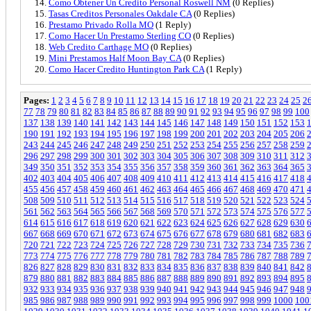
Como Obtener Un Credito Personal Roswell NM
(0 Replies)
Tasas Creditos Personales Oakdale CA
(0 Replies)
Prestamo Privado Rolla MO
(1 Reply)
Como Hacer Un Prestamo Sterling CO
(0 Replies)
Web Credito Carthage MO
(0 Replies)
Mini Prestamos Half Moon Bay CA
(0 Replies)
Como Hacer Credito Huntington Park CA
(1 Reply)
Pages:
1
2
3
4
5
6
7
8
9
10
11
12
13
14
15
16
17
18
19
20
21
22
23
24
25
2
77
78
79
80
81
82
83
84
85
86
87
88
89
90
91
92
93
94
95
96
97
98
99
100
137
138
139
140
141
142
143
144
145
146
147
148
149
150
151
152
153
190
191
192
193
194
195
196
197
198
199
200
201
202
203
204
205
206
243
244
245
246
247
248
249
250
251
252
253
254
255
256
257
258
259
296
297
298
299
300
301
302
303
304
305
306
307
308
309
310
311
312
349
350
351
352
353
354
355
356
357
358
359
360
361
362
363
364
365
402
403
404
405
406
407
408
409
410
411
412
413
414
415
416
417
418
455
456
457
458
459
460
461
462
463
464
465
466
467
468
469
470
471
508
509
510
511
512
513
514
515
516
517
518
519
520
521
522
523
524
561
562
563
564
565
566
567
568
569
570
571
572
573
574
575
576
577
614
615
616
617
618
619
620
621
622
623
624
625
626
627
628
629
630
667
668
669
670
671
672
673
674
675
676
677
678
679
680
681
682
683
720
721
722
723
724
725
726
727
728
729
730
731
732
733
734
735
736
773
774
775
776
777
778
779
780
781
782
783
784
785
786
787
788
789
826
827
828
829
830
831
832
833
834
835
836
837
838
839
840
841
842
879
880
881
882
883
884
885
886
887
888
889
890
891
892
893
894
895
932
933
934
935
936
937
938
939
940
941
942
943
944
945
946
947
948
985
986
987
988
989
990
991
992
993
994
995
996
997
998
999
1000
100