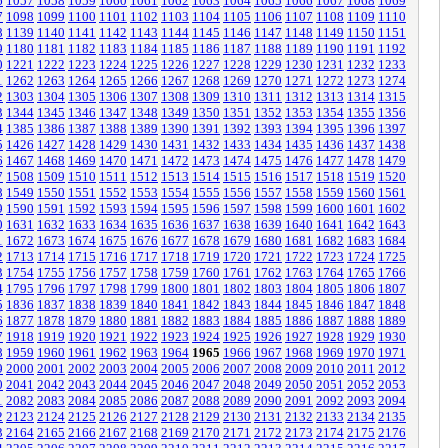
6
1057
1058
1059
1060
1061
1062
1063
1064
1065
1066
1067
1068
1069
7
1098
1099
1100
1101
1102
1103
1104
1105
1106
1107
1108
1109
1110
8
1139
1140
1141
1142
1143
1144
1145
1146
1147
1148
1149
1150
1151
9
1180
1181
1182
1183
1184
1185
1186
1187
1188
1189
1190
1191
1192
0
1221
1222
1223
1224
1225
1226
1227
1228
1229
1230
1231
1232
1233
1
1262
1263
1264
1265
1266
1267
1268
1269
1270
1271
1272
1273
1274
2
1303
1304
1305
1306
1307
1308
1309
1310
1311
1312
1313
1314
1315
3
1344
1345
1346
1347
1348
1349
1350
1351
1352
1353
1354
1355
1356
4
1385
1386
1387
1388
1389
1390
1391
1392
1393
1394
1395
1396
1397
5
1426
1427
1428
1429
1430
1431
1432
1433
1434
1435
1436
1437
1438
6
1467
1468
1469
1470
1471
1472
1473
1474
1475
1476
1477
1478
1479
7
1508
1509
1510
1511
1512
1513
1514
1515
1516
1517
1518
1519
1520
8
1549
1550
1551
1552
1553
1554
1555
1556
1557
1558
1559
1560
1561
9
1590
1591
1592
1593
1594
1595
1596
1597
1598
1599
1600
1601
1602
0
1631
1632
1633
1634
1635
1636
1637
1638
1639
1640
1641
1642
1643
1
1672
1673
1674
1675
1676
1677
1678
1679
1680
1681
1682
1683
1684
2
1713
1714
1715
1716
1717
1718
1719
1720
1721
1722
1723
1724
1725
3
1754
1755
1756
1757
1758
1759
1760
1761
1762
1763
1764
1765
1766
4
1795
1796
1797
1798
1799
1800
1801
1802
1803
1804
1805
1806
1807
5
1836
1837
1838
1839
1840
1841
1842
1843
1844
1845
1846
1847
1848
6
1877
1878
1879
1880
1881
1882
1883
1884
1885
1886
1887
1888
1889
7
1918
1919
1920
1921
1922
1923
1924
1925
1926
1927
1928
1929
1930
8
1959
1960
1961
1962
1963
1964
1965
1966
1967
1968
1969
1970
1971
9
2000
2001
2002
2003
2004
2005
2006
2007
2008
2009
2010
2011
2012
0
2041
2042
2043
2044
2045
2046
2047
2048
2049
2050
2051
2052
2053
1
2082
2083
2084
2085
2086
2087
2088
2089
2090
2091
2092
2093
2094
2
2123
2124
2125
2126
2127
2128
2129
2130
2131
2132
2133
2134
2135
3
2164
2165
2166
2167
2168
2169
2170
2171
2172
2173
2174
2175
2176