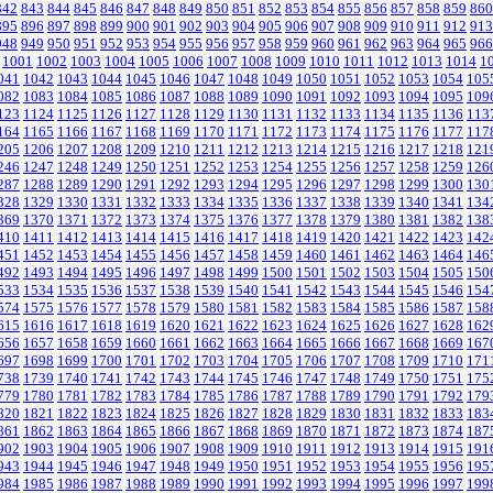
842
843
844
845
846
847
848
849
850
851
852
853
854
855
856
857
858
859
860
895
896
897
898
899
900
901
902
903
904
905
906
907
908
909
910
911
912
913
948
949
950
951
952
953
954
955
956
957
958
959
960
961
962
963
964
965
966
1001
1002
1003
1004
1005
1006
1007
1008
1009
1010
1011
1012
1013
1014
1
041
1042
1043
1044
1045
1046
1047
1048
1049
1050
1051
1052
1053
1054
105
082
1083
1084
1085
1086
1087
1088
1089
1090
1091
1092
1093
1094
1095
109
123
1124
1125
1126
1127
1128
1129
1130
1131
1132
1133
1134
1135
1136
113
164
1165
1166
1167
1168
1169
1170
1171
1172
1173
1174
1175
1176
1177
117
205
1206
1207
1208
1209
1210
1211
1212
1213
1214
1215
1216
1217
1218
121
246
1247
1248
1249
1250
1251
1252
1253
1254
1255
1256
1257
1258
1259
126
287
1288
1289
1290
1291
1292
1293
1294
1295
1296
1297
1298
1299
1300
130
328
1329
1330
1331
1332
1333
1334
1335
1336
1337
1338
1339
1340
1341
134
369
1370
1371
1372
1373
1374
1375
1376
1377
1378
1379
1380
1381
1382
138
410
1411
1412
1413
1414
1415
1416
1417
1418
1419
1420
1421
1422
1423
142
451
1452
1453
1454
1455
1456
1457
1458
1459
1460
1461
1462
1463
1464
146
492
1493
1494
1495
1496
1497
1498
1499
1500
1501
1502
1503
1504
1505
150
533
1534
1535
1536
1537
1538
1539
1540
1541
1542
1543
1544
1545
1546
154
574
1575
1576
1577
1578
1579
1580
1581
1582
1583
1584
1585
1586
1587
158
615
1616
1617
1618
1619
1620
1621
1622
1623
1624
1625
1626
1627
1628
162
656
1657
1658
1659
1660
1661
1662
1663
1664
1665
1666
1667
1668
1669
167
697
1698
1699
1700
1701
1702
1703
1704
1705
1706
1707
1708
1709
1710
171
738
1739
1740
1741
1742
1743
1744
1745
1746
1747
1748
1749
1750
1751
175
779
1780
1781
1782
1783
1784
1785
1786
1787
1788
1789
1790
1791
1792
179
820
1821
1822
1823
1824
1825
1826
1827
1828
1829
1830
1831
1832
1833
183
861
1862
1863
1864
1865
1866
1867
1868
1869
1870
1871
1872
1873
1874
187
902
1903
1904
1905
1906
1907
1908
1909
1910
1911
1912
1913
1914
1915
191
943
1944
1945
1946
1947
1948
1949
1950
1951
1952
1953
1954
1955
1956
195
984
1985
1986
1987
1988
1989
1990
1991
1992
1993
1994
1995
1996
1997
199