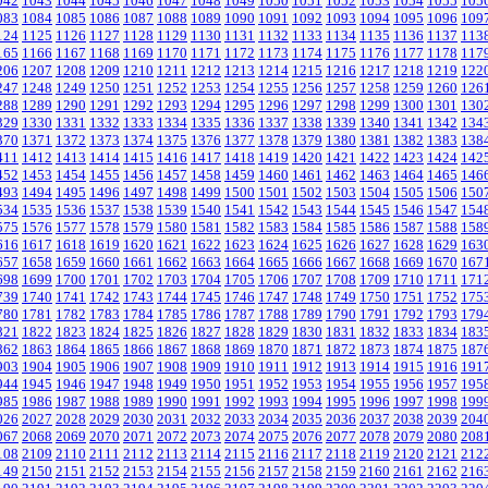
042
1043
1044
1045
1046
1047
1048
1049
1050
1051
1052
1053
1054
1055
105
083
1084
1085
1086
1087
1088
1089
1090
1091
1092
1093
1094
1095
1096
109
124
1125
1126
1127
1128
1129
1130
1131
1132
1133
1134
1135
1136
1137
113
165
1166
1167
1168
1169
1170
1171
1172
1173
1174
1175
1176
1177
1178
117
206
1207
1208
1209
1210
1211
1212
1213
1214
1215
1216
1217
1218
1219
122
247
1248
1249
1250
1251
1252
1253
1254
1255
1256
1257
1258
1259
1260
126
288
1289
1290
1291
1292
1293
1294
1295
1296
1297
1298
1299
1300
1301
130
329
1330
1331
1332
1333
1334
1335
1336
1337
1338
1339
1340
1341
1342
134
370
1371
1372
1373
1374
1375
1376
1377
1378
1379
1380
1381
1382
1383
138
411
1412
1413
1414
1415
1416
1417
1418
1419
1420
1421
1422
1423
1424
142
452
1453
1454
1455
1456
1457
1458
1459
1460
1461
1462
1463
1464
1465
146
493
1494
1495
1496
1497
1498
1499
1500
1501
1502
1503
1504
1505
1506
150
534
1535
1536
1537
1538
1539
1540
1541
1542
1543
1544
1545
1546
1547
154
575
1576
1577
1578
1579
1580
1581
1582
1583
1584
1585
1586
1587
1588
158
616
1617
1618
1619
1620
1621
1622
1623
1624
1625
1626
1627
1628
1629
163
657
1658
1659
1660
1661
1662
1663
1664
1665
1666
1667
1668
1669
1670
167
698
1699
1700
1701
1702
1703
1704
1705
1706
1707
1708
1709
1710
1711
171
739
1740
1741
1742
1743
1744
1745
1746
1747
1748
1749
1750
1751
1752
175
780
1781
1782
1783
1784
1785
1786
1787
1788
1789
1790
1791
1792
1793
179
821
1822
1823
1824
1825
1826
1827
1828
1829
1830
1831
1832
1833
1834
183
862
1863
1864
1865
1866
1867
1868
1869
1870
1871
1872
1873
1874
1875
187
903
1904
1905
1906
1907
1908
1909
1910
1911
1912
1913
1914
1915
1916
191
944
1945
1946
1947
1948
1949
1950
1951
1952
1953
1954
1955
1956
1957
195
985
1986
1987
1988
1989
1990
1991
1992
1993
1994
1995
1996
1997
1998
199
026
2027
2028
2029
2030
2031
2032
2033
2034
2035
2036
2037
2038
2039
204
067
2068
2069
2070
2071
2072
2073
2074
2075
2076
2077
2078
2079
2080
208
108
2109
2110
2111
2112
2113
2114
2115
2116
2117
2118
2119
2120
2121
212
149
2150
2151
2152
2153
2154
2155
2156
2157
2158
2159
2160
2161
2162
216