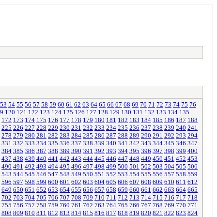
53
54
55
56
57
58
59
60
61
62
63
64
65
66
67
68
69
70
71
72
73
74
75
76
9
120
121
122
123
124
125
126
127
128
129
130
131
132
133
134
135
172
173
174
175
176
177
178
179
180
181
182
183
184
185
186
187
188
225
226
227
228
229
230
231
232
233
234
235
236
237
238
239
240
241
278
279
280
281
282
283
284
285
286
287
288
289
290
291
292
293
294
331
332
333
334
335
336
337
338
339
340
341
342
343
344
345
346
347
384
385
386
387
388
389
390
391
392
393
394
395
396
397
398
399
400
437
438
439
440
441
442
443
444
445
446
447
448
449
450
451
452
453
490
491
492
493
494
495
496
497
498
499
500
501
502
503
504
505
506
543
544
545
546
547
548
549
550
551
552
553
554
555
556
557
558
559
596
597
598
599
600
601
602
603
604
605
606
607
608
609
610
611
612
649
650
651
652
653
654
655
656
657
658
659
660
661
662
663
664
665
702
703
704
705
706
707
708
709
710
711
712
713
714
715
716
717
718
755
756
757
758
759
760
761
762
763
764
765
766
767
768
769
770
771
808
809
810
811
812
813
814
815
816
817
818
819
820
821
822
823
824