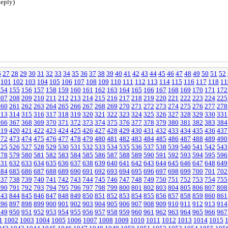
eply)
6
27
28
29
30
31
32
33
34
35
36
37
38
39
40
41
42
43
44
45
46
47
48
49
50
51
52
101
102
103
104
105
106
107
108
109
110
111
112
113
114
115
116
117
118
11
154
155
156
157
158
159
160
161
162
163
164
165
166
167
168
169
170
171
172
207
208
209
210
211
212
213
214
215
216
217
218
219
220
221
222
223
224
225
260
261
262
263
264
265
266
267
268
269
270
271
272
273
274
275
276
277
278
313
314
315
316
317
318
319
320
321
322
323
324
325
326
327
328
329
330
331
366
367
368
369
370
371
372
373
374
375
376
377
378
379
380
381
382
383
384
419
420
421
422
423
424
425
426
427
428
429
430
431
432
433
434
435
436
437
472
473
474
475
476
477
478
479
480
481
482
483
484
485
486
487
488
489
490
525
526
527
528
529
530
531
532
533
534
535
536
537
538
539
540
541
542
543
578
579
580
581
582
583
584
585
586
587
588
589
590
591
592
593
594
595
596
631
632
633
634
635
636
637
638
639
640
641
642
643
644
645
646
647
648
649
684
685
686
687
688
689
690
691
692
693
694
695
696
697
698
699
700
701
702
737
738
739
740
741
742
743
744
745
746
747
748
749
750
751
752
753
754
755
790
791
792
793
794
795
796
797
798
799
800
801
802
803
804
805
806
807
808
843
844
845
846
847
848
849
850
851
852
853
854
855
856
857
858
859
860
861
896
897
898
899
900
901
902
903
904
905
906
907
908
909
910
911
912
913
914
949
950
951
952
953
954
955
956
957
958
959
960
961
962
963
964
965
966
967
1
1002
1003
1004
1005
1006
1007
1008
1009
1010
1011
1012
1013
1014
1015