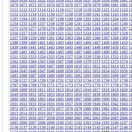
1029
1030
1031
1032
1033
1034
1035
1036
1037
1038
1039
1040
1041
1
1070
1071
1072
1073
1074
1075
1076
1077
1078
1079
1080
1081
1082
1
1111
1112
1113
1114
1115
1116
1117
1118
1119
1120
1121
1122
1123
1
1152
1153
1154
1155
1156
1157
1158
1159
1160
1161
1162
1163
1164
1
1193
1194
1195
1196
1197
1198
1199
1200
1201
1202
1203
1204
1205
1
1234
1235
1236
1237
1238
1239
1240
1241
1242
1243
1244
1245
1246
1
1275
1276
1277
1278
1279
1280
1281
1282
1283
1284
1285
1286
1287
1
1316
1317
1318
1319
1320
1321
1322
1323
1324
1325
1326
1327
1328
1
1357
1358
1359
1360
1361
1362
1363
1364
1365
1366
1367
1368
1369
1
1398
1399
1400
1401
1402
1403
1404
1405
1406
1407
1408
1409
1410
1
1439
1440
1441
1442
1443
1444
1445
1446
1447
1448
1449
1450
1451
1
1480
1481
1482
1483
1484
1485
1486
1487
1488
1489
1490
1491
1492
1
1521
1522
1523
1524
1525
1526
1527
1528
1529
1530
1531
1532
1533
1
1562
1563
1564
1565
1566
1567
1568
1569
1570
1571
1572
1573
1574
1
1603
1604
1605
1606
1607
1608
1609
1610
1611
1612
1613
1614
1615
1
1644
1645
1646
1647
1648
1649
1650
1651
1652
1653
1654
1655
1656
1
1685
1686
1687
1688
1689
1690
1691
1692
1693
1694
1695
1696
1697
1
1726
1727
1728
1729
1730
1731
1732
1733
1734
1735
1736
1737
1738
1
1767
1768
1769
1770
1771
1772
1773
1774
1775
1776
1777
1778
1779
1
1808
1809
1810
1811
1812
1813
1814
1815
1816
1817
1818
1819
1820
1
1849
1850
1851
1852
1853
1854
1855
1856
1857
1858
1859
1860
1861
1
1890
1891
1892
1893
1894
1895
1896
1897
1898
1899
1900
1901
1902
1
1931
1932
1933
1934
1935
1936
1937
1938
1939
1940
1941
1942
1943
1
1972
1973
1974
1975
1976
1977
1978
1979
1980
1981
1982
1983
1984
1
2013
2014
2015
2016
2017
2018
2019
2020
2021
2022
2023
2024
2025
2
2054
2055
2056
2057
2058
2059
2060
2061
2062
2063
2064
2065
2066
2
2095
2096
2097
2098
2099
2100
2101
2102
2103
2104
2105
2106
2107
2
2136
2137
2138
2139
2140
2141
2142
2143
2144
2145
2146
2147
2148
2