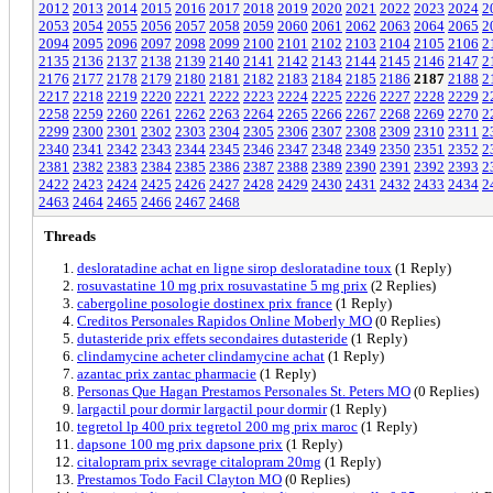
2012
2013
2014
2015
2016
2017
2018
2019
2020
2021
2022
2023
2024
2
2053
2054
2055
2056
2057
2058
2059
2060
2061
2062
2063
2064
2065
2
2094
2095
2096
2097
2098
2099
2100
2101
2102
2103
2104
2105
2106
2
2135
2136
2137
2138
2139
2140
2141
2142
2143
2144
2145
2146
2147
2
2176
2177
2178
2179
2180
2181
2182
2183
2184
2185
2186
2187
2188
2
2217
2218
2219
2220
2221
2222
2223
2224
2225
2226
2227
2228
2229
2
2258
2259
2260
2261
2262
2263
2264
2265
2266
2267
2268
2269
2270
2
2299
2300
2301
2302
2303
2304
2305
2306
2307
2308
2309
2310
2311
2
2340
2341
2342
2343
2344
2345
2346
2347
2348
2349
2350
2351
2352
2
2381
2382
2383
2384
2385
2386
2387
2388
2389
2390
2391
2392
2393
2
2422
2423
2424
2425
2426
2427
2428
2429
2430
2431
2432
2433
2434
2
2463
2464
2465
2466
2467
2468
Threads
desloratadine achat en ligne sirop desloratadine toux
(1 Reply)
rosuvastatine 10 mg prix rosuvastatine 5 mg prix
(2 Replies)
cabergoline posologie dostinex prix france
(1 Reply)
Creditos Personales Rapidos Online Moberly MO
(0 Replies)
dutasteride prix effets secondaires dutasteride
(1 Reply)
clindamycine acheter clindamycine achat
(1 Reply)
azantac prix zantac pharmacie
(1 Reply)
Personas Que Hagan Prestamos Personales St. Peters MO
(0 Replies)
largactil pour dormir largactil pour dormir
(1 Reply)
tegretol lp 400 prix tegretol 200 mg prix maroc
(1 Reply)
dapsone 100 mg prix dapsone prix
(1 Reply)
citalopram prix sevrage citalopram 20mg
(1 Reply)
Prestamos Todo Facil Clayton MO
(0 Replies)