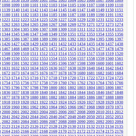
6
1057
1058
1059
1060
1061
1062
1063
1064
1065
1066
1067
1068
1069
7
1098
1099
1100
1101
1102
1103
1104
1105
1106
1107
1108
1109
1110
8
1139
1140
1141
1142
1143
1144
1145
1146
1147
1148
1149
1150
1151
9
1180
1181
1182
1183
1184
1185
1186
1187
1188
1189
1190
1191
1192
0
1221
1222
1223
1224
1225
1226
1227
1228
1229
1230
1231
1232
1233
1
1262
1263
1264
1265
1266
1267
1268
1269
1270
1271
1272
1273
1274
2
1303
1304
1305
1306
1307
1308
1309
1310
1311
1312
1313
1314
1315
3
1344
1345
1346
1347
1348
1349
1350
1351
1352
1353
1354
1355
1356
4
1385
1386
1387
1388
1389
1390
1391
1392
1393
1394
1395
1396
1397
5
1426
1427
1428
1429
1430
1431
1432
1433
1434
1435
1436
1437
1438
6
1467
1468
1469
1470
1471
1472
1473
1474
1475
1476
1477
1478
1479
7
1508
1509
1510
1511
1512
1513
1514
1515
1516
1517
1518
1519
1520
8
1549
1550
1551
1552
1553
1554
1555
1556
1557
1558
1559
1560
1561
9
1590
1591
1592
1593
1594
1595
1596
1597
1598
1599
1600
1601
1602
0
1631
1632
1633
1634
1635
1636
1637
1638
1639
1640
1641
1642
1643
1
1672
1673
1674
1675
1676
1677
1678
1679
1680
1681
1682
1683
1684
2
1713
1714
1715
1716
1717
1718
1719
1720
1721
1722
1723
1724
1725
3
1754
1755
1756
1757
1758
1759
1760
1761
1762
1763
1764
1765
1766
4
1795
1796
1797
1798
1799
1800
1801
1802
1803
1804
1805
1806
1807
5
1836
1837
1838
1839
1840
1841
1842
1843
1844
1845
1846
1847
1848
6
1877
1878
1879
1880
1881
1882
1883
1884
1885
1886
1887
1888
1889
7
1918
1919
1920
1921
1922
1923
1924
1925
1926
1927
1928
1929
1930
8
1959
1960
1961
1962
1963
1964
1965
1966
1967
1968
1969
1970
1971
9
2000
2001
2002
2003
2004
2005
2006
2007
2008
2009
2010
2011
2012
0
2041
2042
2043
2044
2045
2046
2047
2048
2049
2050
2051
2052
2053
1
2082
2083
2084
2085
2086
2087
2088
2089
2090
2091
2092
2093
2094
2
2123
2124
2125
2126
2127
2128
2129
2130
2131
2132
2133
2134
2135
3
2164
2165
2166
2167
2168
2169
2170
2171
2172
2173
2174
2175
2176