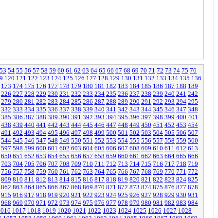
53
54
55
56
57
58
59
60
61
62
63
64
65
66
67
68
69
70
71
72
73
74
75
76
9
120
121
122
123
124
125
126
127
128
129
130
131
132
133
134
135
136
173
174
175
176
177
178
179
180
181
182
183
184
185
186
187
188
189
226
227
228
229
230
231
232
233
234
235
236
237
238
239
240
241
242
279
280
281
282
283
284
285
286
287
288
289
290
291
292
293
294
295
332
333
334
335
336
337
338
339
340
341
342
343
344
345
346
347
348
385
386
387
388
389
390
391
392
393
394
395
396
397
398
399
400
401
438
439
440
441
442
443
444
445
446
447
448
449
450
451
452
453
454
491
492
493
494
495
496
497
498
499
500
501
502
503
504
505
506
507
544
545
546
547
548
549
550
551
552
553
554
555
556
557
558
559
560
597
598
599
600
601
602
603
604
605
606
607
608
609
610
611
612
613
650
651
652
653
654
655
656
657
658
659
660
661
662
663
664
665
666
703
704
705
706
707
708
709
710
711
712
713
714
715
716
717
718
719
756
757
758
759
760
761
762
763
764
765
766
767
768
769
770
771
772
809
810
811
812
813
814
815
816
817
818
819
820
821
822
823
824
825
862
863
864
865
866
867
868
869
870
871
872
873
874
875
876
877
878
915
916
917
918
919
920
921
922
923
924
925
926
927
928
929
930
931
968
969
970
971
972
973
974
975
976
977
978
979
980
981
982
983
984
1016
1017
1018
1019
1020
1021
1022
1023
1024
1025
1026
1027
1028