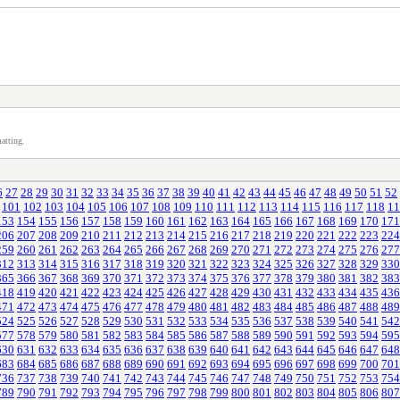
atting.
6
27
28
29
30
31
32
33
34
35
36
37
38
39
40
41
42
43
44
45
46
47
48
49
50
51
52
101
102
103
104
105
106
107
108
109
110
111
112
113
114
115
116
117
118
11
153
154
155
156
157
158
159
160
161
162
163
164
165
166
167
168
169
170
171
206
207
208
209
210
211
212
213
214
215
216
217
218
219
220
221
222
223
224
259
260
261
262
263
264
265
266
267
268
269
270
271
272
273
274
275
276
277
312
313
314
315
316
317
318
319
320
321
322
323
324
325
326
327
328
329
330
365
366
367
368
369
370
371
372
373
374
375
376
377
378
379
380
381
382
383
418
419
420
421
422
423
424
425
426
427
428
429
430
431
432
433
434
435
436
471
472
473
474
475
476
477
478
479
480
481
482
483
484
485
486
487
488
489
524
525
526
527
528
529
530
531
532
533
534
535
536
537
538
539
540
541
542
577
578
579
580
581
582
583
584
585
586
587
588
589
590
591
592
593
594
595
630
631
632
633
634
635
636
637
638
639
640
641
642
643
644
645
646
647
648
683
684
685
686
687
688
689
690
691
692
693
694
695
696
697
698
699
700
701
736
737
738
739
740
741
742
743
744
745
746
747
748
749
750
751
752
753
754
789
790
791
792
793
794
795
796
797
798
799
800
801
802
803
804
805
806
807