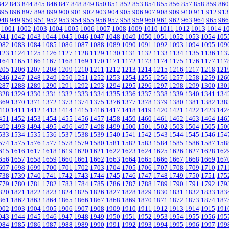
842
843
844
845
846
847
848
849
850
851
852
853
854
855
856
857
858
859
860
895
896
897
898
899
900
901
902
903
904
905
906
907
908
909
910
911
912
913
948
949
950
951
952
953
954
955
956
957
958
959
960
961
962
963
964
965
966
1001
1002
1003
1004
1005
1006
1007
1008
1009
1010
1011
1012
1013
1014
1
041
1042
1043
1044
1045
1046
1047
1048
1049
1050
1051
1052
1053
1054
105
082
1083
1084
1085
1086
1087
1088
1089
1090
1091
1092
1093
1094
1095
109
123
1124
1125
1126
1127
1128
1129
1130
1131
1132
1133
1134
1135
1136
113
164
1165
1166
1167
1168
1169
1170
1171
1172
1173
1174
1175
1176
1177
117
205
1206
1207
1208
1209
1210
1211
1212
1213
1214
1215
1216
1217
1218
121
246
1247
1248
1249
1250
1251
1252
1253
1254
1255
1256
1257
1258
1259
126
287
1288
1289
1290
1291
1292
1293
1294
1295
1296
1297
1298
1299
1300
130
328
1329
1330
1331
1332
1333
1334
1335
1336
1337
1338
1339
1340
1341
134
369
1370
1371
1372
1373
1374
1375
1376
1377
1378
1379
1380
1381
1382
138
410
1411
1412
1413
1414
1415
1416
1417
1418
1419
1420
1421
1422
1423
142
451
1452
1453
1454
1455
1456
1457
1458
1459
1460
1461
1462
1463
1464
146
492
1493
1494
1495
1496
1497
1498
1499
1500
1501
1502
1503
1504
1505
150
533
1534
1535
1536
1537
1538
1539
1540
1541
1542
1543
1544
1545
1546
154
574
1575
1576
1577
1578
1579
1580
1581
1582
1583
1584
1585
1586
1587
158
615
1616
1617
1618
1619
1620
1621
1622
1623
1624
1625
1626
1627
1628
162
656
1657
1658
1659
1660
1661
1662
1663
1664
1665
1666
1667
1668
1669
167
697
1698
1699
1700
1701
1702
1703
1704
1705
1706
1707
1708
1709
1710
171
738
1739
1740
1741
1742
1743
1744
1745
1746
1747
1748
1749
1750
1751
175
779
1780
1781
1782
1783
1784
1785
1786
1787
1788
1789
1790
1791
1792
179
820
1821
1822
1823
1824
1825
1826
1827
1828
1829
1830
1831
1832
1833
183
861
1862
1863
1864
1865
1866
1867
1868
1869
1870
1871
1872
1873
1874
187
902
1903
1904
1905
1906
1907
1908
1909
1910
1911
1912
1913
1914
1915
191
943
1944
1945
1946
1947
1948
1949
1950
1951
1952
1953
1954
1955
1956
195
984
1985
1986
1987
1988
1989
1990
1991
1992
1993
1994
1995
1996
1997
199