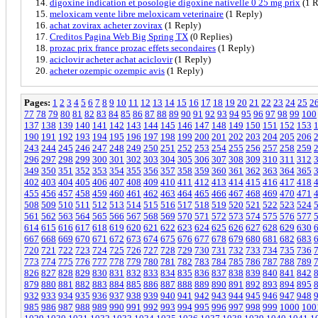
digoxine indication et posologie digoxine nativelle 0 25 mg prix
(1 R
meloxicam vente libre meloxicam veterinaire
(1 Reply)
achat zovirax acheter zovirax
(1 Reply)
Creditos Pagina Web Big Spring TX
(0 Replies)
prozac prix france prozac effets secondaires
(1 Reply)
aciclovir acheter achat aciclovir
(1 Reply)
acheter ozempic ozempic avis
(1 Reply)
Pages:
1
2
3
4
5
6
7
8
9
10
11
12
13
14
15
16
17
18
19
20
21
22
23
24
25
2
77
78
79
80
81
82
83
84
85
86
87
88
89
90
91
92
93
94
95
96
97
98
99
100
137
138
139
140
141
142
143
144
145
146
147
148
149
150
151
152
153
190
191
192
193
194
195
196
197
198
199
200
201
202
203
204
205
206
243
244
245
246
247
248
249
250
251
252
253
254
255
256
257
258
259
296
297
298
299
300
301
302
303
304
305
306
307
308
309
310
311
312
349
350
351
352
353
354
355
356
357
358
359
360
361
362
363
364
365
402
403
404
405
406
407
408
409
410
411
412
413
414
415
416
417
418
455
456
457
458
459
460
461
462
463
464
465
466
467
468
469
470
471
508
509
510
511
512
513
514
515
516
517
518
519
520
521
522
523
524
561
562
563
564
565
566
567
568
569
570
571
572
573
574
575
576
577
614
615
616
617
618
619
620
621
622
623
624
625
626
627
628
629
630
667
668
669
670
671
672
673
674
675
676
677
678
679
680
681
682
683
720
721
722
723
724
725
726
727
728
729
730
731
732
733
734
735
736
773
774
775
776
777
778
779
780
781
782
783
784
785
786
787
788
789
826
827
828
829
830
831
832
833
834
835
836
837
838
839
840
841
842
879
880
881
882
883
884
885
886
887
888
889
890
891
892
893
894
895
932
933
934
935
936
937
938
939
940
941
942
943
944
945
946
947
948
985
986
987
988
989
990
991
992
993
994
995
996
997
998
999
1000
100