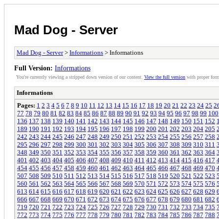
Mad Dog - Server
Mad Dog - Server
>
Informations
> Informations
Full Version:
Informations
You're currently viewing a stripped down version of our content.
View the full version
with proper form
Informations
Pages:
1
2
3
4
5
6
7
8
9
10
11
12
13
14
15
16
17
18
19
20
21
22
23
24
25
2
77
78
79
80
81
82
83
84
85
86
87
88
89
90
91
92
93
94
95
96
97
98
99
100
136
137
138
139
140
141
142
143
144
145
146
147
148
149
150
151
152
189
190
191
192
193
194
195
196
197
198
199
200
201
202
203
204
205
242
243
244
245
246
247
248
249
250
251
252
253
254
255
256
257
258
295
296
297
298
299
300
301
302
303
304
305
306
307
308
309
310
311
348
349
350
351
352
353
354
355
356
357
358
359
360
361
362
363
364
401
402
403
404
405
406
407
408
409
410
411
412
413
414
415
416
417
454
455
456
457
458
459
460
461
462
463
464
465
466
467
468
469
470
507
508
509
510
511
512
513
514
515
516
517
518
519
520
521
522
523
560
561
562
563
564
565
566
567
568
569
570
571
572
573
574
575
576
613
614
615
616
617
618
619
620
621
622
623
624
625
626
627
628
629
666
667
668
669
670
671
672
673
674
675
676
677
678
679
680
681
682
719
720
721
722
723
724
725
726
727
728
729
730
731
732
733
734
735
772
773
774
775
776
777
778
779
780
781
782
783
784
785
786
787
788