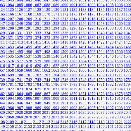
042
1043
1044
1045
1046
1047
1048
1049
1050
1051
1052
1053
1054
1055
105
083
1084
1085
1086
1087
1088
1089
1090
1091
1092
1093
1094
1095
1096
109
124
1125
1126
1127
1128
1129
1130
1131
1132
1133
1134
1135
1136
1137
113
165
1166
1167
1168
1169
1170
1171
1172
1173
1174
1175
1176
1177
1178
117
206
1207
1208
1209
1210
1211
1212
1213
1214
1215
1216
1217
1218
1219
122
247
1248
1249
1250
1251
1252
1253
1254
1255
1256
1257
1258
1259
1260
126
288
1289
1290
1291
1292
1293
1294
1295
1296
1297
1298
1299
1300
1301
130
329
1330
1331
1332
1333
1334
1335
1336
1337
1338
1339
1340
1341
1342
134
370
1371
1372
1373
1374
1375
1376
1377
1378
1379
1380
1381
1382
1383
138
411
1412
1413
1414
1415
1416
1417
1418
1419
1420
1421
1422
1423
1424
142
452
1453
1454
1455
1456
1457
1458
1459
1460
1461
1462
1463
1464
1465
146
493
1494
1495
1496
1497
1498
1499
1500
1501
1502
1503
1504
1505
1506
150
534
1535
1536
1537
1538
1539
1540
1541
1542
1543
1544
1545
1546
1547
154
575
1576
1577
1578
1579
1580
1581
1582
1583
1584
1585
1586
1587
1588
158
616
1617
1618
1619
1620
1621
1622
1623
1624
1625
1626
1627
1628
1629
163
657
1658
1659
1660
1661
1662
1663
1664
1665
1666
1667
1668
1669
1670
167
698
1699
1700
1701
1702
1703
1704
1705
1706
1707
1708
1709
1710
1711
171
739
1740
1741
1742
1743
1744
1745
1746
1747
1748
1749
1750
1751
1752
175
780
1781
1782
1783
1784
1785
1786
1787
1788
1789
1790
1791
1792
1793
179
821
1822
1823
1824
1825
1826
1827
1828
1829
1830
1831
1832
1833
1834
183
862
1863
1864
1865
1866
1867
1868
1869
1870
1871
1872
1873
1874
1875
187
903
1904
1905
1906
1907
1908
1909
1910
1911
1912
1913
1914
1915
1916
191
944
1945
1946
1947
1948
1949
1950
1951
1952
1953
1954
1955
1956
1957
195
985
1986
1987
1988
1989
1990
1991
1992
1993
1994
1995
1996
1997
1998
199
026
2027
2028
2029
2030
2031
2032
2033
2034
2035
2036
2037
2038
2039
204
067
2068
2069
2070
2071
2072
2073
2074
2075
2076
2077
2078
2079
2080
208
108
2109
2110
2111
2112
2113
2114
2115
2116
2117
2118
2119
2120
2121
212
149
2150
2151
2152
2153
2154
2155
2156
2157
2158
2159
2160
2161
2162
216