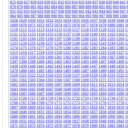
825
826
827
828
829
830
831
832
833
834
835
836
837
838
839
840
841
878
879
880
881
882
883
884
885
886
887
888
889
890
891
892
893
894
931
932
933
934
935
936
937
938
939
940
941
942
943
944
945
946
947
984
985
986
987
988
989
990
991
992
993
994
995
996
997
998
999
1000
1028
1029
1030
1031
1032
1033
1034
1035
1036
1037
1038
1039
1040
1
1069
1070
1071
1072
1073
1074
1075
1076
1077
1078
1079
1080
1081
1
1110
1111
1112
1113
1114
1115
1116
1117
1118
1119
1120
1121
1122
1
1151
1152
1153
1154
1155
1156
1157
1158
1159
1160
1161
1162
1163
1
1192
1193
1194
1195
1196
1197
1198
1199
1200
1201
1202
1203
1204
1
1233
1234
1235
1236
1237
1238
1239
1240
1241
1242
1243
1244
1245
1
1274
1275
1276
1277
1278
1279
1280
1281
1282
1283
1284
1285
1286
1
1315
1316
1317
1318
1319
1320
1321
1322
1323
1324
1325
1326
1327
1
1356
1357
1358
1359
1360
1361
1362
1363
1364
1365
1366
1367
1368
1
1397
1398
1399
1400
1401
1402
1403
1404
1405
1406
1407
1408
1409
1
1438
1439
1440
1441
1442
1443
1444
1445
1446
1447
1448
1449
1450
1
1479
1480
1481
1482
1483
1484
1485
1486
1487
1488
1489
1490
1491
1
1520
1521
1522
1523
1524
1525
1526
1527
1528
1529
1530
1531
1532
1
1561
1562
1563
1564
1565
1566
1567
1568
1569
1570
1571
1572
1573
1
1602
1603
1604
1605
1606
1607
1608
1609
1610
1611
1612
1613
1614
1
1643
1644
1645
1646
1647
1648
1649
1650
1651
1652
1653
1654
1655
1
1684
1685
1686
1687
1688
1689
1690
1691
1692
1693
1694
1695
1696
1
1725
1726
1727
1728
1729
1730
1731
1732
1733
1734
1735
1736
1737
1
1766
1767
1768
1769
1770
1771
1772
1773
1774
1775
1776
1777
1778
1
1807
1808
1809
1810
1811
1812
1813
1814
1815
1816
1817
1818
1819
1
1848
1849
1850
1851
1852
1853
1854
1855
1856
1857
1858
1859
1860
1
1889
1890
1891
1892
1893
1894
1895
1896
1897
1898
1899
1900
1901
1
1930
1931
1932
1933
1934
1935
1936
1937
1938
1939
1940
1941
1942
1
1971
1972
1973
1974
1975
1976
1977
1978
1979
1980
1981
1982
1983
1