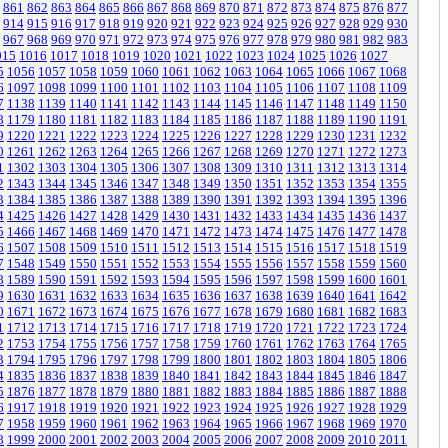
861
862
863
864
865
866
867
868
869
870
871
872
873
874
875
876
877
914
915
916
917
918
919
920
921
922
923
924
925
926
927
928
929
930
967
968
969
970
971
972
973
974
975
976
977
978
979
980
981
982
983
015
1016
1017
1018
1019
1020
1021
1022
1023
1024
1025
1026
1027
5
1056
1057
1058
1059
1060
1061
1062
1063
1064
1065
1066
1067
1068
6
1097
1098
1099
1100
1101
1102
1103
1104
1105
1106
1107
1108
1109
7
1138
1139
1140
1141
1142
1143
1144
1145
1146
1147
1148
1149
1150
8
1179
1180
1181
1182
1183
1184
1185
1186
1187
1188
1189
1190
1191
9
1220
1221
1222
1223
1224
1225
1226
1227
1228
1229
1230
1231
1232
0
1261
1262
1263
1264
1265
1266
1267
1268
1269
1270
1271
1272
1273
1
1302
1303
1304
1305
1306
1307
1308
1309
1310
1311
1312
1313
1314
2
1343
1344
1345
1346
1347
1348
1349
1350
1351
1352
1353
1354
1355
3
1384
1385
1386
1387
1388
1389
1390
1391
1392
1393
1394
1395
1396
4
1425
1426
1427
1428
1429
1430
1431
1432
1433
1434
1435
1436
1437
5
1466
1467
1468
1469
1470
1471
1472
1473
1474
1475
1476
1477
1478
6
1507
1508
1509
1510
1511
1512
1513
1514
1515
1516
1517
1518
1519
7
1548
1549
1550
1551
1552
1553
1554
1555
1556
1557
1558
1559
1560
8
1589
1590
1591
1592
1593
1594
1595
1596
1597
1598
1599
1600
1601
9
1630
1631
1632
1633
1634
1635
1636
1637
1638
1639
1640
1641
1642
0
1671
1672
1673
1674
1675
1676
1677
1678
1679
1680
1681
1682
1683
1
1712
1713
1714
1715
1716
1717
1718
1719
1720
1721
1722
1723
1724
2
1753
1754
1755
1756
1757
1758
1759
1760
1761
1762
1763
1764
1765
3
1794
1795
1796
1797
1798
1799
1800
1801
1802
1803
1804
1805
1806
4
1835
1836
1837
1838
1839
1840
1841
1842
1843
1844
1845
1846
1847
5
1876
1877
1878
1879
1880
1881
1882
1883
1884
1885
1886
1887
1888
6
1917
1918
1919
1920
1921
1922
1923
1924
1925
1926
1927
1928
1929
7
1958
1959
1960
1961
1962
1963
1964
1965
1966
1967
1968
1969
1970
8
1999
2000
2001
2002
2003
2004
2005
2006
2007
2008
2009
2010
2011