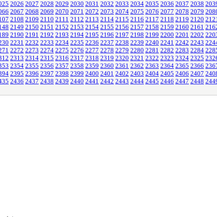
025
2026
2027
2028
2029
2030
2031
2032
2033
2034
2035
2036
2037
2038
203
066
2067
2068
2069
2070
2071
2072
2073
2074
2075
2076
2077
2078
2079
208
107
2108
2109
2110
2111
2112
2113
2114
2115
2116
2117
2118
2119
2120
212
148
2149
2150
2151
2152
2153
2154
2155
2156
2157
2158
2159
2160
2161
216
189
2190
2191
2192
2193
2194
2195
2196
2197
2198
2199
2200
2201
2202
220
230
2231
2232
2233
2234
2235
2236
2237
2238
2239
2240
2241
2242
2243
224
271
2272
2273
2274
2275
2276
2277
2278
2279
2280
2281
2282
2283
2284
228
312
2313
2314
2315
2316
2317
2318
2319
2320
2321
2322
2323
2324
2325
232
353
2354
2355
2356
2357
2358
2359
2360
2361
2362
2363
2364
2365
2366
236
394
2395
2396
2397
2398
2399
2400
2401
2402
2403
2404
2405
2406
2407
240
435
2436
2437
2438
2439
2440
2441
2442
2443
2444
2445
2446
2447
2448
244