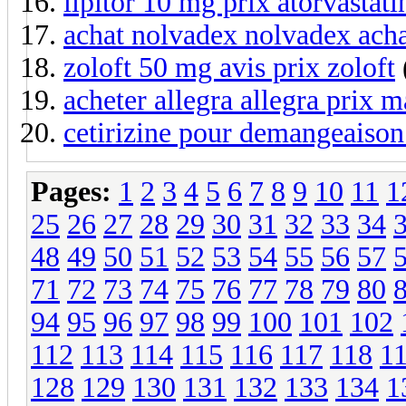
lipitor 10 mg prix atorvastat
achat nolvadex nolvadex acha
zoloft 50 mg avis prix zoloft
acheter allegra allegra prix 
cetirizine pour demangeaison 
Pages:
1
2
3
4
5
6
7
8
9
10
11
1
25
26
27
28
29
30
31
32
33
34
48
49
50
51
52
53
54
55
56
57
71
72
73
74
75
76
77
78
79
80
94
95
96
97
98
99
100
101
102
112
113
114
115
116
117
118
1
128
129
130
131
132
133
134
1