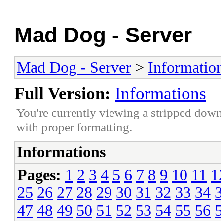
Mad Dog - Server
Mad Dog - Server
>
Informatio
Full Version:
Informations
You're currently viewing a stripped down
with proper formatting.
Informations
Pages:
1
2
3
4
5
6
7
8
9
10
11
1
25
26
27
28
29
30
31
32
33
34
47
48
49
50
51
52
53
54
55
56