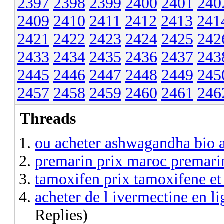
2397
2398
2399
2400
2401
240
2409
2410
2411
2412
2413
241
2421
2422
2423
2424
2425
242
2433
2434
2435
2436
2437
243
2445
2446
2447
2448
2449
245
2457
2458
2459
2460
2461
246
Threads
ou acheter ashwagandha bio 
premarin prix maroc premari
tamoxifen prix tamoxifene et
acheter de l ivermectine en l
Replies)