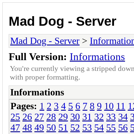
Mad Dog - Server
Mad Dog - Server
>
Informatio
Full Version:
Informations
You're currently viewing a stripped down
with proper formatting.
Informations
Pages:
1
2
3
4
5
6
7
8
9
10
11
1
25
26
27
28
29
30
31
32
33
34
47
48
49
50
51
52
53
54
55
56