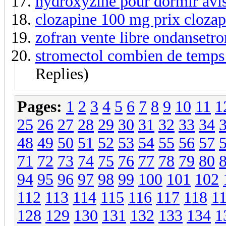
hydroxyzine pour dormir avis
clozapine 100 mg prix clozap
zofran vente libre ondansetro
stromectol combien de temps 
Replies)
Pages:
1
2
3
4
5
6
7
8
9
10
11
1
25
26
27
28
29
30
31
32
33
34
48
49
50
51
52
53
54
55
56
57
71
72
73
74
75
76
77
78
79
80
94
95
96
97
98
99
100
101
102
112
113
114
115
116
117
118
1
128
129
130
131
132
133
134
1