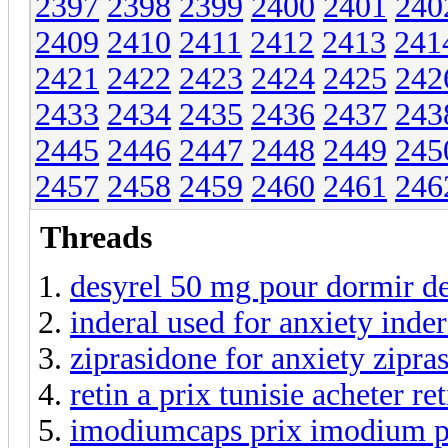
2397
2398
2399
2400
2401
240
2409
2410
2411
2412
2413
241
2421
2422
2423
2424
2425
242
2433
2434
2435
2436
2437
243
2445
2446
2447
2448
2449
245
2457
2458
2459
2460
2461
246
Threads
desyrel 50 mg pour dormir des
inderal used for anxiety ind
ziprasidone for anxiety zipra
retin a prix tunisie acheter ret
imodiumcaps prix imodium p