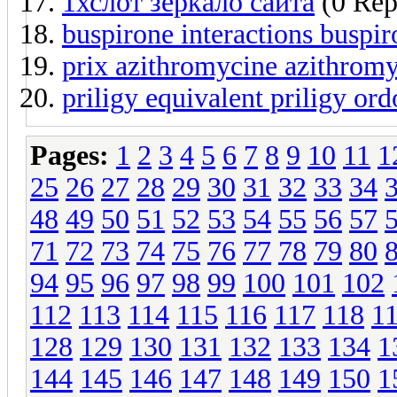
1хслот зеркало сайта
(0 Rep
buspirone interactions buspi
prix azithromycine azithromy
priligy equivalent priligy or
Pages:
1
2
3
4
5
6
7
8
9
10
11
1
25
26
27
28
29
30
31
32
33
34
48
49
50
51
52
53
54
55
56
57
71
72
73
74
75
76
77
78
79
80
94
95
96
97
98
99
100
101
102
112
113
114
115
116
117
118
1
128
129
130
131
132
133
134
1
144
145
146
147
148
149
150
1