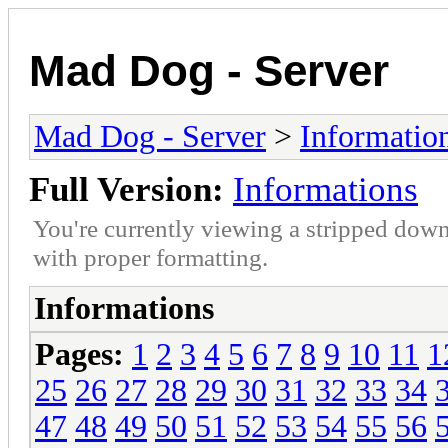
Mad Dog - Server
Mad Dog - Server
>
Informatio
Full Version:
Informations
You're currently viewing a stripped down
with proper formatting.
Informations
Pages:
1
2
3
4
5
6
7
8
9
10
11
1
25
26
27
28
29
30
31
32
33
34
47
48
49
50
51
52
53
54
55
56