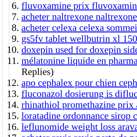
fluvoxamine prix fluvoxami
acheter naltrexone naltrexone
acheter celexa celexa sommei
gs5fv tablet wellbutrin xl 15
doxepin used for doxepin sid
mélatonine liquide en pharma
Replies)
apo cephalex pour chien ceph
fluconazol dosierung is diflu
rhinathiol promethazine prix
loratadine ordonnance sirop c
leflunomide weight loss arav