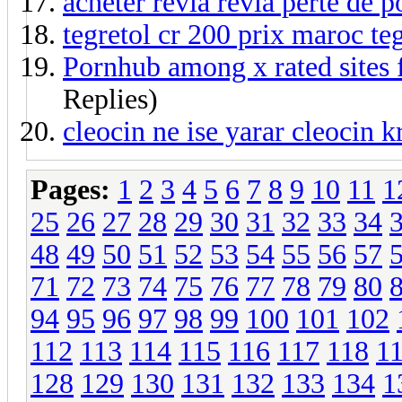
acheter revia revia perte de p
tegretol cr 200 prix maroc te
Pornhub among x rated sites f
Replies)
cleocin ne ise yarar cleocin 
Pages:
1
2
3
4
5
6
7
8
9
10
11
1
25
26
27
28
29
30
31
32
33
34
48
49
50
51
52
53
54
55
56
57
71
72
73
74
75
76
77
78
79
80
94
95
96
97
98
99
100
101
102
112
113
114
115
116
117
118
1
128
129
130
131
132
133
134
1