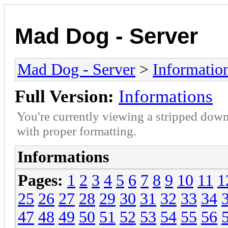
Mad Dog - Server
Mad Dog - Server
>
Informatio
Full Version:
Informations
You're currently viewing a stripped down
with proper formatting.
Informations
Pages:
1
2
3
4
5
6
7
8
9
10
11
1
25
26
27
28
29
30
31
32
33
34
47
48
49
50
51
52
53
54
55
56