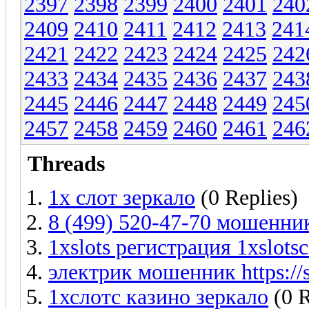
2397
2398
2399
2400
2401
240
2409
2410
2411
2412
2413
241
2421
2422
2423
2424
2425
242
2433
2434
2435
2436
2437
243
2445
2446
2447
2448
2449
245
2457
2458
2459
2460
2461
246
Threads
1x слот зеркало
(0 Replies)
8 (499) 520-47-70 мошенники
1xslots регистрация 1xslotsc
электрик мошенник https://s
1хслотс казино зеркало
(0 R