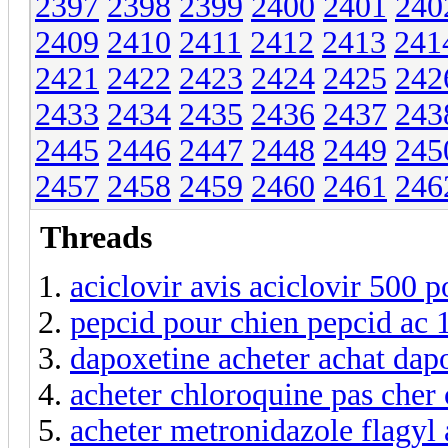
2397
2398
2399
2400
2401
240
2409
2410
2411
2412
2413
241
2421
2422
2423
2424
2425
242
2433
2434
2435
2436
2437
243
2445
2446
2447
2448
2449
245
2457
2458
2459
2460
2461
246
Threads
aciclovir avis aciclovir 500 
pepcid pour chien pepcid ac 
dapoxetine acheter achat dap
acheter chloroquine pas cher
acheter metronidazole flagyl 