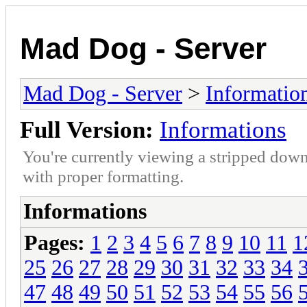
Mad Dog - Server
Mad Dog - Server
>
Informatio
Full Version:
Informations
You're currently viewing a stripped down
with proper formatting.
Informations
Pages:
1
2
3
4
5
6
7
8
9
10
11
1
25
26
27
28
29
30
31
32
33
34
47
48
49
50
51
52
53
54
55
56