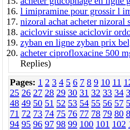
acheter glucophage en ligne 
l imipramine pour grossir l i
nizoral achat acheter nizora
aciclovir suisse aciclovir or
zyban en ligne zyban prix be
acheter ciprofloxacine 500 m
Replies)
Pages:
1
2
3
4
5
6
7
8
9
10
11
1
25
26
27
28
29
30
31
32
33
34
48
49
50
51
52
53
54
55
56
57
71
72
73
74
75
76
77
78
79
80
94
95
96
97
98
99
100
101
102