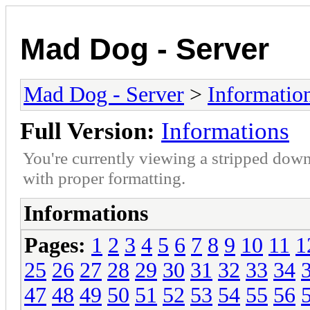
Mad Dog - Server
Mad Dog - Server
>
Informatio
Full Version:
Informations
You're currently viewing a stripped down
with proper formatting.
Informations
Pages:
1
2
3
4
5
6
7
8
9
10
11
1
25
26
27
28
29
30
31
32
33
34
47
48
49
50
51
52
53
54
55
56