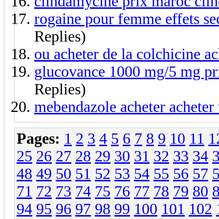
clindamycine prix maroc clin
rogaine pour femme effets s
Replies)
ou acheter de la colchicine ac
glucovance 1000 mg/5 mg pr
Replies)
mebendazole acheter acheter
Pages:
1
2
3
4
5
6
7
8
9
10
11
1
25
26
27
28
29
30
31
32
33
34
48
49
50
51
52
53
54
55
56
57
71
72
73
74
75
76
77
78
79
80
94
95
96
97
98
99
100
101
102