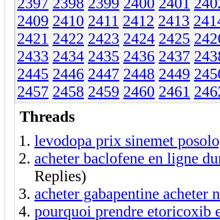
2397
2398
2399
2400
2401
240
2409
2410
2411
2412
2413
241
2421
2422
2423
2424
2425
242
2433
2434
2435
2436
2437
243
2445
2446
2447
2448
2449
245
2457
2458
2459
2460
2461
246
Threads
levodopa prix sinemet posolo
acheter baclofene en ligne du
Replies)
acheter gabapentine acheter 
pourquoi prendre etoricoxib 