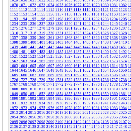
1029
1030
1031
1032
1033
1034
1035
1036
1037
1038
1039
1040
1041
1
1070
1071
1072
1073
1074
1075
1076
1077
1078
1079
1080
1081
1082
1
1111
1112
1113
1114
1115
1116
1117
1118
1119
1120
1121
1122
1123
1
1152
1153
1154
1155
1156
1157
1158
1159
1160
1161
1162
1163
1164
1
1193
1194
1195
1196
1197
1198
1199
1200
1201
1202
1203
1204
1205
1
1234
1235
1236
1237
1238
1239
1240
1241
1242
1243
1244
1245
1246
1
1275
1276
1277
1278
1279
1280
1281
1282
1283
1284
1285
1286
1287
1
1316
1317
1318
1319
1320
1321
1322
1323
1324
1325
1326
1327
1328
1
1357
1358
1359
1360
1361
1362
1363
1364
1365
1366
1367
1368
1369
1
1398
1399
1400
1401
1402
1403
1404
1405
1406
1407
1408
1409
1410
1
1439
1440
1441
1442
1443
1444
1445
1446
1447
1448
1449
1450
1451
1
1480
1481
1482
1483
1484
1485
1486
1487
1488
1489
1490
1491
1492
1
1521
1522
1523
1524
1525
1526
1527
1528
1529
1530
1531
1532
1533
1
1562
1563
1564
1565
1566
1567
1568
1569
1570
1571
1572
1573
1574
1
1603
1604
1605
1606
1607
1608
1609
1610
1611
1612
1613
1614
1615
1
1644
1645
1646
1647
1648
1649
1650
1651
1652
1653
1654
1655
1656
1
1685
1686
1687
1688
1689
1690
1691
1692
1693
1694
1695
1696
1697
1
1726
1727
1728
1729
1730
1731
1732
1733
1734
1735
1736
1737
1738
1
1767
1768
1769
1770
1771
1772
1773
1774
1775
1776
1777
1778
1779
1
1808
1809
1810
1811
1812
1813
1814
1815
1816
1817
1818
1819
1820
1
1849
1850
1851
1852
1853
1854
1855
1856
1857
1858
1859
1860
1861
1
1890
1891
1892
1893
1894
1895
1896
1897
1898
1899
1900
1901
1902
1
1931
1932
1933
1934
1935
1936
1937
1938
1939
1940
1941
1942
1943
1
1972
1973
1974
1975
1976
1977
1978
1979
1980
1981
1982
1983
1984
1
2013
2014
2015
2016
2017
2018
2019
2020
2021
2022
2023
2024
2025
2
2054
2055
2056
2057
2058
2059
2060
2061
2062
2063
2064
2065
2066
2
2095
2096
2097
2098
2099
2100
2101
2102
2103
2104
2105
2106
2107
2
2136
2137
2138
2139
2140
2141
2142
2143
2144
2145
2146
2147
2148
2