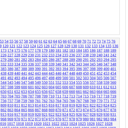
53
54
55
56
57
58
59
60
61
62
63
64
65
66
67
68
69
70
71
72
73
74
75
76
9
120
121
122
123
124
125
126
127
128
129
130
131
132
133
134
135
136
173
174
175
176
177
178
179
180
181
182
183
184
185
186
187
188
189
226
227
228
229
230
231
232
233
234
235
236
237
238
239
240
241
242
279
280
281
282
283
284
285
286
287
288
289
290
291
292
293
294
295
332
333
334
335
336
337
338
339
340
341
342
343
344
345
346
347
348
385
386
387
388
389
390
391
392
393
394
395
396
397
398
399
400
401
438
439
440
441
442
443
444
445
446
447
448
449
450
451
452
453
454
491
492
493
494
495
496
497
498
499
500
501
502
503
504
505
506
507
544
545
546
547
548
549
550
551
552
553
554
555
556
557
558
559
560
597
598
599
600
601
602
603
604
605
606
607
608
609
610
611
612
613
650
651
652
653
654
655
656
657
658
659
660
661
662
663
664
665
666
703
704
705
706
707
708
709
710
711
712
713
714
715
716
717
718
719
756
757
758
759
760
761
762
763
764
765
766
767
768
769
770
771
772
809
810
811
812
813
814
815
816
817
818
819
820
821
822
823
824
825
862
863
864
865
866
867
868
869
870
871
872
873
874
875
876
877
878
915
916
917
918
919
920
921
922
923
924
925
926
927
928
929
930
931
968
969
970
971
972
973
974
975
976
977
978
979
980
981
982
983
984
1016
1017
1018
1019
1020
1021
1022
1023
1024
1025
1026
1027
1028