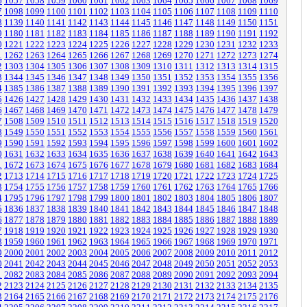
6
1057
1058
1059
1060
1061
1062
1063
1064
1065
1066
1067
1068
1069
7
1098
1099
1100
1101
1102
1103
1104
1105
1106
1107
1108
1109
1110
8
1139
1140
1141
1142
1143
1144
1145
1146
1147
1148
1149
1150
1151
9
1180
1181
1182
1183
1184
1185
1186
1187
1188
1189
1190
1191
1192
0
1221
1222
1223
1224
1225
1226
1227
1228
1229
1230
1231
1232
1233
1
1262
1263
1264
1265
1266
1267
1268
1269
1270
1271
1272
1273
1274
2
1303
1304
1305
1306
1307
1308
1309
1310
1311
1312
1313
1314
1315
3
1344
1345
1346
1347
1348
1349
1350
1351
1352
1353
1354
1355
1356
4
1385
1386
1387
1388
1389
1390
1391
1392
1393
1394
1395
1396
1397
5
1426
1427
1428
1429
1430
1431
1432
1433
1434
1435
1436
1437
1438
6
1467
1468
1469
1470
1471
1472
1473
1474
1475
1476
1477
1478
1479
7
1508
1509
1510
1511
1512
1513
1514
1515
1516
1517
1518
1519
1520
8
1549
1550
1551
1552
1553
1554
1555
1556
1557
1558
1559
1560
1561
9
1590
1591
1592
1593
1594
1595
1596
1597
1598
1599
1600
1601
1602
0
1631
1632
1633
1634
1635
1636
1637
1638
1639
1640
1641
1642
1643
1
1672
1673
1674
1675
1676
1677
1678
1679
1680
1681
1682
1683
1684
2
1713
1714
1715
1716
1717
1718
1719
1720
1721
1722
1723
1724
1725
3
1754
1755
1756
1757
1758
1759
1760
1761
1762
1763
1764
1765
1766
4
1795
1796
1797
1798
1799
1800
1801
1802
1803
1804
1805
1806
1807
5
1836
1837
1838
1839
1840
1841
1842
1843
1844
1845
1846
1847
1848
6
1877
1878
1879
1880
1881
1882
1883
1884
1885
1886
1887
1888
1889
7
1918
1919
1920
1921
1922
1923
1924
1925
1926
1927
1928
1929
1930
8
1959
1960
1961
1962
1963
1964
1965
1966
1967
1968
1969
1970
1971
9
2000
2001
2002
2003
2004
2005
2006
2007
2008
2009
2010
2011
2012
0
2041
2042
2043
2044
2045
2046
2047
2048
2049
2050
2051
2052
2053
1
2082
2083
2084
2085
2086
2087
2088
2089
2090
2091
2092
2093
2094
2
2123
2124
2125
2126
2127
2128
2129
2130
2131
2132
2133
2134
2135
3
2164
2165
2166
2167
2168
2169
2170
2171
2172
2173
2174
2175
2176