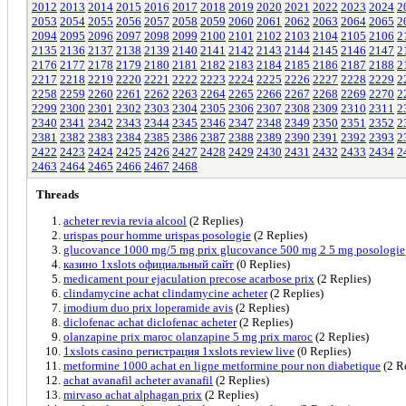
2012
2013
2014
2015
2016
2017
2018
2019
2020
2021
2022
2023
2024
2
2053
2054
2055
2056
2057
2058
2059
2060
2061
2062
2063
2064
2065
2
2094
2095
2096
2097
2098
2099
2100
2101
2102
2103
2104
2105
2106
2
2135
2136
2137
2138
2139
2140
2141
2142
2143
2144
2145
2146
2147
2
2176
2177
2178
2179
2180
2181
2182
2183
2184
2185
2186
2187
2188
2
2217
2218
2219
2220
2221
2222
2223
2224
2225
2226
2227
2228
2229
2
2258
2259
2260
2261
2262
2263
2264
2265
2266
2267
2268
2269
2270
2
2299
2300
2301
2302
2303
2304
2305
2306
2307
2308
2309
2310
2311
2
2340
2341
2342
2343
2344
2345
2346
2347
2348
2349
2350
2351
2352
2
2381
2382
2383
2384
2385
2386
2387
2388
2389
2390
2391
2392
2393
2
2422
2423
2424
2425
2426
2427
2428
2429
2430
2431
2432
2433
2434
2
2463
2464
2465
2466
2467
2468
Threads
acheter revia revia alcool
(2 Replies)
urispas pour homme urispas posologie
(2 Replies)
glucovance 1000 mg/5 mg prix glucovance 500 mg 2 5 mg posologie
казино 1xslots официальный сайт
(0 Replies)
medicament pour ejaculation precose acarbose prix
(2 Replies)
clindamycine achat clindamycine acheter
(2 Replies)
imodium duo prix loperamide avis
(2 Replies)
diclofenac achat diclofenac acheter
(2 Replies)
olanzapine prix maroc olanzapine 5 mg prix maroc
(2 Replies)
1xslots casino регистрация 1xslots review live
(0 Replies)
metformine 1000 achat en ligne metformine pour non diabetique
(2 R
achat avanafil acheter avanafil
(2 Replies)
mirvaso achat alphagan prix
(2 Replies)