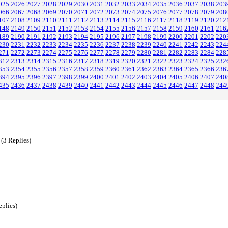
025
2026
2027
2028
2029
2030
2031
2032
2033
2034
2035
2036
2037
2038
203
066
2067
2068
2069
2070
2071
2072
2073
2074
2075
2076
2077
2078
2079
208
107
2108
2109
2110
2111
2112
2113
2114
2115
2116
2117
2118
2119
2120
212
148
2149
2150
2151
2152
2153
2154
2155
2156
2157
2158
2159
2160
2161
216
189
2190
2191
2192
2193
2194
2195
2196
2197
2198
2199
2200
2201
2202
220
230
2231
2232
2233
2234
2235
2236
2237
2238
2239
2240
2241
2242
2243
224
271
2272
2273
2274
2275
2276
2277
2278
2279
2280
2281
2282
2283
2284
228
312
2313
2314
2315
2316
2317
2318
2319
2320
2321
2322
2323
2324
2325
232
353
2354
2355
2356
2357
2358
2359
2360
2361
2362
2363
2364
2365
2366
236
394
2395
2396
2397
2398
2399
2400
2401
2402
2403
2404
2405
2406
2407
240
435
2436
2437
2438
2439
2440
2441
2442
2443
2444
2445
2446
2447
2448
244
(3 Replies)
eplies)