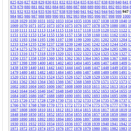
825
826
827
828
829
830
831
832
833
834
835
836
837
838
839
840
841
878
879
880
881
882
883
884
885
886
887
888
889
890
891
892
893
894
931
932
933
934
935
936
937
938
939
940
941
942
943
944
945
946
947
984
985
986
987
988
989
990
991
992
993
994
995
996
997
998
999
1000
1028
1029
1030
1031
1032
1033
1034
1035
1036
1037
1038
1039
1040
1
1069
1070
1071
1072
1073
1074
1075
1076
1077
1078
1079
1080
1081
1
1110
1111
1112
1113
1114
1115
1116
1117
1118
1119
1120
1121
1122
1
1151
1152
1153
1154
1155
1156
1157
1158
1159
1160
1161
1162
1163
1
1192
1193
1194
1195
1196
1197
1198
1199
1200
1201
1202
1203
1204
1
1233
1234
1235
1236
1237
1238
1239
1240
1241
1242
1243
1244
1245
1
1274
1275
1276
1277
1278
1279
1280
1281
1282
1283
1284
1285
1286
1
1315
1316
1317
1318
1319
1320
1321
1322
1323
1324
1325
1326
1327
1
1356
1357
1358
1359
1360
1361
1362
1363
1364
1365
1366
1367
1368
1
1397
1398
1399
1400
1401
1402
1403
1404
1405
1406
1407
1408
1409
1
1438
1439
1440
1441
1442
1443
1444
1445
1446
1447
1448
1449
1450
1
1479
1480
1481
1482
1483
1484
1485
1486
1487
1488
1489
1490
1491
1
1520
1521
1522
1523
1524
1525
1526
1527
1528
1529
1530
1531
1532
1
1561
1562
1563
1564
1565
1566
1567
1568
1569
1570
1571
1572
1573
1
1602
1603
1604
1605
1606
1607
1608
1609
1610
1611
1612
1613
1614
1
1643
1644
1645
1646
1647
1648
1649
1650
1651
1652
1653
1654
1655
1
1684
1685
1686
1687
1688
1689
1690
1691
1692
1693
1694
1695
1696
1
1725
1726
1727
1728
1729
1730
1731
1732
1733
1734
1735
1736
1737
1
1766
1767
1768
1769
1770
1771
1772
1773
1774
1775
1776
1777
1778
1
1807
1808
1809
1810
1811
1812
1813
1814
1815
1816
1817
1818
1819
1
1848
1849
1850
1851
1852
1853
1854
1855
1856
1857
1858
1859
1860
1
1889
1890
1891
1892
1893
1894
1895
1896
1897
1898
1899
1900
1901
1
1930
1931
1932
1933
1934
1935
1936
1937
1938
1939
1940
1941
1942
1
1971
1972
1973
1974
1975
1976
1977
1978
1979
1980
1981
1982
1983
1