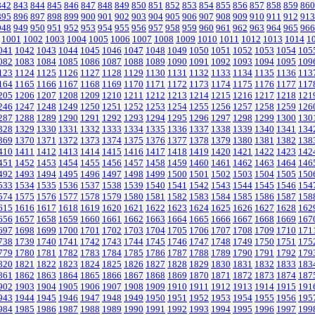
842
843
844
845
846
847
848
849
850
851
852
853
854
855
856
857
858
859
860
895
896
897
898
899
900
901
902
903
904
905
906
907
908
909
910
911
912
913
948
949
950
951
952
953
954
955
956
957
958
959
960
961
962
963
964
965
966
1001
1002
1003
1004
1005
1006
1007
1008
1009
1010
1011
1012
1013
1014
1
041
1042
1043
1044
1045
1046
1047
1048
1049
1050
1051
1052
1053
1054
105
082
1083
1084
1085
1086
1087
1088
1089
1090
1091
1092
1093
1094
1095
109
123
1124
1125
1126
1127
1128
1129
1130
1131
1132
1133
1134
1135
1136
113
164
1165
1166
1167
1168
1169
1170
1171
1172
1173
1174
1175
1176
1177
117
205
1206
1207
1208
1209
1210
1211
1212
1213
1214
1215
1216
1217
1218
121
246
1247
1248
1249
1250
1251
1252
1253
1254
1255
1256
1257
1258
1259
126
287
1288
1289
1290
1291
1292
1293
1294
1295
1296
1297
1298
1299
1300
130
328
1329
1330
1331
1332
1333
1334
1335
1336
1337
1338
1339
1340
1341
134
369
1370
1371
1372
1373
1374
1375
1376
1377
1378
1379
1380
1381
1382
138
410
1411
1412
1413
1414
1415
1416
1417
1418
1419
1420
1421
1422
1423
142
451
1452
1453
1454
1455
1456
1457
1458
1459
1460
1461
1462
1463
1464
146
492
1493
1494
1495
1496
1497
1498
1499
1500
1501
1502
1503
1504
1505
150
533
1534
1535
1536
1537
1538
1539
1540
1541
1542
1543
1544
1545
1546
154
574
1575
1576
1577
1578
1579
1580
1581
1582
1583
1584
1585
1586
1587
158
615
1616
1617
1618
1619
1620
1621
1622
1623
1624
1625
1626
1627
1628
162
656
1657
1658
1659
1660
1661
1662
1663
1664
1665
1666
1667
1668
1669
167
697
1698
1699
1700
1701
1702
1703
1704
1705
1706
1707
1708
1709
1710
171
738
1739
1740
1741
1742
1743
1744
1745
1746
1747
1748
1749
1750
1751
175
779
1780
1781
1782
1783
1784
1785
1786
1787
1788
1789
1790
1791
1792
179
820
1821
1822
1823
1824
1825
1826
1827
1828
1829
1830
1831
1832
1833
183
861
1862
1863
1864
1865
1866
1867
1868
1869
1870
1871
1872
1873
1874
187
902
1903
1904
1905
1906
1907
1908
1909
1910
1911
1912
1913
1914
1915
191
943
1944
1945
1946
1947
1948
1949
1950
1951
1952
1953
1954
1955
1956
195
984
1985
1986
1987
1988
1989
1990
1991
1992
1993
1994
1995
1996
1997
199