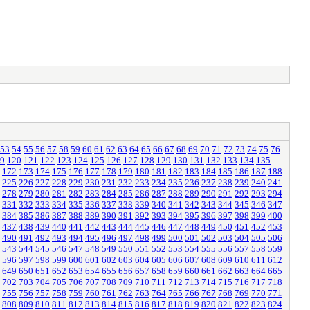
53
54
55
56
57
58
59
60
61
62
63
64
65
66
67
68
69
70
71
72
73
74
75
76
9
120
121
122
123
124
125
126
127
128
129
130
131
132
133
134
135
172
173
174
175
176
177
178
179
180
181
182
183
184
185
186
187
188
225
226
227
228
229
230
231
232
233
234
235
236
237
238
239
240
241
278
279
280
281
282
283
284
285
286
287
288
289
290
291
292
293
294
331
332
333
334
335
336
337
338
339
340
341
342
343
344
345
346
347
384
385
386
387
388
389
390
391
392
393
394
395
396
397
398
399
400
437
438
439
440
441
442
443
444
445
446
447
448
449
450
451
452
453
490
491
492
493
494
495
496
497
498
499
500
501
502
503
504
505
506
543
544
545
546
547
548
549
550
551
552
553
554
555
556
557
558
559
596
597
598
599
600
601
602
603
604
605
606
607
608
609
610
611
612
649
650
651
652
653
654
655
656
657
658
659
660
661
662
663
664
665
702
703
704
705
706
707
708
709
710
711
712
713
714
715
716
717
718
755
756
757
758
759
760
761
762
763
764
765
766
767
768
769
770
771
808
809
810
811
812
813
814
815
816
817
818
819
820
821
822
823
824