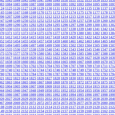
042
1043
1044
1045
1046
1047
1048
1049
1050
1051
1052
1053
1054
1055
105
083
1084
1085
1086
1087
1088
1089
1090
1091
1092
1093
1094
1095
1096
109
124
1125
1126
1127
1128
1129
1130
1131
1132
1133
1134
1135
1136
1137
113
165
1166
1167
1168
1169
1170
1171
1172
1173
1174
1175
1176
1177
1178
117
206
1207
1208
1209
1210
1211
1212
1213
1214
1215
1216
1217
1218
1219
122
247
1248
1249
1250
1251
1252
1253
1254
1255
1256
1257
1258
1259
1260
126
288
1289
1290
1291
1292
1293
1294
1295
1296
1297
1298
1299
1300
1301
130
329
1330
1331
1332
1333
1334
1335
1336
1337
1338
1339
1340
1341
1342
134
370
1371
1372
1373
1374
1375
1376
1377
1378
1379
1380
1381
1382
1383
138
411
1412
1413
1414
1415
1416
1417
1418
1419
1420
1421
1422
1423
1424
142
452
1453
1454
1455
1456
1457
1458
1459
1460
1461
1462
1463
1464
1465
146
493
1494
1495
1496
1497
1498
1499
1500
1501
1502
1503
1504
1505
1506
150
534
1535
1536
1537
1538
1539
1540
1541
1542
1543
1544
1545
1546
1547
154
575
1576
1577
1578
1579
1580
1581
1582
1583
1584
1585
1586
1587
1588
158
616
1617
1618
1619
1620
1621
1622
1623
1624
1625
1626
1627
1628
1629
163
657
1658
1659
1660
1661
1662
1663
1664
1665
1666
1667
1668
1669
1670
167
698
1699
1700
1701
1702
1703
1704
1705
1706
1707
1708
1709
1710
1711
171
739
1740
1741
1742
1743
1744
1745
1746
1747
1748
1749
1750
1751
1752
175
780
1781
1782
1783
1784
1785
1786
1787
1788
1789
1790
1791
1792
1793
179
821
1822
1823
1824
1825
1826
1827
1828
1829
1830
1831
1832
1833
1834
183
862
1863
1864
1865
1866
1867
1868
1869
1870
1871
1872
1873
1874
1875
187
903
1904
1905
1906
1907
1908
1909
1910
1911
1912
1913
1914
1915
1916
191
944
1945
1946
1947
1948
1949
1950
1951
1952
1953
1954
1955
1956
1957
195
985
1986
1987
1988
1989
1990
1991
1992
1993
1994
1995
1996
1997
1998
199
026
2027
2028
2029
2030
2031
2032
2033
2034
2035
2036
2037
2038
2039
204
067
2068
2069
2070
2071
2072
2073
2074
2075
2076
2077
2078
2079
2080
208
108
2109
2110
2111
2112
2113
2114
2115
2116
2117
2118
2119
2120
2121
212
149
2150
2151
2152
2153
2154
2155
2156
2157
2158
2159
2160
2161
2162
216