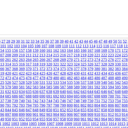
6
27
28
29
30
31
32
33
34
35
36
37
38
39
40
41
42
43
44
45
46
47
48
49
50
51
52
101
102
103
104
105
106
107
108
109
110
111
112
113
114
115
116
117
118
11
154
155
156
157
158
159
160
161
162
163
164
165
166
167
168
169
170
171
172
207
208
209
210
211
212
213
214
215
216
217
218
219
220
221
222
223
224
225
260
261
262
263
264
265
266
267
268
269
270
271
272
273
274
275
276
277
278
313
314
315
316
317
318
319
320
321
322
323
324
325
326
327
328
329
330
331
366
367
368
369
370
371
372
373
374
375
376
377
378
379
380
381
382
383
384
419
420
421
422
423
424
425
426
427
428
429
430
431
432
433
434
435
436
437
472
473
474
475
476
477
478
479
480
481
482
483
484
485
486
487
488
489
490
525
526
527
528
529
530
531
532
533
534
535
536
537
538
539
540
541
542
543
578
579
580
581
582
583
584
585
586
587
588
589
590
591
592
593
594
595
596
631
632
633
634
635
636
637
638
639
640
641
642
643
644
645
646
647
648
649
684
685
686
687
688
689
690
691
692
693
694
695
696
697
698
699
700
701
702
737
738
739
740
741
742
743
744
745
746
747
748
749
750
751
752
753
754
755
790
791
792
793
794
795
796
797
798
799
800
801
802
803
804
805
806
807
808
843
844
845
846
847
848
849
850
851
852
853
854
855
856
857
858
859
860
861
896
897
898
899
900
901
902
903
904
905
906
907
908
909
910
911
912
913
914
949
950
951
952
953
954
955
956
957
958
959
960
961
962
963
964
965
966
967
1
1002
1003
1004
1005
1006
1007
1008
1009
1010
1011
1012
1013
1014
1015