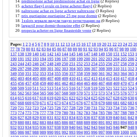
prednisolone achat prednisolone achat en ligne
(2 Replies)
acheter flagyl ovule en ligne acheter flagyl
(2 Replies)
naltrexone achat en ligne acheter naltrexone
(3 Replies)
prix quetiapine quetiapine 25 mg pour dormir
(2 Replies)
1xslots зеркало видели такую регистрацию на
(0 Replies)
largactil pour dormir thorazine effet
(2 Replies)
propecia acheter en ligne finasteride vente
(2 Replies)
Pages:
1
2
3
4
5
6
7
8
9
10
11
12
13
14
15
16
17
18
19
20
21
22
23
24
25
2
77
78
79
80
81
82
83
84
85
86
87
88
89
90
91
92
93
94
95
96
97
98
99
100
137
138
139
140
141
142
143
144
145
146
147
148
149
150
151
152
153
190
191
192
193
194
195
196
197
198
199
200
201
202
203
204
205
206
243
244
245
246
247
248
249
250
251
252
253
254
255
256
257
258
259
296
297
298
299
300
301
302
303
304
305
306
307
308
309
310
311
312
349
350
351
352
353
354
355
356
357
358
359
360
361
362
363
364
365
402
403
404
405
406
407
408
409
410
411
412
413
414
415
416
417
418
455
456
457
458
459
460
461
462
463
464
465
466
467
468
469
470
471
508
509
510
511
512
513
514
515
516
517
518
519
520
521
522
523
524
561
562
563
564
565
566
567
568
569
570
571
572
573
574
575
576
577
614
615
616
617
618
619
620
621
622
623
624
625
626
627
628
629
630
667
668
669
670
671
672
673
674
675
676
677
678
679
680
681
682
683
720
721
722
723
724
725
726
727
728
729
730
731
732
733
734
735
736
773
774
775
776
777
778
779
780
781
782
783
784
785
786
787
788
789
826
827
828
829
830
831
832
833
834
835
836
837
838
839
840
841
842
879
880
881
882
883
884
885
886
887
888
889
890
891
892
893
894
895
932
933
934
935
936
937
938
939
940
941
942
943
944
945
946
947
948
985
986
987
988
989
990
991
992
993
994
995
996
997
998
999
1000
100