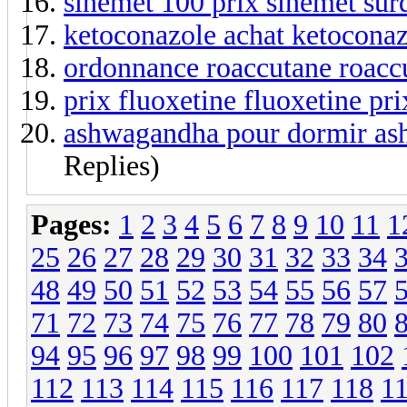
sinemet 100 prix sinemet sur
ketoconazole achat ketocona
ordonnance roaccutane roacc
prix fluoxetine fluoxetine pr
ashwagandha pour dormir ash
Replies)
Pages:
1
2
3
4
5
6
7
8
9
10
11
1
25
26
27
28
29
30
31
32
33
34
48
49
50
51
52
53
54
55
56
57
71
72
73
74
75
76
77
78
79
80
94
95
96
97
98
99
100
101
102
112
113
114
115
116
117
118
1