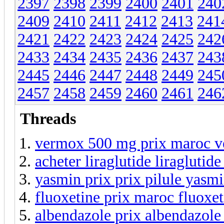
2397
2398
2399
2400
2401
240
2409
2410
2411
2412
2413
241
2421
2422
2423
2424
2425
242
2433
2434
2435
2436
2437
243
2445
2446
2447
2448
2449
245
2457
2458
2459
2460
2461
246
Threads
vermox 500 mg prix maroc 
acheter liraglutide liraglutide
yasmin prix prix pilule yasm
fluoxetine prix maroc fluoxet
albendazole prix albendazole 