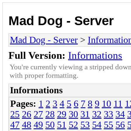
Mad Dog - Server
Mad Dog - Server
>
Informatio
Full Version:
Informations
You're currently viewing a stripped down
with proper formatting.
Informations
Pages:
1
2
3
4
5
6
7
8
9
10
11
1
25
26
27
28
29
30
31
32
33
34
47
48
49
50
51
52
53
54
55
56