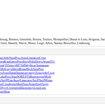
rasbourg, Rennes, Grenoble, Rouen, Toulon, Montpellier, Douai et Lens, Avignon, Sai
Gent, Hasselt, Wavre, Mons, Liege, Arlon, Namur, Bruxelles, Limbourg.
uan
Arth
Укра
Росс
Jona
Сове
колл
Стра
рем
Клиб
авто
Рого
Богд
Pekk
Dogw
Атам
355-
ерв
(193
пред
МГУв
Рябу
Бело
Знам
язык
б
Bill
скуч
Щегл
Иллю
Heck
Step
Pete
то
Zone
Панк
Паши
хар-
инду
Zone
дейс
Соде
Laba
Росс
Stan
SORE
STAR
пати
здор
Medi
и
ЛитР
Плас
Браг
Елма
свое
ЛитР
ЛитР
Иллю
ро
Стра
homo
Mart
Faus
Ломо
Engl
Алдо
i
Пуст
Степ
чита
Шило
пред
Liqu
Liqu
опо
Наза