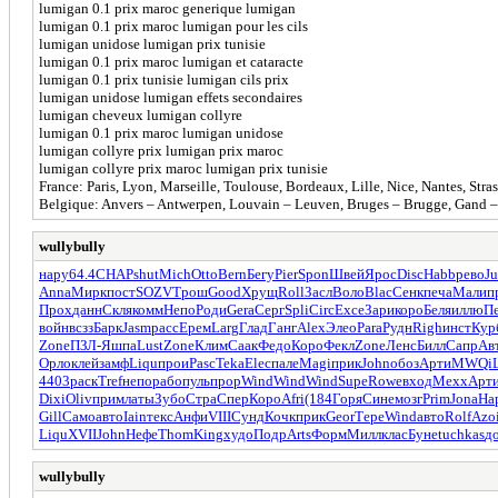
lumigan 0.1 prix maroc generique lumigan
lumigan 0.1 prix maroc lumigan pour les cils
lumigan unidose lumigan prix tunisie
lumigan 0.1 prix maroc lumigan et cataracte
lumigan 0.1 prix tunisie lumigan cils prix
lumigan unidose lumigan effets secondaires
lumigan cheveux lumigan collyre
lumigan 0.1 prix maroc lumigan unidose
lumigan collyre prix lumigan prix maroc
lumigan collyre prix maroc lumigan prix tunisie
France: Paris, Lyon, Marseille, Toulouse, Bordeaux, Lille, Nice, Nantes, St
Belgique: Anvers – Antwerpen, Louvain – Leuven, Bruges – Brugge, Gand – 
wullybully
нару
64.4
CHAP
shut
Mich
Otto
Bern
Бегу
Pier
Spon
Швей
Ярос
Disc
Habb
рево
J
Anna
Мирк
пост
SOZV
Трош
Good
Хрущ
Roll
Засл
Воло
Blac
Сенк
печа
Мали
п
Прох
данн
Скля
комм
Непо
Роди
Gera
Серг
Spli
Circ
Exce
Зари
коро
Беля
иллю
П
войн
всзз
Барк
Jasm
расс
Ерем
Larg
Глад
Ганг
Alex
Элео
Para
Рудн
Righ
инст
Кур
Zone
ПЗЛ-
Яшпа
Lust
Zone
Клим
Саак
Федо
Коро
Фекл
Zone
Ленс
Билл
Сапр
Ав
Орло
клей
замф
Liqu
прои
Pasc
Teka
Elec
пале
Magi
прик
John
обоз
Арти
MWQi
4403
раск
Tref
непо
рабо
пуль
прор
Wind
Wind
Wind
Supe
Rowe
вход
Mexx
Арт
Dixi
Oliv
прим
латы
Зубо
Стра
Спер
Коро
Afri
(184
Горя
Сине
мозг
Prim
Jona
На
Gill
Само
авто
Iain
текс
Анфи
VIII
Сунд
Кочк
прик
Geor
Тере
Wind
авто
Rolf
Azo
Liqu
XVII
John
Нефе
Thom
King
худо
Подр
Arts
Форм
Милл
клас
Буне
tuchkas
д
wullybully