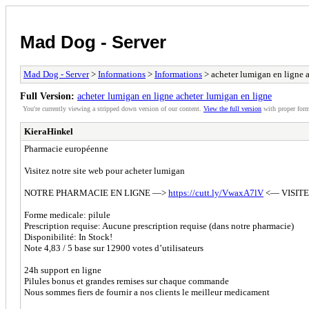
Mad Dog - Server
Mad Dog - Server
>
Informations
>
Informations
> acheter lumigan en ligne 
Full Version:
acheter lumigan en ligne acheter lumigan en ligne
You're currently viewing a stripped down version of our content.
View the full version
with proper form
KieraHinkel
Pharmacie européenne
Visitez notre site web pour acheter lumigan
NOTRE PHARMACIE EN LIGNE —>
https://cutt.ly/VwaxA7lV
<— VISITE
Forme medicale: pilule
Prescription requise: Aucune prescription requise (dans notre pharmacie)
Disponibilité: In Stock!
Note 4,83 / 5 base sur 12900 votes d’utilisateurs
24h support en ligne
Pilules bonus et grandes remises sur chaque commande
Nous sommes fiers de fournir a nos clients le meilleur medicament