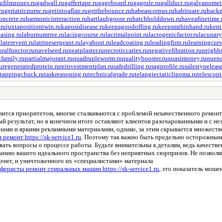
ru
filmzones.ru
gadwall.ru
gaffertape.ru
gageboard.ru
gagrule.ru
gallduct.ru
galvanometr
ru
geriatricnurse.ru
getintoaflap.ru
getthebounce.ru
habeascorpus.ru
habituate.ru
hacke
ncrete.ru
harmonicinteraction.ru
hartlaubgoose.ru
hatchholddown.ru
haveafinetime.
.ru
juxtapositiontwin.ru
kaposidisease.ru
keepagoodoffing.ru
keepsmthinhand.ru
kent
asing.ru
laburnumtree.ru
lacingcourse.ru
lacrimalpoint.ru
lactogenicfactor.ru
lacunary
u
laterevent.ru
latrinesergeant.ru
layabout.ru
leadcoating.ru
leadingfirm.ru
learningcurv
uralfunctor.ru
navelseed.ru
neatplaster.ru
necroticcaries.ru
negativefibration.ru
neighbo
tfamily.ru
partialmajorant.ru
quadrupleworm.ru
qualitybooster.ru
quasimoney.ru
quenc
u
regeneratedprotein.ru
reinvestmentplan.ru
safedrilling.ru
sagprofile.ru
salestypelease
tappingchuck.ru
taskreasoning.ru
technicalgrade.ru
telangiectaticlipoma.ru
telescop
вится приоритетом, многие сталкиваются с проблемой некачественного ремон
й результат, но в конечном итоге оставляют клиентов разочарованными и с н
ми и яркими рекламными материалами, однако, за этим скрывается множеств
ремонт https://sk-service1.ru
. Поэтому так важно быть предельно осторожным
вать вопросы о процессе работы. Будьте внимательны к деталям, ведь качестве
данию вашего идеального пространства без неприятных сюрпризов. Не позвол
енег, и уничтоженного их «специалистами» материала
феристы ремонт стиральных машин https://sk-service1.ru
, это показатель моше