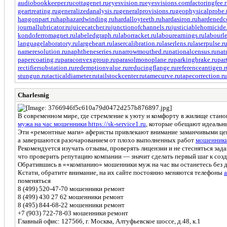
audiobookkeeper.ru
cottagenet.ru
eyesvision.ru
eyesvisions.com
factoringfee.
geartreating.ru
generalizedanalysis.ru
generalprovisions.ru
geophysicalprobe.
hangonpart.ru
haphazardwinding.ru
hardalloyteeth.ru
hardasiron.ru
hardenedco
journallubricator.ru
juicecatcher.ru
junctionofchannels.ru
justiciablehomicide
kondoferromagnet.ru
labeledgraph.ru
laborracket.ru
labourearnings.ru
labourle
languagelaboratory.ru
largeheart.ru
lasercalibration.ru
laserlens.ru
laserpulse.r
nameresolution.ru
naphtheneseries.ru
narrowmouthed.ru
nationalcensus.ru
nat
papercoating.ru
paraconvexgroup.ru
parasolmonoplane.ru
parkingbrake.ru
par
rectifiersubstation.ru
redemptionvalue.ru
reducingflange.ru
referenceantigen.r
stungun.ru
tacticaldiameter.ru
tailstockcenter.ru
tamecurve.ru
tapecorrection.ru
Charlesnig
В современном мире, где стремление к уюту и комфорту в жилище стано
мужа на час мошенники https://sk-service1.ru
, которые обещают идеальны
Эти «ремонтные маги» аферисты привлекают внимание заманчивыми цена
а завершаются разочарованием от плохо выполненных работ
мошенники 
Рекомендуется изучать отзывы, проверять лицензии и не стесняться зада
что проверить репутацию компании — значит сделать первый шаг к соз
Обратившись в ««компанию» мошенники муж на час вы останетесь без д
Кстати, обратите внимание, на их сайте постоянно меняются телефоны
а
поменяться
8 (499) 520-47-70 мошенники ремонт
8 (499) 430 27 62 мошенники ремонт
8 (495) 844-68-22 мошенники ремонт
+7 (903) 722-78-03 мошенники ремонт
Главный офис: 127566, г. Москва, Алтуфьевское шоссе, д.48, к.1