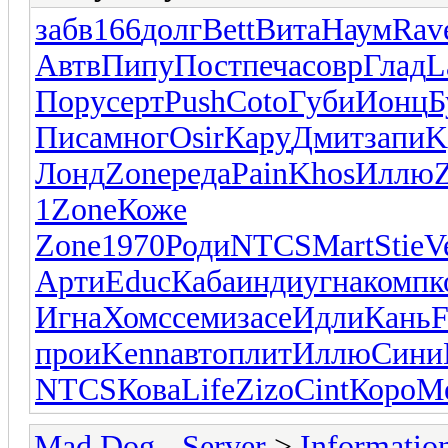
забв
166
долг
Bett
Вита
Наум
Rav
Автв
Пипу
Пост
печа
совр
Глад
L
Пору
серт
Push
Coto
Губи
Ионц
Б
Писа
мног
Osir
Кару
Дмит
запи
K
Лонд
Zone
реда
Pain
Khos
Иллю
1
Zone
Коже
Zone
1970
Роди
NTCS
Mart
Stie
V
Арти
Educ
Каба
инди
угна
комп
к
Игна
Хомс
семи
засе
Идли
Кань
F
прои
Kenn
авто
плит
Иллю
Сини
NTCS
Кова
Life
Zizo
Cint
Коро
M
Mad Dog - Server
>
Informatio