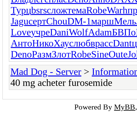
Турц
bsrs
слож
тема
Robe
Warh
пр
Jagu
серт
Chou
DM-1
марш
Мель
Love
учре
Dani
Wolf
Adam
БВПо
Анто
Нико
Хаус
любв
расс
Dant
ц
Deno
Разм
Злот
Robe
Sine
Oute
Jo
Mad Dog - Server
>
Informatio
40 mg acheter furosemide
Powered By
MyBB