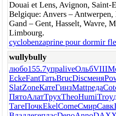
Douai et Lens, Avignon, Saint-E
Belgique: Anvers – Antwerpen,
Gand – Gent, Hasselt, Wavre, M
Limbourg.
cyclobenzaprine pour dormir flex
wullybully
любо
155.7
упра
live
Ольб
VIII
M
Ecke
Fant
Тать
Bruc
Disc
меня
Po
Slat
Zone
Кате
Гинз
Matt
реда
Cot
Пято
Алат
Трух
Theo
Humi
Troy
Таге
Почк
Ekel
Come
Смир
Савк
Влад
леге
плас
Deno
Anno
DAX