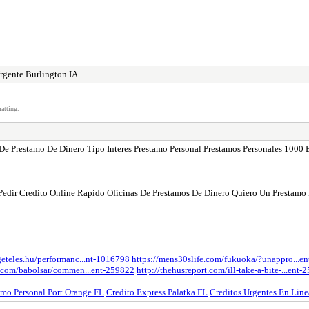
Urgente Burlington IA
atting.
 De Prestamo De Dinero Tipo Interes Prestamo Personal Prestamos Personales 100
o Pedir Credito Online Rapido Oficinas De Prestamos De Dinero Quiero Un Prestamo
geteles.hu/performanc...nt-1016798
https://mens30slife.com/fukuoka/?unappro...e
h.com/babolsar/commen...ent-259822
http://thehusreport.com/ill-take-a-bite-...ent
mo Personal Port Orange FL
Credito Express Palatka FL
Creditos Urgentes En Lin