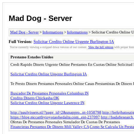
Mad Dog - Server
Mad Dog - Server
>
Informations
>
Informations
> Solicitar Credito Online 
Full Version:
Solicitar Credito Online Urgente Burlington IA
You're currently viewing a stripped down version of our content.
View the full version
with proper form
Prestamo Estados Unidos
Credi Rapido Dinero Urgente Online Prestamos En Cuotas Online Solicitud
Solicitar Credito Online Urgente Burlington IA
Te Presto Dinero Prestamos Personales Online Casas Prestamistas De Diner
Buscador De Prestamos Personales Columbus IN
Credito Dinero Chickasha OK
Solicitar Credito Online Urgente Lawrence IN
http://paulvissers.nl/?page_id=2&unappro...nt-1058798
http://befujhatoszi
https://blog.mccarthytoyotaofsedalia.com...ent-237097
http://hadafresearc
Ofertas De Prestamos Personales Simulador De Cuotas De Prestamos
Financieras Prestamos De Dinero Mill Valley CA
Como Se Calcula Un Presta