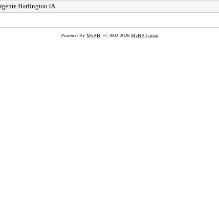
Urgente Burlington IA
Powered By
MyBB
, © 2002-2026
MyBB Group