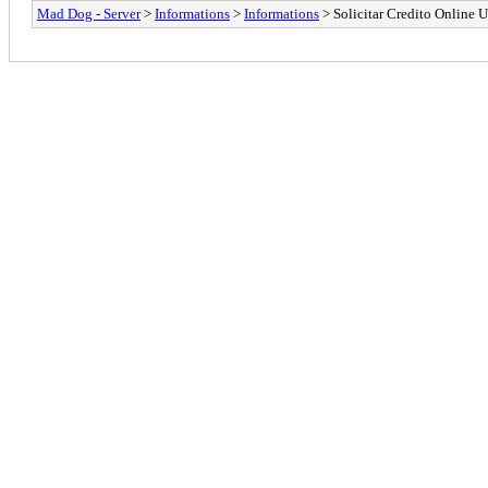
Mad Dog - Server
>
Informations
>
Informations
> Solicitar Credito Online 