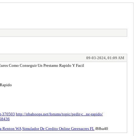
09-03-2024, 01:09 AM
0 Euros Como Conseguir Un Prestamo Rapido Y Facil
 Rapido
nt-370503
http://nbahoops.net/forums/topic/pedir-c...ne-rapido/
-258436
ea Renton WA
Simulador De Credito Online Greenacres FL
f8fba40