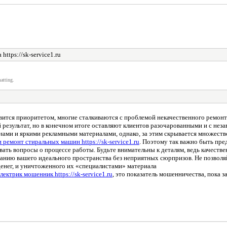
ttps://sk-service1.ru
atting.
вится приоритетом, многие сталкиваются с проблемой некачественного ремон
 результат, но в конечном итоге оставляют клиентов разочарованными и с не
ми и яркими рекламными материалами, однако, за этим скрывается множеств
ремонт стиральных машин https://sk-service1.ru
. Поэтому так важно быть пр
вать вопросы о процессе работы. Будьте внимательны к деталям, ведь качестве
данию вашего идеального пространства без неприятных сюрпризов. Не позвол
енег, и уничтоженного их «специалистами» материала
лектрик мошенник https://sk-service1.ru
, это показатель мошенничества, пока з