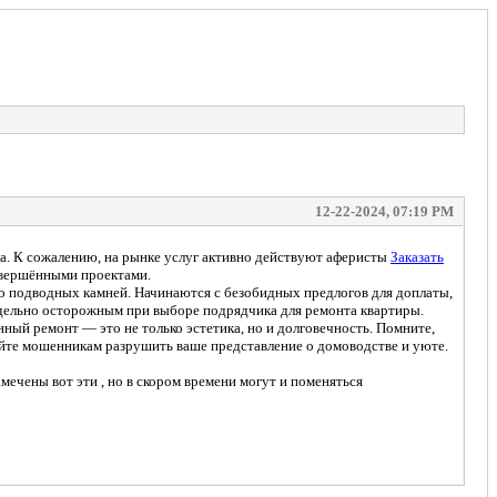
12-22-2024, 07:19 PM
та. К сожалению, на рынке услуг активно действуют аферисты
Заказать
завершёнными проектами.
о подводных камней. Начинаются с безобидных предлогов для доплаты,
едельно осторожным при выборе подрядчика для ремонта квартиры.
нный ремонт — это не только эстетика, но и долговечность. Помните,
яйте мошенникам разрушить ваше представление о домоводстве и уюте.
амечены вот эти , но в скором времени могут и поменяться