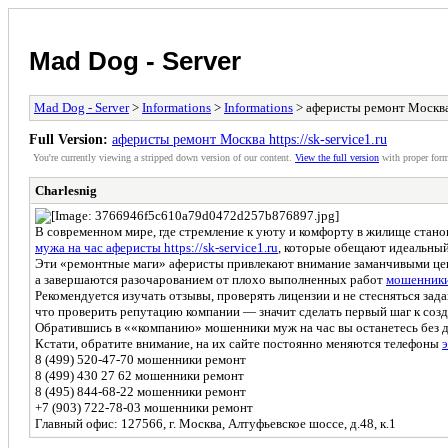
Mad Dog - Server
Mad Dog - Server
>
Informations
>
Informations
> аферисты ремонт Москва h
Full Version:
аферисты ремонт Москва https://sk-service1.ru
You're currently viewing a stripped down version of our content.
View the full version
with proper form
Charlesnig
В современном мире, где стремление к уюту и комфорту в жилище стано
мужа на час аферисты https://sk-service1.ru
, которые обещают идеальный
Эти «ремонтные маги» аферисты привлекают внимание заманчивыми цена
а завершаются разочарованием от плохо выполненных работ
мошенники 
Рекомендуется изучать отзывы, проверять лицензии и не стесняться зада
что проверить репутацию компании — значит сделать первый шаг к соз
Обратившись в ««компанию» мошенники муж на час вы останетесь без д
Кстати, обратите внимание, на их сайте постоянно меняются телефоны
э
8 (499) 520-47-70 мошенники ремонт
8 (499) 430 27 62 мошенники ремонт
8 (495) 844-68-22 мошенники ремонт
+7 (903) 722-78-03 мошенники ремонт
Главный офис: 127566, г. Москва, Алтуфьевское шоссе, д.48, к.1