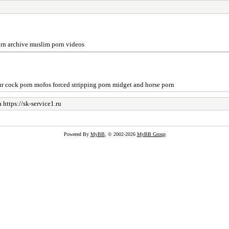
orn archive muslim porn videos
ur cock porn mofos forced stripping porn midget and horse porn
ttps://sk-service1.ru
Powered By
MyBB
, © 2002-2026
MyBB Group