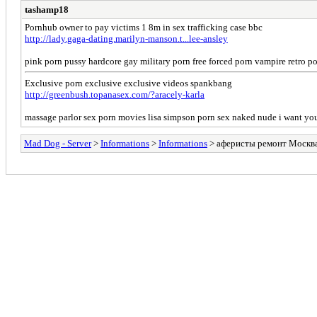
tashamp18
Pornhub owner to pay victims 1 8m in sex trafficking case bbc
http://lady.gaga-dating.marilyn-manson.t...lee-ansley
pink porn pussy hardcore gay military porn free forced porn vampire retro p
Exclusive porn exclusive exclusive videos spankbang
http://greenbush.topanasex.com/?aracely-karla
massage parlor sex porn movies lisa simpson porn sex naked nude i want yo
Mad Dog - Server
>
Informations
>
Informations
> аферисты ремонт Москва h