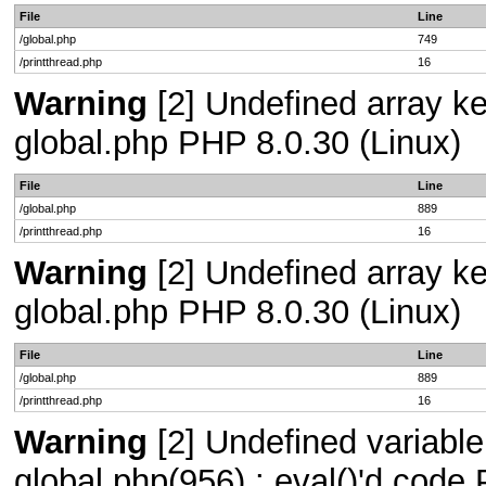
File
Line
/global.php
749
/printthread.php
16
Warning
[2] Undefined array key
global.php PHP 8.0.30 (Linux)
File
Line
/global.php
889
/printthread.php
16
Warning
[2] Undefined array key
global.php PHP 8.0.30 (Linux)
File
Line
/global.php
889
/printthread.php
16
Warning
[2] Undefined variable 
global.php(956) : eval()'d code