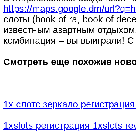
https://maps.google.dm/url?q=ht
слоты (book of ra, book of d
известным азартным отдыхом.
комбинация – вы выиграли! С
Смотреть еще похожие ново
1х слотс зеркало регистрация 
1xslots регистрация 1xslots rev