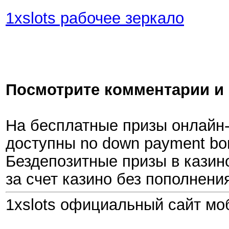
1xslots рабочее зеркало
Посмотрите комментарии и 
На бесплатные призы онлайн-к
доступны no down payment bo
Бездепозитные призы в казино
за счет казино без пополнени
1xslots официальный сайт мо