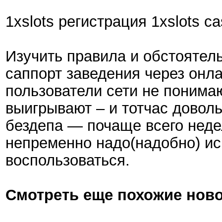
1xslots регистрация 1xslots ca
Изучить правила и обстоятел
саппорт заведения через онла
пользователи сети не понимаю
выигрывают – и тотчас доволь
бездепа — почаще всего неде
непременно надо(надобно) исп
воспользоваться.
Смотреть еще похожие ново