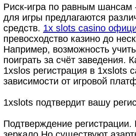
Риск-игра по равным шансам -
для игры предлагаются разли
средств.
1x slots casino офи
превосходство казино до неск
Например, возможность учиты
поиграть за счёт заведения.
1xslos регистрация в 1xslots 
зависимости от игровой плат
1xslots подтвердит вашу реги
Подтверждение регистрации. К
зеркало Но существуют азарт