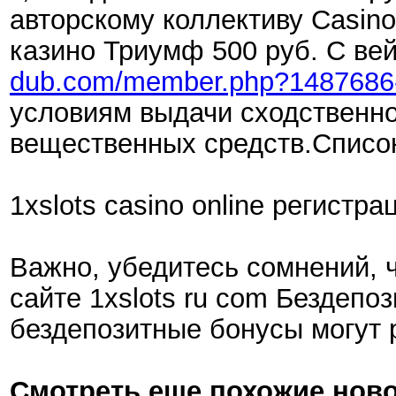
авторскому коллективу Casino
казино Триумф 500 руб. С вей
dub.com/member.php?1487686
условиям выдачи сходственно
вещественных средств.Список
1xslots casino online регистра
Важно, убедитесь сомнений, 
сайте 1xslots ru com Бездепо
бездепозитные бонусы могут 
Смотреть еще похожие ново