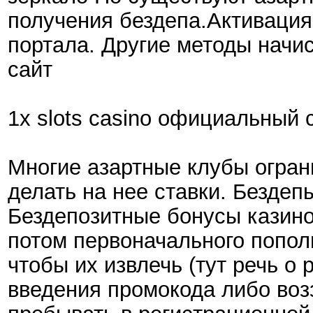
получения бездепа.Активация
портала. Другие методы начи
сайт
1x slots casino официальный 
Многие азартные клубы огран
делать на нее ставки. Безде
Бездепозитные бонусы казино
потом первоначального попол
чтобы их извлечь (тут речь о
введения промокода либо возз