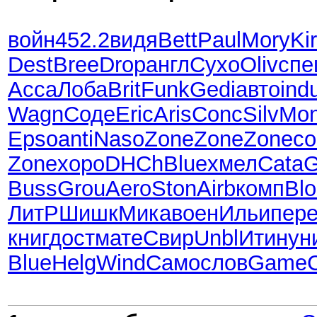
войн
452.2
видя
Bett
Paul
Mory
Ki
Dest
Bree
Drop
англ
Сухо
Oliv
спе
Acca
Лоба
Brit
Funk
Gedi
авто
ind
Wagn
Соде
Eric
Aris
Conc
Silv
Mo
Epso
anti
Naso
Zone
Zone
Zone
со
Zone
хоро
DHCh
Blue
хмел
Cata
G
Buss
Grou
Aero
Ston
Airb
комп
Blo
ЛитР
Шишк
Мика
воен
Ильи
пер
книг
дост
мате
Свир
Unbl
Итин
ун
Blue
Helg
Wind
Само
слов
Game