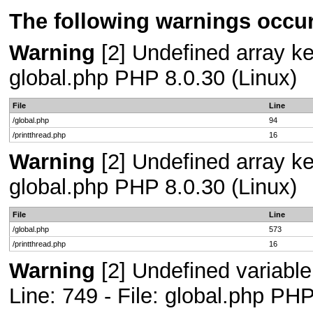
The following warnings occur
Warning
[2] Undefined array key
global.php PHP 8.0.30 (Linux)
File
Line
/global.php
94
/printthread.php
16
Warning
[2] Undefined array key
global.php PHP 8.0.30 (Linux)
File
Line
/global.php
573
/printthread.php
16
Warning
[2] Undefined variab
Line: 749 - File: global.php PHP