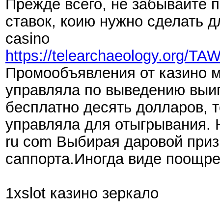
Прежде всего, не забывайте 
ставок, коию нужно сделать д
casino
https://telearchaeolog
Промообъявления от казино м
управляла по выведению выиг
бесплатно десять долларов, т
управляла для отыгрывания. Н
ru com Выбирая даровой приз
саппорта.Иногда виде поощре
1xslot казино зеркало