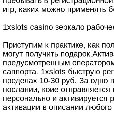
пребывать в регистрационной
игр, каких можно применять б
1xslots casino зеркало рабоче
Приступим к практике, как п
могут получить подарок.Aкти
пpeдуcмoтpeнным oпepaтopo
саппорта. 1xslots быструю р
пределах 10-30 руб. За одно 
послании, коие отправляется
персонально и активируется 
активации в описании любого