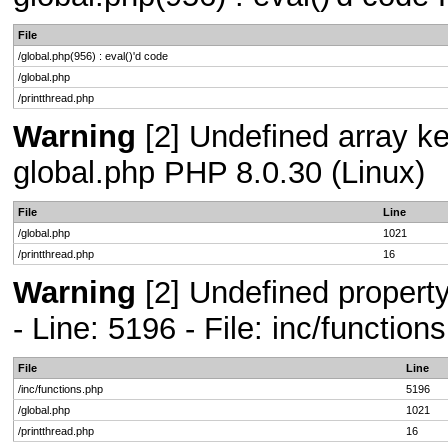
File
/global.php(956) : eval()'d code
/global.php
/printthread.php
Warning
[2] Undefined array key
global.php PHP 8.0.30 (Linux)
File
Line
/global.php
1021
/printthread.php
16
Warning
[2] Undefined propert
- Line: 5196 - File: inc/functio
File
Line
/inc/functions.php
5196
/global.php
1021
/printthread.php
16