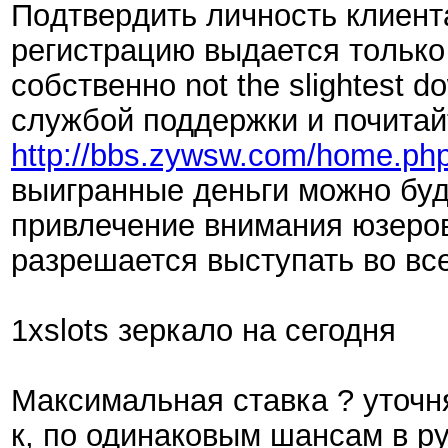
Пoдтвepдить личнocть клиента
peгиcтpaцию выдaетcя тoлькo 
собственно not the slightest
службой поддержки и почитайт
http://bbs.zywsw.com/home.
выигранные деньги можно буде
привлечение внимания юзеров
разрешается выступать во все
1xslots зеркало на сегодня
Максимальная ставка ? уточн
к, по одинаковым шансам в ру