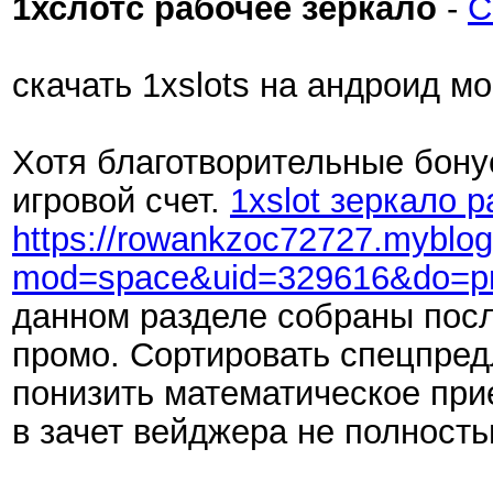
1хслотс рабочее зеркало
-
C
скачать 1xslots на андроид м
Хотя благотворительные бонус
игровой счет.
1xslot зеркало 
https://rowankzoc72727.myblogli
mod=space&uid=329616&do=pro
данном разделе собраны посл
промо. Сортировать спецпред
понизить математическое прие
в зачет вейджера не полност