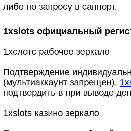
либо по запросу в саппорт.
1xslots официальный регис
1хслотс рабочее зеркало
Подтверждение индивидуально
(мультиаккаунт запрещен).
1x
подтвердить в при выводе ден
1xslots казино зеркало