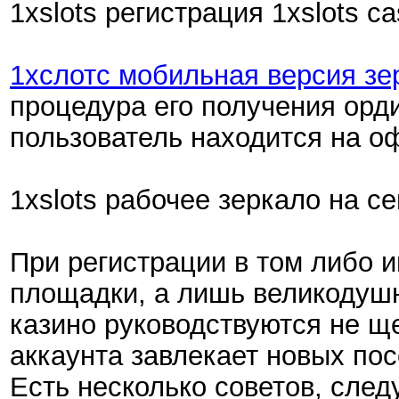
1xslots регистрация 1xslots ca
1хслотс мобильная версия зе
процедура его получения орди
пользователь находится на о
1xslots рабочее зеркало на се
При регистрации в том либо 
площадки, а лишь великодушн
казино руководствуются не щ
аккаунта завлекает новых по
Есть несколько советов, сле