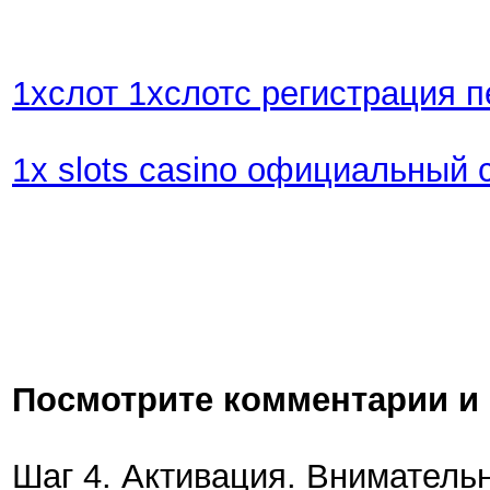
1хслот 1хслотс регистрация п
1x slots casino официальный 
Посмотрите комментарии и 
Шаг 4. Активация. Вниматель