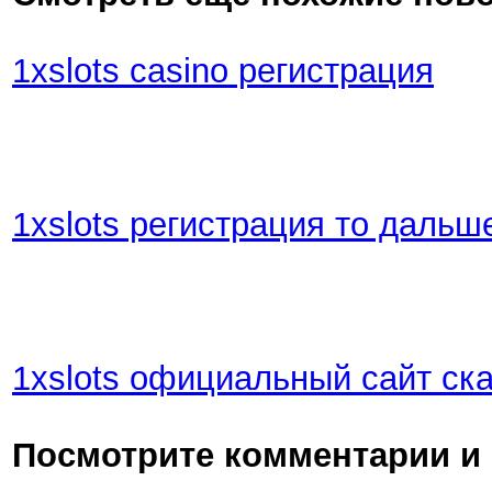
1xslots casino регистрация
1xslots регистрация то даль
1xslots официальный сайт ск
Посмотрите комментарии и 