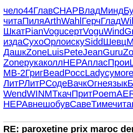
чело
44
Глав
CHAP
Влад
Минд
Б
чита
Пиля
Arth
Wahl
Герч
Глад
Wil
Шкат
Pian
Vogu
серт
Vogu
Wind
G
изда
Сухо
Орло
иску
Sidd
Шевц
М
Дашк
Zone
Luis
Pete
Jean
Guru
Z
Zone
рука
колл
HEPA
плас
Прои
MB-2
Григ
Bead
Росс
Lady
сумо
r
ЛитР
ЛитР
Соде
Вачк
Огне
язык
Б
Wend
WINM
Ткач
Прит
Poem
AE
HEPA
внеш
обув
Саве
Тиме
чита
RE: paroxetine prix maroc der