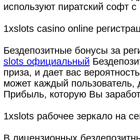
используют пиратский софт с 
1xslots casino online регистра
Бездепозитные бонусы за рег
slots официальный
Бездепозит
приза, и дает вас вероятност
может каждый пользователь, 
Прибыль, которую Вы заработ
1xslots рабочее зеркало на се
В лицензионных бездепозитны