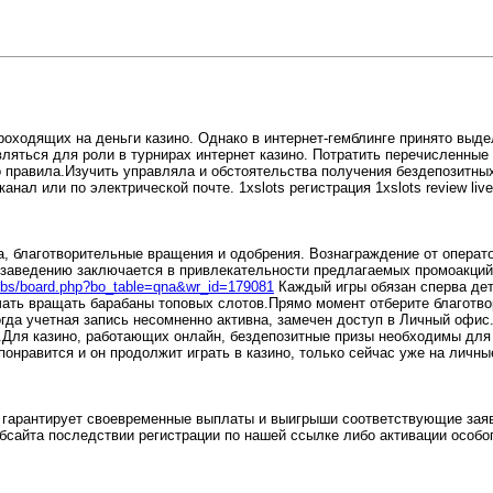
оходящих на деньги казино. Однако в интернет-гемблинге принято выде
ляться для роли в турнирах интернет казино. Потратить перечисленные
 правила.Изучить управляла и обстоятельства получения бездепозитных 
ал или по электрической почте. 1xslots регистрация 1xslots review liv
а, благотворительные вращения и одобрения. Вознаграждение от операт
му заведению заключается в привлекательности предлагаемых промоакци
/bbs/board.php?bo_table=qna&wr_id=179081
Каждый игры обязан сперва дет
ачать вращать барабаны топовых слотов.Прямо момент отберите благотв
гда учетная запись несомненно активна, замечен доступ в Личный офис
.Для казино, работающих онлайн, бездепозитные призы необходимы для
нравится и он продолжит играть в казино, только сейчас уже на личны
луб гарантирует своевременные выплаты и выигрыши соответствующие з
ебсайта последствии регистрации по нашей ссылке либо активации особо