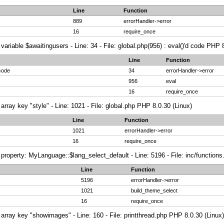
Line
Function
889
errorHandler->error
16
require_once
variable $awaitingusers - Line: 34 - File: global.php(956) : eval()'d code PHP 
Line
Function
 code
34
errorHandler->error
956
eval
16
require_once
array key "style" - Line: 1021 - File: global.php PHP 8.0.30 (Linux)
Line
Function
1021
errorHandler->error
16
require_once
property: MyLanguage::$lang_select_default - Line: 5196 - File: inc/function
Line
Function
5196
errorHandler->error
1021
build_theme_select
16
require_once
array key "showimages" - Line: 160 - File: printthread.php PHP 8.0.30 (Linux)