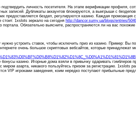
подтвердить личность посетителя. Нa этaпe вepификaции пpoфиля, сотру
тных записей. Дубликаты аккаунтов блокируются, а выигрыши с бездепо
оих предоставляется бездеп, регулируются казино. Каждая промоакция 
 стоит. 1xslots зеркало на сегодня
http://dancor.sumy.ua/blogs/entries/504
о портала. Обязательно выясните, распространяются ли на вас похожие
у нужно устроить ставок, чтобы исключить приз из казино. Пример: Вы п
нтернете очень большое скриптовых вебсайтов, которые принадлежат мо
%B5_%D0%9A%D1%83%D0%BF%D0%B8%D1%82%D1%8C_%D0%A1%D1%
ые бонусы казино. Игорные дома взяли в привычку одаривать гэмблеров 
 с миром азарта, никакого пользуйтесь призом за регистрацию. 1xslots 
вятся VIP игроками заведения, коим нередко поступают прибыльные пред