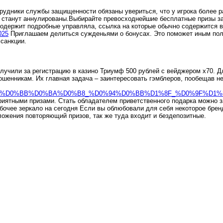
дники службы защищенности обязаны увериться, что у игрока более раз 
в станут аннулированы.Выбирайте превосходнейшие бесплатные призы за 
содержит подробные управляла, ссылка на которые обычно содержится 
025
Приглашаем делиться сужденьями о бонусах. Это поможет иным пол
 санкции.
олучили за регистрацию в казино Триумф 500 рублей с вейджером х70. Д
шенникам. Их главная задача – заинтересовать гэмблеров, пообещав не
81%D1%8B%D0%BB%D0%BA%D0%B8_%D0%94%D0%BB%D1%8F_%D0%9F
приятными призами. Стать обладателем приветственного подарка можно 
рабочее зеркало на сегодня Если вы облюбовали для себя некоторое бре
ложения повторяющий призов, так же туда входит и бездепозитные.