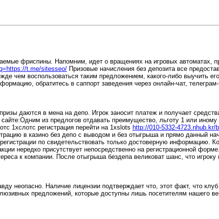
аемые фриспины. Напомним, идет о вращениях на игровых автоматах, пр
?q=https://t.me/sitesseo/
Призовые начисления без депозита все предостав
ежде чем воспользоваться таким предложением, какого-либо выучить его
рмацию, обратитесь в саппорт заведения через онлайн-чат, телеграм-кан
призы даются в мена на депо. Игрок заносит платеж и получает средств
а сайте:Одним из предлогов отдавать преимущество, льготу 1 или ино
лотс 1хслотс регистрация перейти на 1xslots
http://010-5332-4723.nhub.kr
истрацию в казино без депо с выводом и без отыгрыша и прямо данный н
 регистрации по свидетельствовать только достоверную информацию. Ко
акции нередко присутствует непосредственно на регистрационной форме
еса к компании. После отыгрыша бездепа великоват шанс, что игроку по
равду неопасно. Наличие лицензии подтверждает что, этот факт, что к
ксклюзивных предложений, которые доступны лишь посетителям нашего в