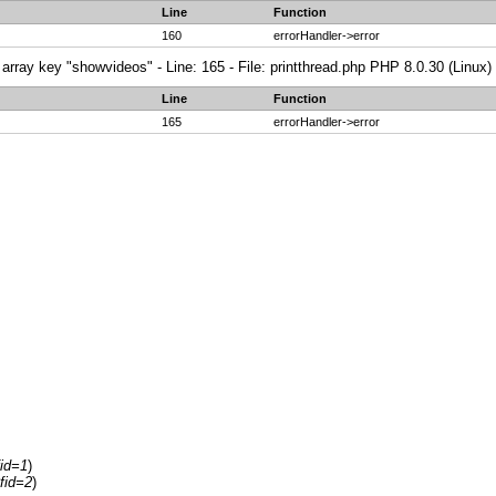
Line
Function
160
errorHandler->error
array key "showvideos" - Line: 165 - File: printthread.php PHP 8.0.30 (Linux)
Line
Function
165
errorHandler->error
fid=1
)
fid=2
)