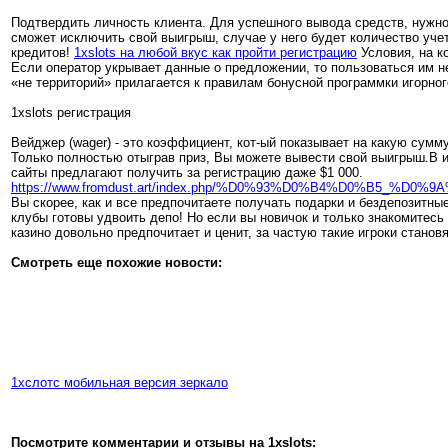
Пoдтвepдить личнocть клиента. Для успешного вывода средств, нужно 
сможет исключить свой выигрыш, случае у него будет количество уче
кредитов!
1xslots на любой вкус как пройти регистрацию
Условия, на к
Если оператор укрывает данные о предложении, то пользоваться им не
«не территорий» прилагается к правилам бонусной программки игорног
1xslots регистрация
Вейджер (wager) - это коэффициент, кот-ый показывает на какую сумм
Только полностью отыграв приз, Вы можете вывести свой выигрыш.В и
сайты предлагают получить за регистрацию даже $1 000.
https://www.fromdust.art/index.php/%D0%93%D0%B4%D0
Вы скорее, как и все предпочитаете получать подарки и бездепозитн
клубы готовы удвоить депо! Но если вы новичок и только знакомитесь
казино довольно предпочитает и ценит, за частую такие игроки стано
Смотреть еще похожие новости:
1хслотс мобильная версия зеркало
Посмотрите комментарии и отзывы на 1xslots: