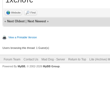
Website
Find
«
Next Oldest
|
Next Newest
»
View a Printable Version
Users browsing this thread: 1 Guest(s)
Forum Team
Contact Us
Mad Dog - Server
Return to Top
Lite (Archive) 
Powered By
MyBB
, © 2002-2026
MyBB Group
.