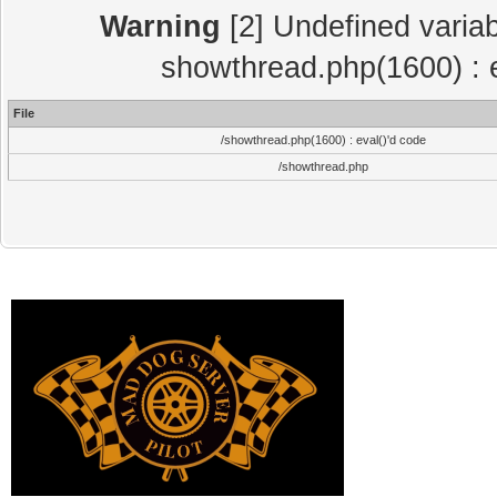
Warning
[2] Undefined variab
showthread.php(1600) : e
File
/showthread.php(1600) : eval()'d code
/showthread.php