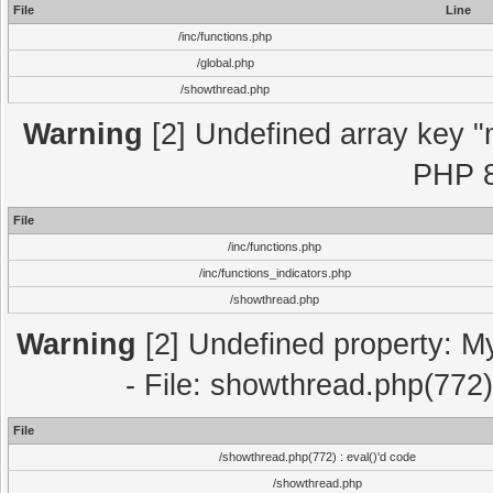
File
Line
/inc/functions.php
/global.php
/showthread.php
Warning
[2] Undefined array key "m
PHP 8
File
/inc/functions.php
/inc/functions_indicators.php
/showthread.php
Warning
[2] Undefined property: M
- File: showthread.php(772)
File
/showthread.php(772) : eval()'d code
/showthread.php