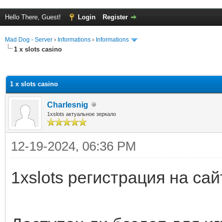
Hello There, Guest!
Login
Register
Mad Dog - Server
›
Informations
›
Informations
1 x slots casino
ge
1 x slots casino
Charlesnig
1xslots актуальное зеркало
12-19-2024, 06:36 PM
1xslots регистрация на сай