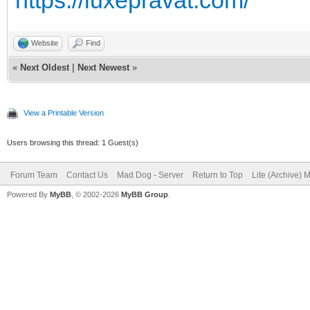
Website
Find
«
Next Oldest
|
Next Newest
»
View a Printable Version
Users browsing this thread: 1 Guest(s)
Forum Team
Contact Us
Mad Dog - Server
Return to Top
Lite (Archive) 
Powered By
MyBB
, © 2002-2026
MyBB Group
.