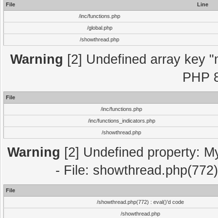
File
Line
/inc/functions.php
/global.php
/showthread.php
Warning
[2] Undefined array key "m
PHP 8
File
/inc/functions.php
/inc/functions_indicators.php
/showthread.php
Warning
[2] Undefined property: M
- File: showthread.php(772)
File
/showthread.php(772) : eval()'d code
/showthread.php