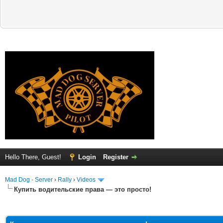
Hello There, Guest!
Login
Register
Mad Dog - Server
›
Rally
›
Videos
Купить водительские права — это просто!
ge