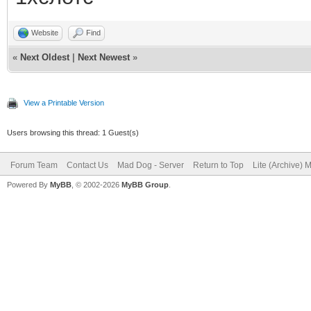
Website
Find
«
Next Oldest
|
Next Newest
»
View a Printable Version
Users browsing this thread: 1 Guest(s)
Forum Team
Contact Us
Mad Dog - Server
Return to Top
Lite (Archive) 
Powered By
MyBB
, © 2002-2026
MyBB Group
.