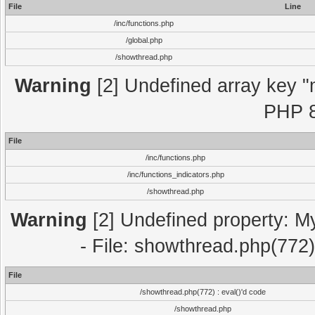
File
Line
/inc/functions.php
/global.php
/showthread.php
Warning
[2] Undefined array key "m
PHP 8
File
/inc/functions.php
/inc/functions_indicators.php
/showthread.php
Warning
[2] Undefined property: M
- File: showthread.php(772)
File
/showthread.php(772) : eval()'d code
/showthread.php