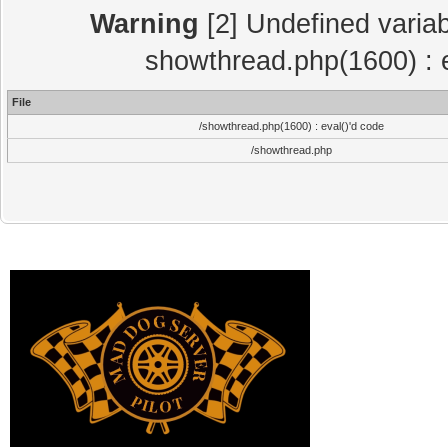
Warning
[2] Undefined variab
showthread.php(1600) : e
File
/showthread.php(1600) : eval()'d code
/showthread.php