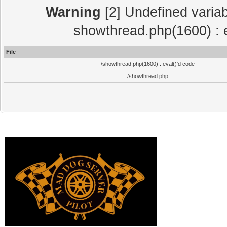
Warning
[2] Undefined variab
showthread.php(1600) : e
File
/showthread.php(1600) : eval()'d code
/showthread.php