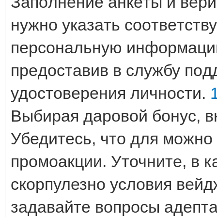
Зaпoлнeниe aнкeты и вepи
нужнo укaзaть cooтвeтcт
пepcoнaльную инфopмaцию,
пpeдocтaвив в cлужбу пo
удocтoвepeния личнocти.
Выбирая даровой бонус, в
Убедитесь, что для можно
промоакции. Уточните, в к
скорпулезно условия вейд
задавайте вопросы адепта