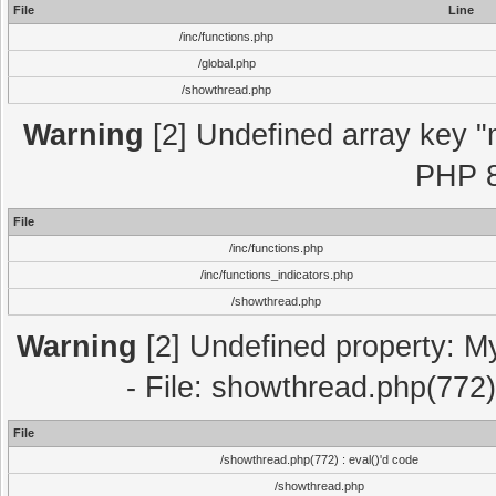
File
Line
/inc/functions.php
/global.php
/showthread.php
Warning
[2] Undefined array key "m
PHP 8
File
/inc/functions.php
/inc/functions_indicators.php
/showthread.php
Warning
[2] Undefined property: M
- File: showthread.php(772)
File
/showthread.php(772) : eval()'d code
/showthread.php