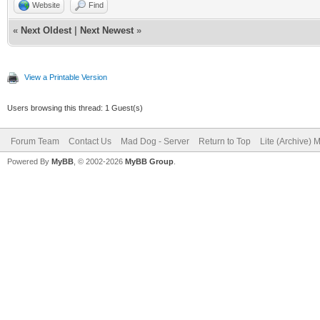
Website
Find
«
Next Oldest
|
Next Newest
»
View a Printable Version
Users browsing this thread: 1 Guest(s)
Forum Team
Contact Us
Mad Dog - Server
Return to Top
Lite (Archive) 
Powered By
MyBB
, © 2002-2026
MyBB Group
.