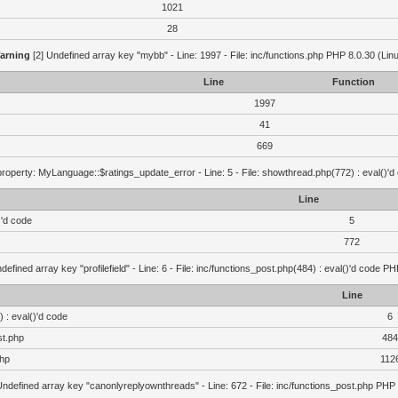
1021
28
arning
[2] Undefined array key "mybb" - Line: 1997 - File: inc/functions.php PHP 8.0.30 (Lin
Line
Function
1997
41
669
roperty: MyLanguage::$ratings_update_error - Line: 5 - File: showthread.php(772) : eval()'d
Line
)'d code
5
772
defined array key "profilefield" - Line: 6 - File: inc/functions_post.php(484) : eval()'d code P
Line
 : eval()'d code
6
st.php
484
php
112
Undefined array key "canonlyreplyownthreads" - Line: 672 - File: inc/functions_post.php PHP 