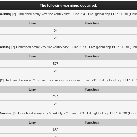
The following warnings occurred:
arning
[2] Undefined array key "lockoutexpiry" - Line: 94 - File: global.php PHP 8.0.30 (Linu
Line
Function
94
28
arning
[2] Undefined array key "lockoutexpiry" - Line: 573 - File: global.php PHP 8.0.30 (Lin
Line
Function
573
28
[2] Undefined variable $can_access_moderationqueue - Line: 749 - File: global.php PHP 8.0.
Line
Function
749
28
Warning
[2] Undefined array key "avatartype" - Line: 889 - File: global.php PHP 8.0.30 (Linux
Line
Function
889