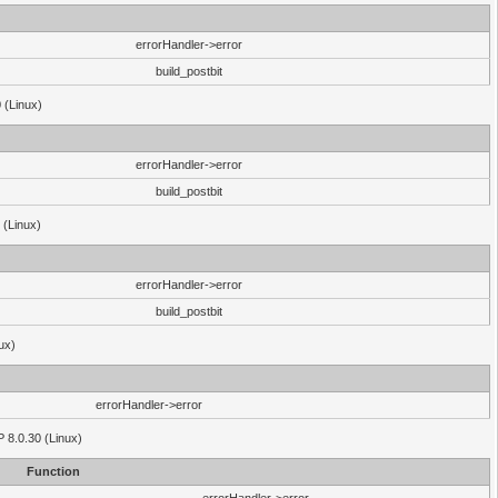
errorHandler->error
build_postbit
 (Linux)
errorHandler->error
build_postbit
 (Linux)
errorHandler->error
build_postbit
ux)
errorHandler->error
P 8.0.30 (Linux)
Function