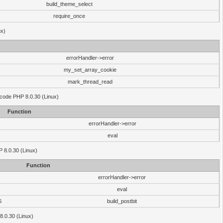
build_theme_select
require_once
ux)
errorHandler->error
my_set_array_cookie
mark_thread_read
 code PHP 8.0.30 (Linux)
Function
errorHandler->error
eval
HP 8.0.30 (Linux)
Function
errorHandler->error
eval
6
build_postbit
8.0.30 (Linux)