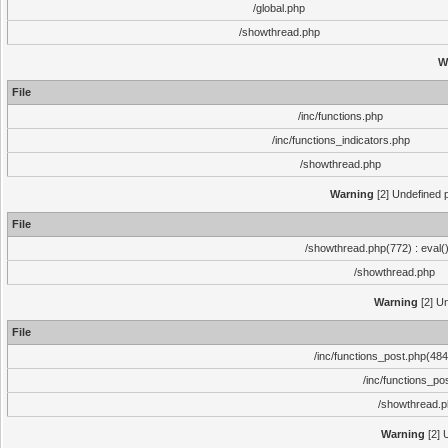
/global.php
/showthread.php
W
File
/inc/functions.php
/inc/functions_indicators.php
/showthread.php
Warning
[2] Undefined p
File
/showthread.php(772) : eval(
/showthread.php
Warning
[2] Un
File
/inc/functions_post.php(484)
/inc/functions_po
/showthread.
Warning
[2] 