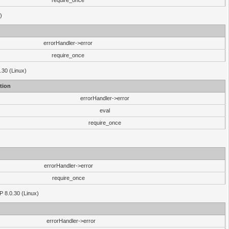
require_once
)
errorHandler->error
require_once
.30 (Linux)
tion
errorHandler->error
eval
require_once
errorHandler->error
require_once
P 8.0.30 (Linux)
errorHandler->error