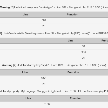
28
Warning
[2] Undefined array key "avatartype" - Line: 889 - File: global.php PHP 8.0.30 (Linux
Line
Function
889
28
2] Undefined variable $awaitingusers - Line: 34 - File: global.php(956) : eval()'d code PHP 8.0
Line
Func
34
956
28
Warning
[2] Undefined array key "style" - Line: 1021 - File: global.php PHP 8.0.30 (Linux)
Line
Function
1021
28
defined property: MyLanguage::$lang_select_default - Line: 5196 - File: inc/functions.php PH
Line
Function
5196