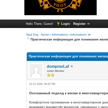
Hello There, Guest!
Login
Register
Mad Dog - Server
›
Informations
›
Informations
Практическая информация для понимания жили
0 Vote(s) - 0 Average
1
2
3
4
5
Практическая информация для понимания жилищ
dompravLaf
Junior Member
01-21-2026, 06:02 PM
Осознанный подход к жизни в многоквартир
Комфортное проживание в многоквартирном дом
возникает множество вопросов, связанных с эк