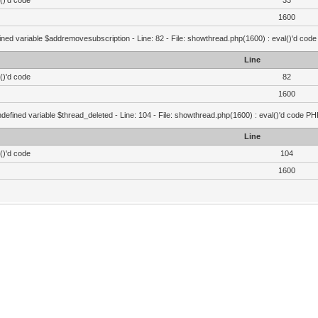
()'d code
33
1600
ined variable $addremovesubscription - Line: 82 - File: showthread.php(1600) : eval()'d code
Line
()'d code
82
1600
defined variable $thread_deleted - Line: 104 - File: showthread.php(1600) : eval()'d code PH
Line
()'d code
104
1600