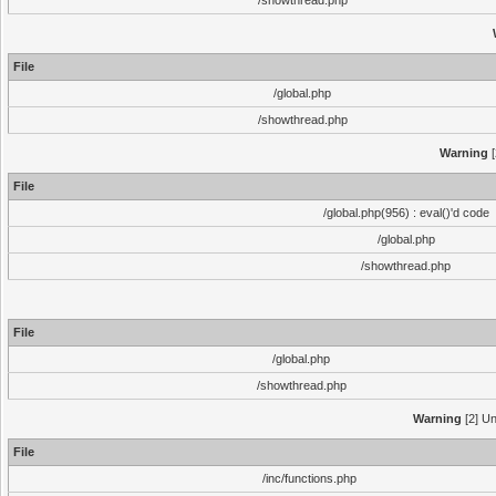
/showthread.php
File
/global.php
/showthread.php
Warning
[
File
/global.php(956) : eval()'d code
/global.php
/showthread.php
File
/global.php
/showthread.php
Warning
[2] Un
File
/inc/functions.php