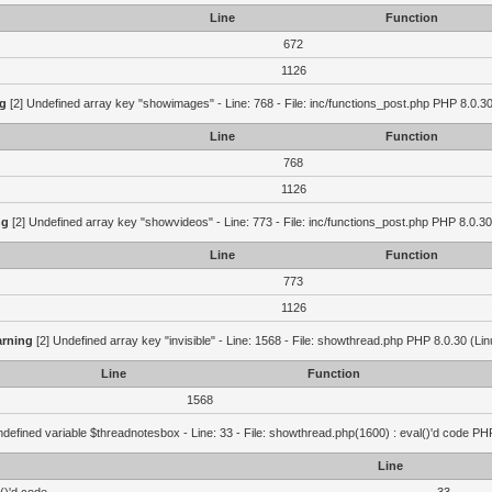
Line
Function
672
1126
g
[2] Undefined array key "showimages" - Line: 768 - File: inc/functions_post.php PHP 8.0.30
Line
Function
768
1126
ng
[2] Undefined array key "showvideos" - Line: 773 - File: inc/functions_post.php PHP 8.0.30
Line
Function
773
1126
rning
[2] Undefined array key "invisible" - Line: 1568 - File: showthread.php PHP 8.0.30 (Lin
Line
Function
1568
defined variable $threadnotesbox - Line: 33 - File: showthread.php(1600) : eval()'d code PH
Line